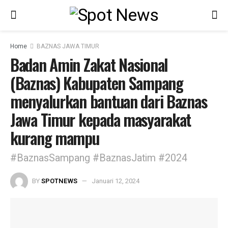
Home
BAZNAS JAWA TIMUR
Badan Amin Zakat Nasional
(Baznas) Kabupaten Sampang
menyalurkan bantuan dari Baznas
Jawa Timur kepada masyarakat
kurang mampu
#BaznasSampang #BaznasJatim #2024
BY
SPOTNEWS
Januari 12, 2024