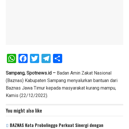
W
F
T
T
S
h
a
wi
el
h
at
ce
tt
e
ar
Sampang, Spotnews.id –
Badan Amin Zakat Nasional
(Baznas) Kabupaten Sampang menyalurkan bantuan dari
s
b
er
gr
e
Baznas Jawa Timur kepada masyarakat kurang mampu,
A
o
a
Kamis (22/12/2022).
p
o
m
p
k
You might also like
BAZNAS Kota Probolinggo Perkuat Sinergi dengan