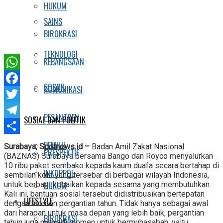
HUKUM
SAINS
BIROKRASI
TEKNOLOGI
KEBANGSAAN
WhatsApp
SOSOK
KOMUNIKASI
Facebook
Twitter
PESANTREN
SOSIAL DAN POLITIK
Telegram
Share
PEMILU
Surabaya, Spotnews.id –
Badan Amil Zakat Nasional
PRESPEKTIF
(BAZNAS) Surabaya bersama Bango dan Royco menyalurkan
10 ribu paket sembako kepada kaum duafa secara bertahap di
INKOPPOL
sembilan kota yang tersebar di berbagai wilayah Indonesia,
HUKUM
untuk berbagi kebaikan kepada sesama yang membutuhkan.
Kali ini, bantuan sosial tersebut didistribusikan bertepatan
LIFESTYLE
dengan momen pergantian tahun. Tidak hanya sebagai awal
dari harapan untuk masa depan yang lebih baik, pergantian
BIROKRASI
tahun juga menjadi momen untuk bermuhasabah, yaitu