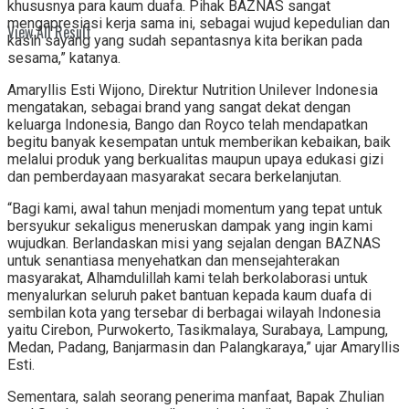
khususnya para kaum duafa. Pihak BAZNAS sangat
mengapresiasi kerja sama ini, sebagai wujud kepedulian dan
View All Result
kasih sayang yang sudah sepantasnya kita berikan pada
sesama,” katanya.
Amaryllis Esti Wijono, Direktur Nutrition Unilever Indonesia
mengatakan, sebagai brand yang sangat dekat dengan
keluarga Indonesia, Bango dan Royco telah mendapatkan
begitu banyak kesempatan untuk memberikan kebaikan, baik
melalui produk yang berkualitas maupun upaya edukasi gizi
dan pemberdayaan masyarakat secara berkelanjutan.
“Bagi kami, awal tahun menjadi momentum yang tepat untuk
bersyukur sekaligus meneruskan dampak yang ingin kami
wujudkan. Berlandaskan misi yang sejalan dengan BAZNAS
untuk senantiasa menyehatkan dan mensejahterakan
masyarakat, Alhamdulillah kami telah berkolaborasi untuk
menyalurkan seluruh paket bantuan kepada kaum duafa di
sembilan kota yang tersebar di berbagai wilayah Indonesia
yaitu Cirebon, Purwokerto, Tasikmalaya, Surabaya, Lampung,
Medan, Padang, Banjarmasin dan Palangkaraya,” ujar Amaryllis
Esti.
Sementara, salah seorang penerima manfaat, Bapak Zhulian