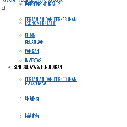
SOSIAL DAN POLITIK
,
SOSOK
INVESTASI
ENTREPRENEURSHIP
0
PERTANIAN DAN PERKEBUNAN
EKONOMI KREATIF
BUMN
KEUANGAN
PANGAN
INVESTASI
SENI BUDAYA & PENDIDIKAN
PERTANIAN DAN PERKEBUNAN
NUSANTARA
BUMN
TRADISI
GALERI
PANGAN