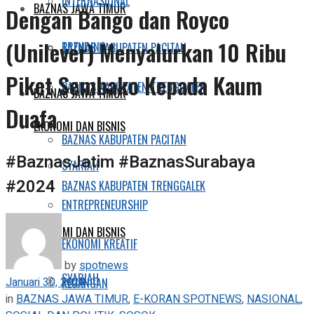
INTERNASIONAL
BAZNAS JAWA TIMUR
Dengan Bango dan Royco
(Unilever) Menyalurkan 10 Ribu
TRENDING
BAZNAS KABUPATEN PACITAN
Piket Sembako Kepada Kaum
BAZNAS KABUPATEN TRENGGALEK
BAZNAS JAWA TIMUR
Duafa
EKONOMI DAN BISNIS
BAZNAS KABUPATEN PACITAN
#BaznasJatim #BaznasSurabaya
SYARIAH
#2024
BAZNAS KABUPATEN TRENGGALEK
ENTREPRENEURSHIP
EKONOMI DAN BISNIS
EKONOMI KREATIF
by
spotnews
SYARIAH
Januari 30, 2024
KEUANGAN
in
BAZNAS JAWA TIMUR
,
E-KORAN SPOTNEWS
,
NASIONAL
,