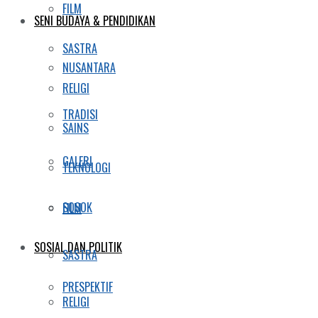
FILM
SENI BUDAYA & PENDIDIKAN
SASTRA
NUSANTARA
RELIGI
TRADISI
SAINS
GALERI
TEKNOLOGI
SOSOK
FILM
SOSIAL DAN POLITIK
SASTRA
PRESPEKTIF
RELIGI