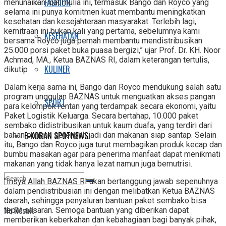
FASHION
menunaikan niat mulia ini, termasuk Bango dan Royco yang
selama ini punya komitmen kuat membantu meningkatkan
kesehatan dan kesejahteraan masyarakat. Terlebih lagi,
kemitraan ini bukan kali yang pertama, sebelumnya kami
KESEHATAN
bersama Royco juga pernah membantu mendistribusikan
25.000 porsi paket buka puasa bergizi,” ujar Prof. Dr. KH. Noor
Achmad, MA., Ketua BAZNAS RI, dalam keterangan tertulis,
KULINER
dikutip
Dalam kerja sama ini, Bango dan Royco mendukung salah satu
program unggulan BAZNAS untuk menguatkan akses pangan
SPORT
para kelompok rentan yang terdampak secara ekonomi, yaitu
Paket Logistik Keluarga. Secara bertahap, 10.000 paket
sembako didistribusikan untuk kaum duafa, yang terdiri dari
E-KORAN SPOTNEWS
bahan pangan setengah jadi dan makanan siap santap. Selain
itu, Bango dan Royco juga turut membagikan produk kecap dan
bumbu masakan agar para penerima manfaat dapat menikmati
makanan yang tidak hanya lezat namun juga bernutrisi.
“Insya Allah BAZNAS RI akan bertanggung jawab sepenuhnya
dalam pendistribusian ini dengan melibatkan Ketua BAZNAS
daerah, sehingga penyaluran bantuan paket sembako bisa
No Result
tepat sasaran. Semoga bantuan yang diberikan dapat
memberikan keberkahan dan kebahagiaan bagi banyak pihak,