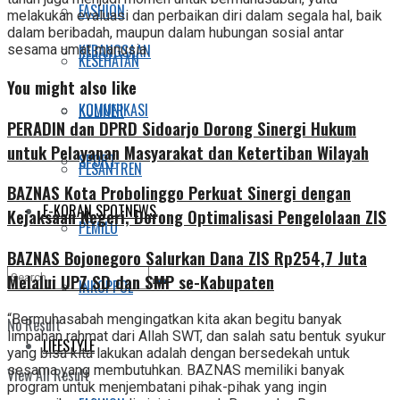
FASHION
melakukan evaluasi dan perbaikan diri dalam segala hal, baik
dalam beribadah, maupun dalam hubungan sosial antar
KEBANGSAAN
sesama umat manusia.
KESEHATAN
You might also like
KOMUNIKASI
KULINER
PERADIN dan DPRD Sidoarjo Dorong Sinergi Hukum
untuk Pelayanan Masyarakat dan Ketertiban Wilayah
SPORT
PESANTREN
BAZNAS Kota Probolinggo Perkuat Sinergi dengan
E-KORAN SPOTNEWS
Kejaksaan Negeri, Dorong Optimalisasi Pengelolaan ZIS
PEMILU
BAZNAS Bojonegoro Salurkan Dana ZIS Rp254,7 Juta
Melalui UPZ SD dan SMP se-Kabupaten
INKOPPOL
“Bermuhasabah mengingatkan kita akan begitu banyak
No Result
limpahan rahmat dari Allah SWT, dan salah satu bentuk syukur
LIFESTYLE
yang bisa kita lakukan adalah dengan bersedekah untuk
sesama yang membutuhkan. BAZNAS memiliki banyak
View All Result
program untuk menjembatani pihak-pihak yang ingin