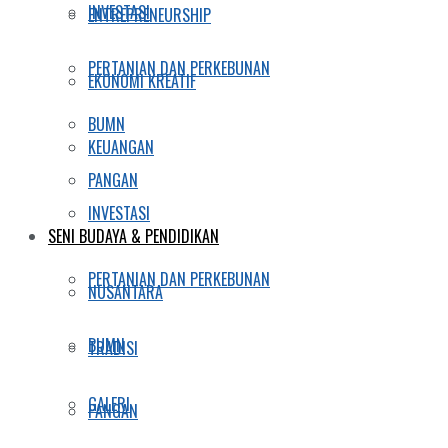
INVESTASI
ENTREPRENEURSHIP
PERTANIAN DAN PERKEBUNAN
EKONOMI KREATIF
BUMN
KEUANGAN
PANGAN
INVESTASI
SENI BUDAYA & PENDIDIKAN
PERTANIAN DAN PERKEBUNAN
NUSANTARA
BUMN
TRADISI
GALERI
PANGAN