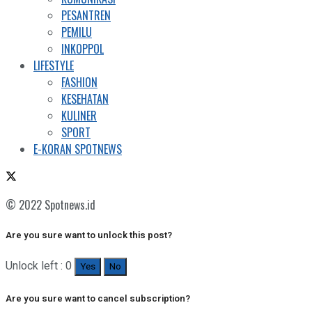
PESANTREN
PEMILU
INKOPPOL
LIFESTYLE
FASHION
KESEHATAN
KULINER
SPORT
E-KORAN SPOTNEWS
© 2022 Spotnews.id
Are you sure want to unlock this post?
Unlock left : 0
Yes
No
Are you sure want to cancel subscription?