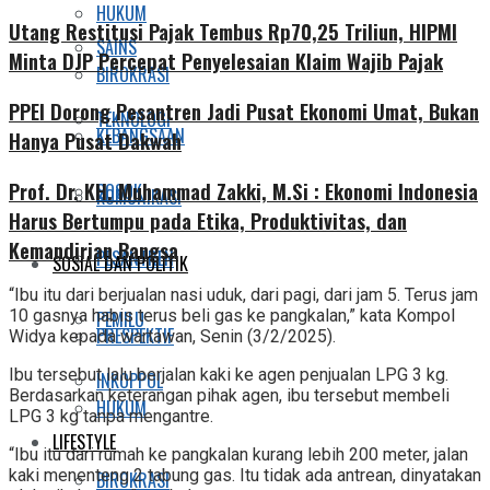
HUKUM
Utang Restitusi Pajak Tembus Rp70,25 Triliun, HIPMI
SAINS
Minta DJP Percepat Penyelesaian Klaim Wajib Pajak
BIROKRASI
PPEI Dorong Pesantren Jadi Pusat Ekonomi Umat, Bukan
TEKNOLOGI
KEBANGSAAN
Hanya Pusat Dakwah
Prof. Dr. KH. Muhammad Zakki, M.Si : Ekonomi Indonesia
SOSOK
KOMUNIKASI
Harus Bertumpu pada Etika, Produktivitas, dan
Kemandirian Bangsa
PESANTREN
SOSIAL DAN POLITIK
“Ibu itu dari berjualan nasi uduk, dari pagi, dari jam 5. Terus jam
10 gasnya habis terus beli gas ke pangkalan,” kata Kompol
PEMILU
PRESPEKTIF
Widya kepada wartawan, Senin (3/2/2025).
Ibu tersebut lalu berjalan kaki ke agen penjualan LPG 3 kg.
INKOPPOL
Berdasarkan keterangan pihak agen, ibu tersebut membeli
HUKUM
LPG 3 kg tanpa mengantre.
LIFESTYLE
“Ibu itu dari rumah ke pangkalan kurang lebih 200 meter, jalan
kaki menenteng 2 tabung gas. Itu tidak ada antrean, dinyatakan
BIROKRASI