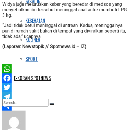
FASHION
Widya juga meluruskan kabar yang beredar di medsos yang
menyebutkan ibu tersebut meninggal saat antre membeli LPG
3 kg.
KESEHATAN
“Jadi tidak betul meninggal di antrean. Kedua, meninggalnya
pun di rumah sakit bukan di tempat yang diviralkan seperti itu,
tidak ada,” ucapnya.
KULINER
(Laporan: Newstopik // Spotnews.id – IZ)
SPORT
E-KORAN SPOTNEWS
WhatsApp
Facebook
Twitter
Telegram
Share
No Result