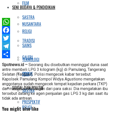
FILM
SENI BUDAYA & PENDIDIKAN
SASTRA
NUSANTARA
WhatsApp
RELIGI
Facebook
TRADISI
SAINS
Twitter
Telegram
GALERI
TEKNOLOGI
Share
Spotnews.id –
Seorang ibu disebutkan meninggal dunia saat
antre membeli LPG 3 kilogram (kg) di Pamulang, Tangerang
SOSOK
FILM
Selatan (Tangsel). Polisi mengecek kabar tersebut.
Kapolsek Pamulang Kompol Widya Agustiono mengatakan
anggotanya sudah mengecek tempat kejadian perkara (TKP)
SOSIAL DAN POLITIK
dan meminta keterangan dari para saksi. Dia mengatakan ibu
SASTRA
tersebut datang ke agen penjualan gas LPG 3 kg dan saat itu
tidak ada antrean.
PRESPEKTIF
RELIGI
You might also like