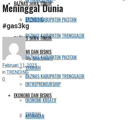
INTERNASIONAL
BAZNAS JAWA TIMUR
Meninggal Dunia
TRENDING
BAZNAS KABUPATEN PACITAN
#gas3kg
BAZNAS KABUPATEN TRENGGALEK
BAZNAS JAWA TIMUR
EKONOMI DAN BISNIS
BAZNAS KABUPATEN PACITAN
by
spotnews
Februari 11, 2025
SYARIAH
in
TRENDING
BAZNAS KABUPATEN TRENGGALEK
0
ENTREPRENEURSHIP
EKONOMI DAN BISNIS
EKONOMI KREATIF
SYARIAH
KEUANGAN