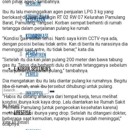
oleh pihak agen,” tambahnya.
FASHION
Ibu itu lalu meninggalkan agen penjualan LPG 3 kg yang
KEBANGSAAN
berlokasi di Jalan Beringin RT 02 RW 07 Kelurahan Pamulang
KESEHATAN
Barat, Pamulang, Tangsel. Korban sempat berhenti di rumah
tetangga dalam perjalanan pulang ke rumah.
KOMUNIKASI
KULINER
“Kondisi gas sudah terisi. Nanti saya kirim CCTV-nya ada,
dengan posisi beliau tidak antre. Kan di berita itu narasinya dia
meninggal saat antre, itu tidak benar,” kata dia.
SPORT
PESANTREN
“Setelah itu dia kan jalan pulang 200 meter dan bawa tabung
gas itu. Terus dia berhenti dulu di rumah tetangganya sebelum
E-KORAN SPOTNEWS
melanjutkan perjalanan pulang,” tambahnya.
PEMILU
Dia mengatakan ibu itu lalu diantar pulang ke rumahnya. Begitu
tiba di rumah, anak ibu tersebut dihubungi untuk pulang.
INKOPPOL
“Habis itu datang anaknya dari tempat kerja, terus melihat
kondisi ibunya kok kaya drop. Lalu diantarkan ke Rumah Sakit
No Result
Permata Pamulang (untuk pengecekan kesehatan karena)
LIFESTYLE
melihat kondisi ibunya yang drop. Setelah itu ditangani dokter,
beberapa saat kemudian, rupanya ibunya sudah meninggal,”
View All Result
ucapnya.