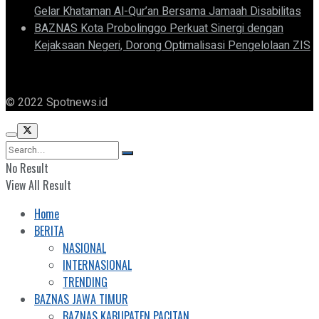
Gelar Khataman Al-Qur’an Bersama Jamaah Disabilitas
BAZNAS Kota Probolinggo Perkuat Sinergi dengan
Kejaksaan Negeri, Dorong Optimalisasi Pengelolaan ZIS
© 2022 Spotnews.id
No Result
View All Result
Home
BERITA
NASIONAL
INTERNASIONAL
TRENDING
BAZNAS JAWA TIMUR
BAZNAS KABUPATEN PACITAN