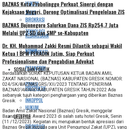
HUKUM
BAZNAS Kota Probolinggo Perkuat Sinergi dengan
Kejaksaan Negeri, Dorong Optimalisasi Pengelolaan ZIS
SAINS
BIROKRASI
BAZNAS Bojonegoro Salurkan Dana ZIS Rp254,7 Juta
TEKNOLOGI
Melalui UPZ SD dan SMP se-Kabupaten
KEBANGSAAN
Dr. KH. Muhammad Zakki Resmi Dilantik sebagai Wakil
SOSOK
KOMUNIKASI
Ketua I BPW PERADIN Jatim, Siap Perkuat
Profesionalisme dan Pengabdian Advokat
PESANTREN
SOSIAL DAN POLITIK
Berdasarkan SURAT KEPUTUSAN KETUA BADAN AMIL
ZAKAT NASIONAL (BAZNAS) KABUPATEN GRESIK NOMOR:
PEMILU
024/SK/BAZNAS.GRS/XII/2023 TENTANG PENERIMA
PRESPEKTIF
BAZNAS
AWARD
KABUPATEN GRESIK TAHUN 2022 Ada
sebanyak tujuh kategori penghargaan yang diberikan Baznas
INKOPPOL
Gresik.
HUKUM
Badan Amil Zakat Nasional (Baznas) Gresik, menggelar
LIFESTYLE
Baznas Gresik Award 2023 di salah satu hotel Gresik, Senin
(11 /12/2023). Kegiatan ini, merupakan bentuk apresiasi dari
BIROKRASI
Baznas Gresik kepada para Unit Pengumpul Zakat (UPZ), yang