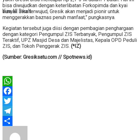
bisa diwujudkan dengan keterlibatan Forkopimda dan kyai
View All Result
bunyai. Jika terwujud, Gresik akan menjadi pionir untuk
menggerakkan baznas penuh manfaat,” pungkasnya.
Kegiatan tersebut juga diisi dengan pembagian penghargaan
dengan kategori Pengumpul ZIS Terbanyak, Pengumpul ZIS
Teraktif, UPZ Masjid Desa dan Majelistas, Kepala OPD Peduli
ZIS, dan Tokoh Penggerak ZIS.
(*IZ)
(Sumber: Gresiksatu.com // Spotnews.id)
WhatsApp
Facebook
Twitter
Telegram
Share