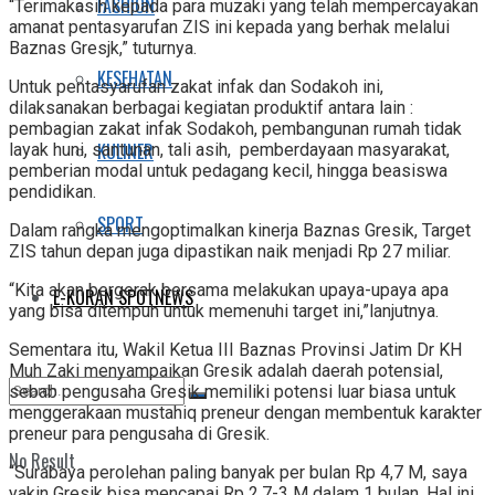
FASHION
“Terimakasih kepada para muzaki yang telah mempercayakan
amanat pentasyarufan ZIS ini kepada yang berhak melalui
Baznas Gresjk,” tuturnya.
KESEHATAN
Untuk pentasyarufan zakat infak dan Sodakoh ini,
dilaksanakan berbagai kegiatan produktif antara lain :
pembagian zakat infak Sodakoh, pembangunan rumah tidak
KULINER
layak huni, santunan, tali asih, pemberdayaan masyarakat,
pemberian modal untuk pedagang kecil, hingga beasiswa
pendidikan.
SPORT
Dalam rangka mengoptimalkan kinerja Baznas Gresik, Target
ZIS tahun depan juga dipastikan naik menjadi Rp 27 miliar.
“Kita akan bergerak bersama melakukan upaya-upaya apa
E-KORAN SPOTNEWS
yang bisa ditempuh untuk memenuhi target ini,”lanjutnya.
Sementara itu, Wakil Ketua III Baznas Provinsi Jatim Dr KH
Muh Zaki menyampaikan Gresik adalah daerah potensial,
sebab pengusaha Gresik memiliki potensi luar biasa untuk
menggerakaan mustahiq preneur dengan membentuk karakter
preneur para pengusaha di Gresik.
No Result
“Surabaya perolehan paling banyak per bulan Rp 4,7 M, saya
yakin Gresik bisa mencapai Rp 2,7-3 M dalam 1 bulan. Hal ini