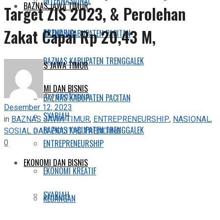
INTERNASIONAL
BAZNAS JAWA TIMUR
Target ZIS 2023, & Perolehan
Zakat Capai Rp 20,43 M,
TRENDING
BAZNAS KABUPATEN PACITAN
BAZNAS KABUPATEN TRENGGALEK
BAZNAS JAWA TIMUR
EKONOMI DAN BISNIS
by
spotnews
BAZNAS KABUPATEN PACITAN
Desember 12, 2023
SYARIAH
in
BAZNAS JAWA TIMUR
,
ENTREPRENEURSHIP
,
NASIONAL
,
BAZNAS KABUPATEN TRENGGALEK
SOSIAL DAN POLITIK
,
TRENDING
0
ENTREPRENEURSHIP
EKONOMI DAN BISNIS
EKONOMI KREATIF
SYARIAH
KEUANGAN