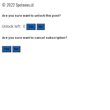
© 2022 Spotnews.id
Are you sure want to unlock this post?
Unlock left : 0
Yes
No
Are you sure want to cancel subscription?
Yes
No