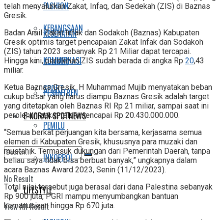
FASHION
telah menyalurkan Zakat, Infaq, dan Sedekah (ZIS) di Baznas
Gresik.
KEBANGSAAN
KESEHATAN
Badan Amil Zakat Infak dan Sodakoh (Baznas) Kabupaten
Gresik optimis target pencapaian Zakat Infak dan Sodakoh
(ZIS) tahun 2023 sebanyak Rp 21 Miliar dapat tercapai.
KOMUNIKASI
KULINER
Hingga kini, perolehan ZIS sudah berada di angka Rp
20
,43
miliar.
SPORT
Ketua Baznas Gresik, H Muhammad Mujib menyatakan beban
PESANTREN
cukup besar yang harus diampu Baznas Gresik adalah target
yang ditetapkan oleh Baznas RI Rp 21 miliar, sampai saat ini
E-KORAN SPOTNEWS
perolehan zakat telah mencapai Rp 20.430.000.000.
PEMILU
“Semua berkat perjuangan kita bersama, kerjasama semua
elemen di Kabupaten Gresik, khususnya para muzaki dan
mustahik. Termasuk dukungan dari Pemerintah Daerah, tanpa
INKOPPOL
beliau saya tidak bisa berbuat banyak,” ungkapnya dalam
acara Baznas Award 2023, Senin (11/12/2023).
No Result
Total nilai tersebut juga berasal dari dana Palestina sebanyak
LIFESTYLE
Rp 900 juta, PGRI mampu menyumbangkan bantuan
View All Result
kemanusiaan hingga Rp 670 juta.