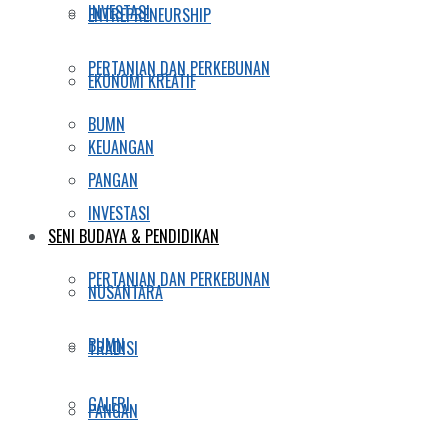
INVESTASI
ENTREPRENEURSHIP
PERTANIAN DAN PERKEBUNAN
EKONOMI KREATIF
BUMN
KEUANGAN
PANGAN
INVESTASI
SENI BUDAYA & PENDIDIKAN
PERTANIAN DAN PERKEBUNAN
NUSANTARA
BUMN
TRADISI
GALERI
PANGAN