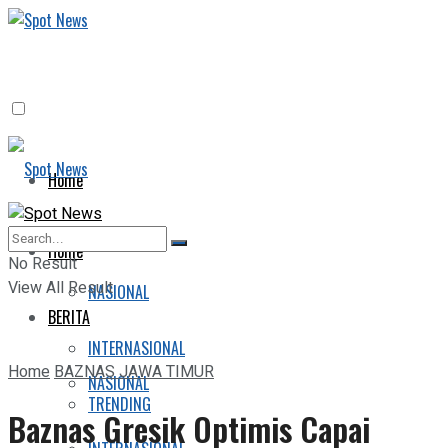
Home
BERITA
Home
No Result
View All Result
NASIONAL
BERITA
INTERNASIONAL
Home
BAZNAS JAWA TIMUR
NASIONAL
TRENDING
Baznas Gresik Optimis Capai