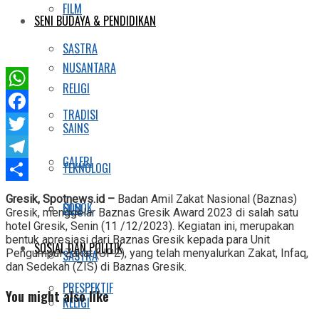
FILM
SENI BUDAYA & PENDIDIKAN
SASTRA
NUSANTARA
RELIGI
WhatsApp
TRADISI
Facebook
SAINS
Twitter
GALERI
TEKNOLOGI
Telegram
Share
Gresik, Spotnews.id –
Badan Amil Zakat Nasional (Baznas)
SOSOK
FILM
Gresik, menggelar Baznas Gresik Award 2023 di salah satu
hotel Gresik, Senin (11 /12/2023). Kegiatan ini, merupakan
bentuk apresiasi dari Baznas Gresik kepada para Unit
SOSIAL DAN POLITIK
Pengumpul Zakat (UPZ), yang telah menyalurkan Zakat, Infaq,
SASTRA
dan Sedekah (ZIS) di Baznas Gresik.
PRESPEKTIF
You might also like
RELIGI