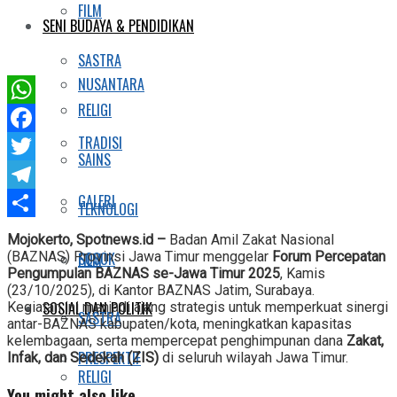
FILM
SENI BUDAYA & PENDIDIKAN
SASTRA
NUSANTARA
RELIGI
WhatsApp
TRADISI
Facebook
SAINS
Twitter
GALERI
Telegram
TEKNOLOGI
Share
Mojokerto, Spotnews.id –
Badan Amil Zakat Nasional
SOSOK
(BAZNAS) Provinsi Jawa Timur menggelar
Forum Percepatan
FILM
Pengumpulan BAZNAS se-Jawa Timur 2025
, Kamis
(23/10/2025), di Kantor BAZNAS Jatim, Surabaya.
SOSIAL DAN POLITIK
Kegiatan ini menjadi ajang strategis untuk memperkuat sinergi
SASTRA
antar-BAZNAS kabupaten/kota, meningkatkan kapasitas
kelembagaan, serta mempercepat penghimpunan dana
Zakat,
PRESPEKTIF
Infak, dan Sedekah (ZIS)
di seluruh wilayah Jawa Timur.
RELIGI
You might also like