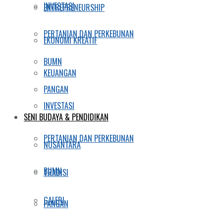
INVESTASI
ENTREPRENEURSHIP
PERTANIAN DAN PERKEBUNAN
EKONOMI KREATIF
BUMN
KEUANGAN
PANGAN
INVESTASI
SENI BUDAYA & PENDIDIKAN
PERTANIAN DAN PERKEBUNAN
NUSANTARA
BUMN
TRADISI
GALERI
PANGAN