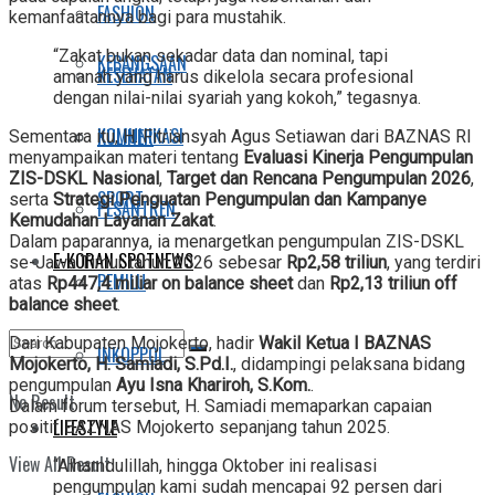
FASHION
kemanfaatannya bagi para mustahik.
“Zakat bukan sekadar data dan nominal, tapi
KEBANGSAAN
KESEHATAN
amanah yang harus dikelola secara profesional
dengan nilai-nilai syariah yang kokoh,” tegasnya.
KOMUNIKASI
KULINER
Sementara itu, H. Fitriansyah Agus Setiawan dari BAZNAS RI
menyampaikan materi tentang
Evaluasi Kinerja Pengumpulan
ZIS-DSKL Nasional
,
Target dan Rencana Pengumpulan 2026
,
SPORT
serta
Strategi Penguatan Pengumpulan dan Kampanye
PESANTREN
Kemudahan Layanan Zakat
.
Dalam paparannya, ia menargetkan pengumpulan ZIS-DSKL
E-KORAN SPOTNEWS
se-Jawa Timur tahun 2026 sebesar
Rp2,58 triliun
, yang terdiri
PEMILU
atas
Rp447,4 miliar on balance sheet
dan
Rp2,13 triliun off
balance sheet
.
Dari Kabupaten Mojokerto, hadir
Wakil Ketua I BAZNAS
INKOPPOL
Mojokerto, H. Samiadi, S.Pd.I.
, didampingi pelaksana bidang
pengumpulan
Ayu Isna Khariroh, S.Kom.
.
No Result
Dalam forum tersebut, H. Samiadi memaparkan capaian
LIFESTYLE
positif BAZNAS Mojokerto sepanjang tahun 2025.
View All Result
“Alhamdulillah, hingga Oktober ini realisasi
pengumpulan kami sudah mencapai 92 persen dari