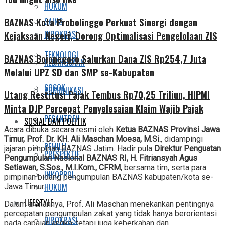
HUKUM
BAZNAS Kota Probolinggo Perkuat Sinergi dengan
SAINS
BIROKRASI
Kejaksaan Negeri, Dorong Optimalisasi Pengelolaan ZIS
TEKNOLOGI
BAZNAS Bojonegoro Salurkan Dana ZIS Rp254,7 Juta
KEBANGSAAN
Melalui UPZ SD dan SMP se-Kabupaten
SOSOK
KOMUNIKASI
Utang Restitusi Pajak Tembus Rp70,25 Triliun, HIPMI
Minta DJP Percepat Penyelesaian Klaim Wajib Pajak
PESANTREN
SOSIAL DAN POLITIK
Acara dibuka secara resmi oleh
Ketua BAZNAS Provinsi Jawa
Timur, Prof. Dr. KH. Ali Maschan Moesa, M.Si.
, didampingi
PEMILU
jajaran pimpinan BAZNAS Jatim. Hadir pula
Direktur Penguatan
PRESPEKTIF
Pengumpulan Nasional BAZNAS RI, H. Fitriansyah Agus
Setiawan, S.Sos., M.I.Kom., CFRM
, bersama tim, serta para
INKOPPOL
pimpinan bidang pengumpulan BAZNAS kabupaten/kota se-
HUKUM
Jawa Timur.
LIFESTYLE
Dalam arahannya, Prof. Ali Maschan menekankan pentingnya
percepatan pengumpulan zakat yang tidak hanya berorientasi
BIROKRASI
pada capaian angka, tetapi juga keberkahan dan