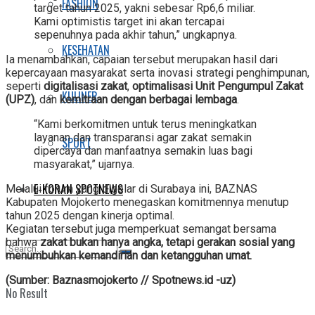
FASHION
target tahun 2025, yakni sebesar Rp6,6 miliar.
Kami optimistis target ini akan tercapai
sepenuhnya pada akhir tahun,” ungkapnya.
KESEHATAN
Ia menambahkan, capaian tersebut merupakan hasil dari
kepercayaan masyarakat serta inovasi strategi penghimpunan,
seperti
digitalisasi zakat
,
optimalisasi Unit Pengumpul Zakat
KULINER
(UPZ)
, dan
kemitraan dengan berbagai lembaga
.
“Kami berkomitmen untuk terus meningkatkan
layanan dan transparansi agar zakat semakin
SPORT
dipercaya dan manfaatnya semakin luas bagi
masyarakat,” ujarnya.
E-KORAN SPOTNEWS
Melalui forum yang digelar di Surabaya ini, BAZNAS
Kabupaten Mojokerto menegaskan komitmennya menutup
tahun 2025 dengan kinerja optimal.
Kegiatan tersebut juga memperkuat semangat bersama
bahwa
zakat bukan hanya angka, tetapi gerakan sosial yang
menumbuhkan kemandirian dan ketangguhan umat.
(Sumber: Baznasmojokerto // Spotnews.id -uz)
No Result