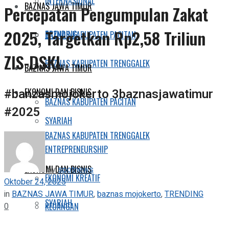
INTERNASIONAL
BAZNAS JAWA TIMUR
Percepatan Pengumpulan Zakat
2025, Targetkan Rp2,58 Triliun
TRENDING
BAZNAS KABUPATEN PACITAN
ZIS-DSKL
BAZNAS KABUPATEN TRENGGALEK
BAZNAS JAWA TIMUR
#banzasmojokerto 3baznasjawatimur
EKONOMI DAN BISNIS
BAZNAS KABUPATEN PACITAN
#2025
SYARIAH
BAZNAS KABUPATEN TRENGGALEK
ENTREPRENEURSHIP
EKONOMI DAN BISNIS
by
spotnews
EKONOMI KREATIF
Oktober 24, 2025
in
BAZNAS JAWA TIMUR
,
baznas mojokerto
,
TRENDING
SYARIAH
0
KEUANGAN