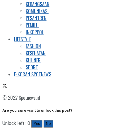
KEBANGSAAN
KOMUNIKASI
PESANTREN
PEMILU
INKOPPOL
LIFESTYLE
FASHION
KESEHATAN
KULINER
SPORT
E-KORAN SPOTNEWS
© 2022 Spotnews.id
Are you sure want to unlock this post?
Unlock left : 0
Yes
No