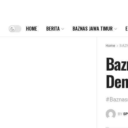
HOME
BERITA
BAZNAS JAWA TIMUR
E
Home
BAZN
Baz
Den
#Baznas
BY
S