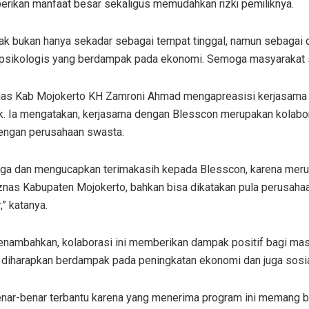
rikan manfaat besar sekaligus memudahkan rizki pemiliknya.
ak bukan hanya sekadar sebagai tempat tinggal, namun sebagai da
 psikologis yang berdampak pada ekonomi. Semoga masyarakat s
as Kab Mojokerto KH Zamroni Ahmad mengapreasisi kerjasama 
. Ia mengatakan, kerjasama dengan Blesscon merupakan kolabor
engan perusahaan swasta.
ga dan mengucapkan terimakasih kepada Blesscon, karena mer
nas Kabupaten Mojokerto, bahkan bisa dikatakan pula perusaha
” katanya.
nambahkan, kolaborasi ini memberikan dampak positif bagi ma
g diharapkan berdampak pada peningkatan ekonomi dan juga sosia
nar-benar terbantu karena yang menerima program ini memang 