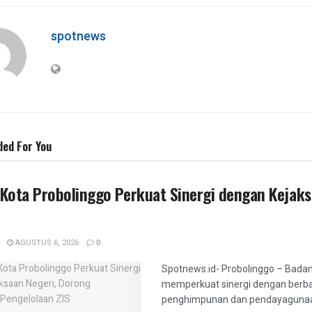
ce
tt
e
ar
b
er
gr
e
spotnews
o
a
o
m
k
ed For You
ota Probolinggo Perkuat Sinergi dengan Kejaksa
AGUSTUS 6, 2026
0
Spotnews.id- Probolinggo – Badan
memperkuat sinergi dengan berb
penghimpunan dan pendayagunaan z