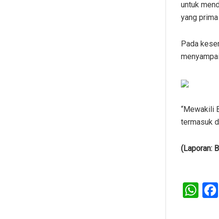
untuk mend
yang prima 
Pada kesem
menyampaik
“Mewakili 
termasuk d
(Laporan: 
W
h