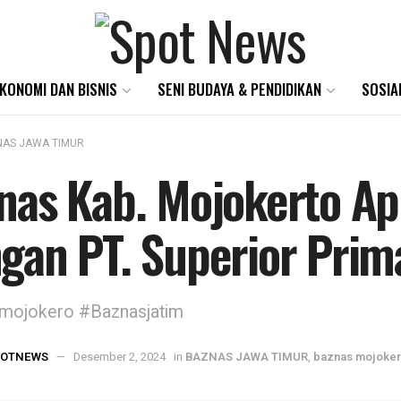
KONOMI DAN BISNIS
SENI BUDAYA & PENDIDIKAN
SOSIA
AS JAWA TIMUR
nas Kab. Mojokerto Apr
gan PT. Superior Prim
mojokero #Baznasjatim
POTNEWS
Desember 2, 2024
in
BAZNAS JAWA TIMUR
,
baznas mojoker