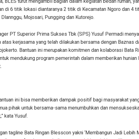
, BLES turut mengambil bagian dalam kegiatan bedah rumah, ya
n di 6 titik lokasi diantaranya 2 titik di Kecamatan Ngoro dan 4 tit
 Dlannggu, Mojosari, Pungging dan Kutorejo.
ger PT Superior Prima Sukses Tbk (SPS) Yusuf Permadi meny
h atas kerjasama yang telah dilakukan bersama dengan Baznas d
okerto. Bantuan ini merupakan komitmen dan kolaborasi Bata R
ntuk mendukung program pemerintah dalam memberikan hunian l
.
ntuan ini bisa memberikan dampak positif bagi masyarakat yan
ua pihak untuk bersama-sama menumbuhkan dan mensukseskan 
” kata Yusuf.
gan tagline Bata Ringan Blesscon yakni ‘Membangun Jadi Lebih Mu