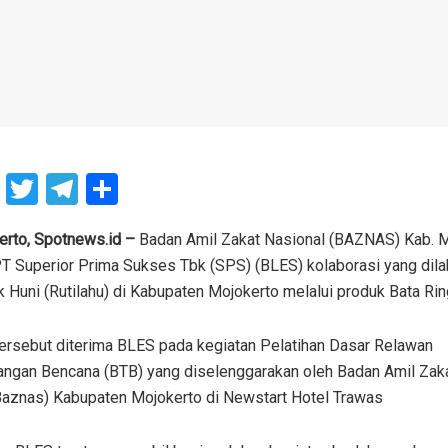
F
T
T
S
a
wi
el
h
ce
tt
e
ar
erto, Spotnews.id –
Badan Amil Zakat Nasional (BAZNAS) Kab. M
PT Superior Prima Sukses Tbk (SPS) (BLES) kolaborasi yang di
b
er
gr
e
k Huni (Rutilahu) di Kabupaten Mojokerto melalui produk Bata 
o
a
o
m
tersebut diterima BLES pada kegiatan Pelatihan Dasar Relawan
k
ngan Bencana (BTB) yang diselenggarakan oleh Badan Amil Zak
Baznas) Kabupaten Mojokerto di Newstart Hotel Trawas