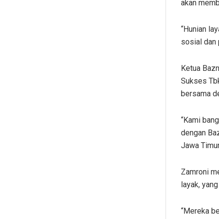
akan membe
“Hunian lay
sosial dan
Ketua Bazn
Sukses Tbk
bersama d
“Kami bang
dengan Baz
Jawa Timur,
Zamroni me
layak, yan
“Mereka be