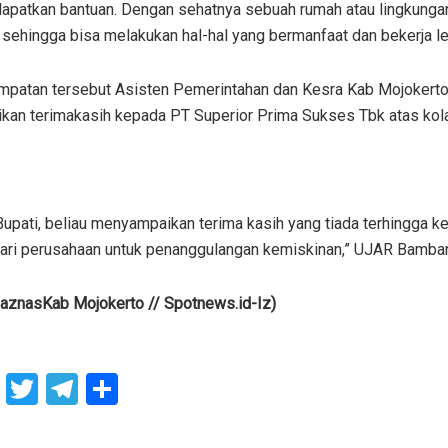
apatkan bantuan. Dengan sehatnya sebuah rumah atau lingkunga
sehingga bisa melakukan hal-hal yang bermanfaat dan bekerja lebi
patan tersebut Asisten Pemerintahan dan Kesra Kab Mojoker
an terimakasih kepada PT Superior Prima Sukses Tbk atas kola
Bupati, beliau menyampaikan terima kasih yang tiada terhingga k
ari perusahaan untuk penanggulangan kemiskinan,” UJAR Bamba
BaznasKab Mojokerto // Spotnews.id-Iz)
F
T
T
S
a
wi
el
h