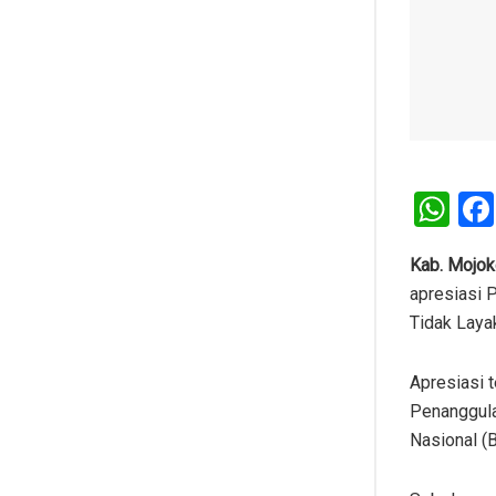
W
h
at
Kab. Mojok
apresiasi 
s
Tidak Laya
A
p
Apresiasi 
p
Penanggula
Nasional (