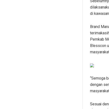
Sebelumnya
dilaksanaka
di kawasan
Brand Mana
terimakasi
Pemkab Moj
Blesscon u
masyarakat
“Semoga ba
dengan sem
masyarakat,
Sesuai den