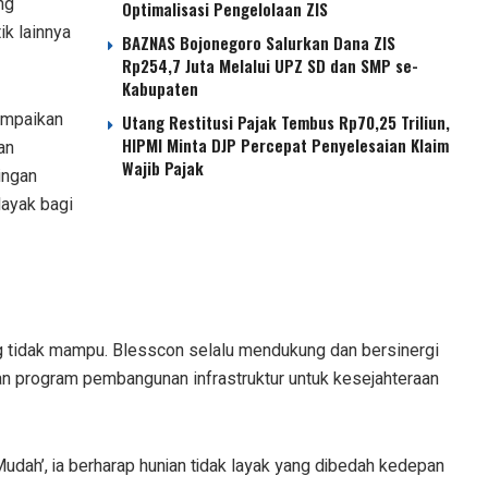
ng
Optimalisasi Pengelolaan ZIS
ik lainnya
BAZNAS Bojonegoro Salurkan Dana ZIS
Rp254,7 Juta Melalui UPZ SD dan SMP se-
Kabupaten
ampaikan
Utang Restitusi Pajak Tembus Rp70,25 Triliun,
HIPMI Minta DJP Percepat Penyelesaian Klaim
an
Wajib Pajak
ingan
ayak bagi
g tidak mampu. Blesscon selalu mendukung dan bersinergi
program pembangunan infrastruktur untuk kesejahteraan
dah’, ia berharap hunian tidak layak yang dibedah kedepan