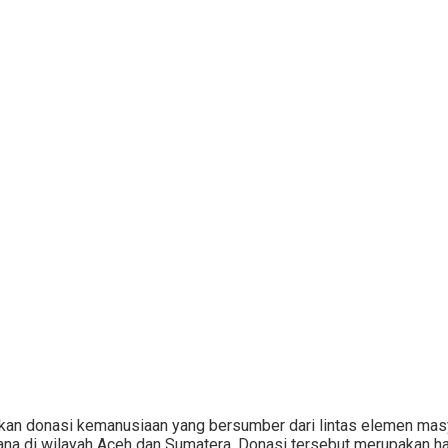
n donasi kemanusiaan yang bersumber dari lintas elemen masy
di wilayah Aceh dan Sumatera. Donasi tersebut merupakan hasil p