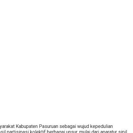
arakat Kabupaten Pasuruan sebagai wujud kepedulian
artisipasi kolektif berbagai unsur, mulai dari aparatur sipil