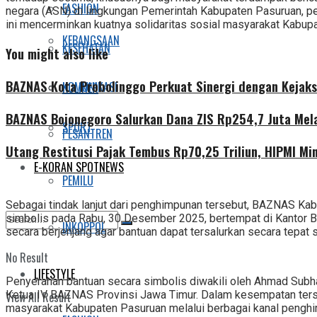
FASHION
negara (ASN) di lingkungan Pemerintah Kabupaten Pasuruan, pen
ini mencerminkan kuatnya solidaritas sosial masyarakat Kabu
KEBANGSAAN
KESEHATAN
You might also like
BAZNAS Kota Probolinggo Perkuat Sinergi dengan Kejaks
KOMUNIKASI
KULINER
BAZNAS Bojonegoro Salurkan Dana ZIS Rp254,7 Juta Mel
SPORT
PESANTREN
Utang Restitusi Pajak Tembus Rp70,25 Triliun, HIPMI Mi
E-KORAN SPOTNEWS
PEMILU
Sebagai tindak lanjut dari penghimpunan tersebut, BAZNAS Ka
simbolis pada Rabu, 30 Desember 2025, bertempat di Kantor BA
INKOPPOL
secara berjenjang agar bantuan dapat tersalurkan secara tepat 
No Result
LIFESTYLE
Penyerahan bantuan secara simbolis diwakili oleh Ahmad Subh
Ketua IV BAZNAS Provinsi Jawa Timur. Dalam kesempatan terseb
View All Result
masyarakat Kabupaten Pasuruan melalui berbagai kanal penghi