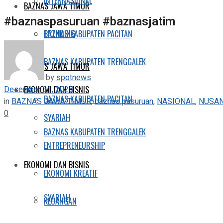
INTERNASIONAL
BAZNAS JAWA TIMUR
#baznaspasuruan #baznasjatim
TRENDING
BAZNAS KABUPATEN PACITAN
BAZNAS KABUPATEN TRENGGALEK
BAZNAS JAWA TIMUR
by
spotnews
Desember 31, 2025
EKONOMI DAN BISNIS
BAZNAS KABUPATEN PACITAN
in
BAZNAS JAWA TIMUR
,
baznas pasuruan
,
NASIONAL
,
NUSA
0
SYARIAH
BAZNAS KABUPATEN TRENGGALEK
ENTREPRENEURSHIP
EKONOMI DAN BISNIS
EKONOMI KREATIF
SYARIAH
KEUANGAN