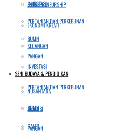
INVESTASI
ENTREPRENEURSHIP
PERTANIAN DAN PERKEBUNAN
EKONOMI KREATIF
BUMN
KEUANGAN
PANGAN
INVESTASI
SENI BUDAYA & PENDIDIKAN
PERTANIAN DAN PERKEBUNAN
NUSANTARA
BUMN
TRADISI
GALERI
PANGAN