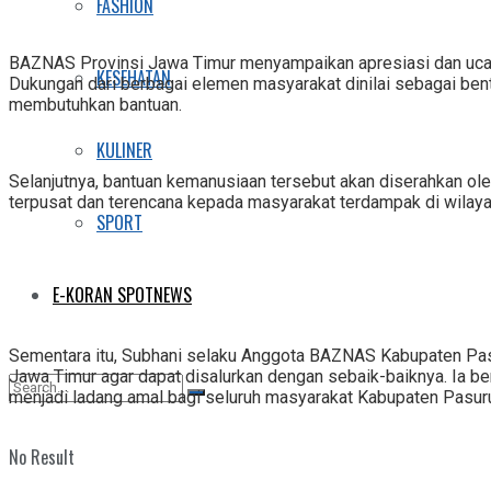
FASHION
BAZNAS Provinsi Jawa Timur menyampaikan apresiasi dan ucapan
KESEHATAN
Dukungan dari berbagai elemen masyarakat dinilai sebagai be
membutuhkan bantuan.
KULINER
Selanjutnya, bantuan kemanusiaan tersebut akan diserahkan o
terpusat dan terencana kepada masyarakat terdampak di wilay
SPORT
E-KORAN SPOTNEWS
Sementara itu, Subhani selaku Anggota BAZNAS Kabupaten Pa
Jawa Timur agar dapat disalurkan dengan sebaik-baiknya. Ia 
menjadi ladang amal bagi seluruh masyarakat Kabupaten Pasurua
No Result