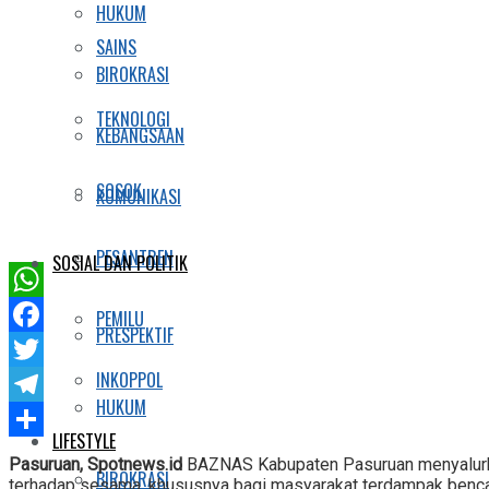
HUKUM
SAINS
BIROKRASI
TEKNOLOGI
KEBANGSAAN
SOSOK
KOMUNIKASI
PESANTREN
SOSIAL DAN POLITIK
WhatsApp
PEMILU
PRESPEKTIF
Facebook
INKOPPOL
Twitter
HUKUM
Telegram
LIFESTYLE
Share
Pasuruan, Spotnews.id
BAZNAS Kabupaten Pasuruan menyalurka
BIROKRASI
terhadap sesama, khususnya bagi masyarakat terdampak bencana 