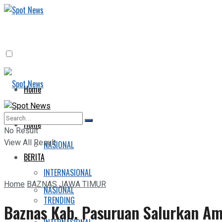
Home
BERITA
Home
No Result
View All Result
NASIONAL
BERITA
INTERNASIONAL
Home
BAZNAS JAWA TIMUR
NASIONAL
TRENDING
Baznas Kab. Pasuruan Salurkan A