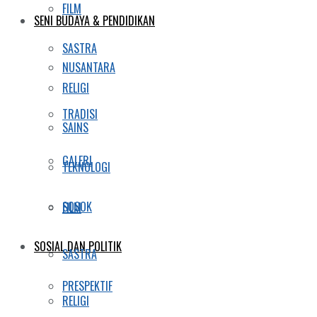
FILM
SENI BUDAYA & PENDIDIKAN
SASTRA
NUSANTARA
RELIGI
TRADISI
SAINS
GALERI
TEKNOLOGI
SOSOK
FILM
SOSIAL DAN POLITIK
SASTRA
PRESPEKTIF
RELIGI