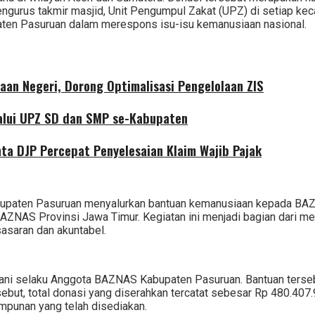
gurus takmir masjid, Unit Pengumpul Zakat (UPZ) di setiap keca
paten Pasuruan dalam merespons isu-isu kemanusiaan nasional.
aan Negeri, Dorong Optimalisasi Pengelolaan ZIS
alui UPZ SD dan SMP se-Kabupaten
nta DJP Percepat Penyelesaian Klaim Wajib Pajak
bupaten Pasuruan menyalurkan bantuan kemanusiaan kepada BAZN
ZNAS Provinsi Jawa Timur. Kegiatan ini menjadi bagian dari me
sasaran dan akuntabel.
ani selaku Anggota BAZNAS Kabupaten Pasuruan. Bantuan terseb
ut, total donasi yang diserahkan tercatat sebesar Rp 480.407.9
mpunan yang telah disediakan.