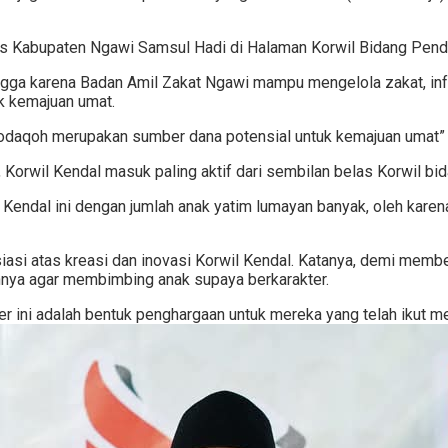
nas Kabupaten Ngawi Samsul Hadi di Halaman Korwil Bidang Pen
bangga karena Badan Amil Zakat Ngawi mampu mengelola zakat, inf
k kemajuan umat.
shodaqoh merupakan sumber dana potensial untuk kemajuan umat” 
orwil Kendal masuk paling aktif dari sembilan belas Korwil bi
 Kendal ini dengan jumlah anak yatim lumayan banyak, oleh kare
asi atas kreasi dan inovasi Korwil Kendal. Katanya, demi membent
hnya agar membimbing anak supaya berkarakter.
er ini adalah bentuk penghargaan untuk mereka yang telah ikut m