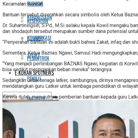
FASHION
Kecamatan Kendal.
Bantuan tersebut diserahkan secara simbolis oleh Ketua Baz
KEBANGSAAN
KESEHATAN
Dr. Suhartiningsih, S.Pd., M.Si selaku kepala Kowil mengaku 
dan shodaqoh tersebut merupakan sumber dana potensial untu
KOMUNIKASI
KULINER
“Penyerahan bantuan ini adalah bukti bahwa Zakat, infaq dan 
Sementara, Ketua Baznas Ngawi, Samsul Hadi mengungkapkan, K
SPORT
PESANTREN
“Yang menjadi pertimbangan BAZNAS Ngawi, kegiatan di Korwil
bisa sedikit meringankan beban mereka” terangnya.
E-KORAN SPOTNEWS
PEMILU
Sedangkan untuk tenaga latker, sambungnya, dirinya mengapresi
mendatangkan guru Latker untuk lembaga pendidikan di wilaya
Karena itulah, menurutnya, pemberian bantuan kepada guru Latk
INKOPPOL
No Result
LIFESTYLE
View All Result