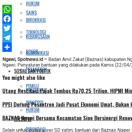
HUKUM
SAINS
WhatsApp
BIROKRASI
Facebook
TEKNOLOGI
KEBANGSAAN
Twitter
Telegram
SOSOK
KOMUNIKASI
Share
Ngawi, Spotnews.id –
Badan Amil Zakat (Baznas) kabupaten Ng
Ngawi. Penyaluran bantuan yang dilakukan pada Kamis (22/04/
PESANTREN
SOSIAL DAN POLITIK
You might also like
PEMILU
Utang Restitusi Pajak Tembus Rp70,25 Triliun, HIPMI Mi
PRESPEKTIF
INKOPPOL
PPEI Dorong Pesantren Jadi Pusat Ekonomi Umat, Bukan
HUKUM
BAZNAS Ngawi Bersama Kecamatan Sine Bersinergi Renov
LIFESTYLE
BIROKRASI
Selain untuk siswa siswi SD yatim, bantuan dari Baznas Ngawi i