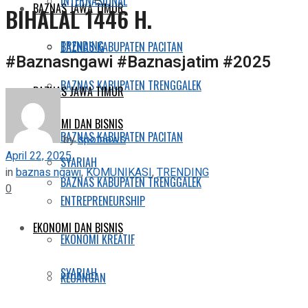
INTERNASIONAL
BAZNAS JAWA TIMUR
BIHALAL 1446 H.
TRENDING
BAZNAS KABUPATEN PACITAN
#Baznasngawi #Baznasjatim #2025
BAZNAS KABUPATEN TRENGGALEK
BAZNAS JAWA TIMUR
EKONOMI DAN BISNIS
BAZNAS KABUPATEN PACITAN
by
spotnews
April 22, 2025
SYARIAH
in
baznas ngawi
,
KOMUNIKASI
,
TRENDING
BAZNAS KABUPATEN TRENGGALEK
0
ENTREPRENEURSHIP
EKONOMI DAN BISNIS
EKONOMI KREATIF
SYARIAH
KEUANGAN