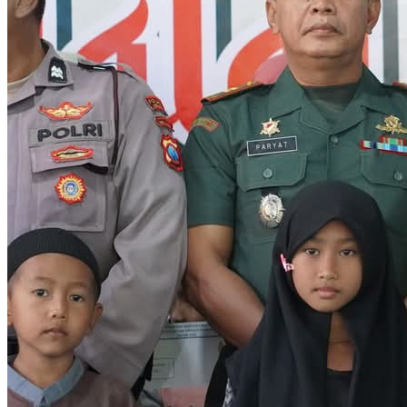
FASHION
KESEHATAN
KULINER
SPORT
E-KORAN SPOTNEWS
No Result