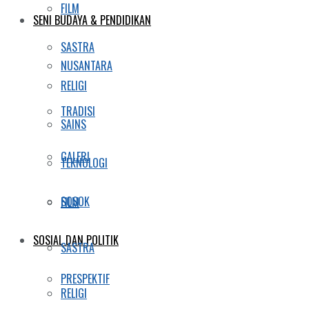
FILM
SENI BUDAYA & PENDIDIKAN
SASTRA
NUSANTARA
RELIGI
TRADISI
SAINS
GALERI
TEKNOLOGI
SOSOK
FILM
SOSIAL DAN POLITIK
SASTRA
PRESPEKTIF
RELIGI