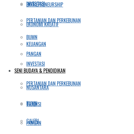
INVESTASI
ENTREPRENEURSHIP
PERTANIAN DAN PERKEBUNAN
EKONOMI KREATIF
BUMN
KEUANGAN
PANGAN
INVESTASI
SENI BUDAYA & PENDIDIKAN
PERTANIAN DAN PERKEBUNAN
NUSANTARA
BUMN
TRADISI
GALERI
PANGAN