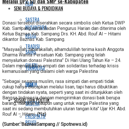
Melalui UPZ SD dan SMP se-Kabupaten
FILM
SENI BUDAYA & PENDIDIKAN
SASTRA
Donasi tersebut diserahkan secara simbolis oleh Ketua DWP
NUSANTARA
Kab. Sampang serta Badan Pengurus Harian dan diterima oleh
Ketua Baznas Kab. Sampang Drs. KH. Abd. Rouf Al – Hitami
RELIGI
dikantor Baznas Kab. Sampang.
TRADISI
“Masyaallah, tabarakallah, alhamdulillah terima kasih Anggota
SAINS
Dharma Wanita Persatuan Kab. Sampang yang telah
menyalurkan donasi Palestina” Di Hari Ulang Tahun Ke – 24.
GALERI
Dalam menunjukkan empati dan solidaritas terhadap krisis
TEKNOLOGI
kemanusiaan yang dialami oleh warga Palestina
“Sebagai sesama muslim, rasa simpati dan empati tidak
SOSOK
FILM
cukup hanya diucapkan melalui lisan, tapi harus dibuktikan
dengan tindakan nyata, seperti yang saat ini ditunjukkan oleh
Bangsa Indonesia dengan mengirimkan donasi baik berupa
SOSIAL DAN POLITIK
SASTRA
barang, makanan maupun uang untuk warga Palestina yang
saat ini sedang membutuhkan uluran tangan kita” Ujar KH. Abd.
Rouf Al – Hitami.
(*Iz)
PRESPEKTIF
RELIGI
(Sumber: BaznasSampang // Spotnews.id)