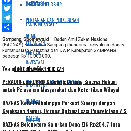
INVESTASI
ENTREPRENEURSHIP
Facebook
Twitter
PERTANIAN DAN PERKEBUNAN
EKONOMI KREATIF
Telegram
BUMN
Share
Sampang, Spotnews.id –
Badan Amil Zakat Nasional
KEUANGAN
(BAZNAS) Kabupaten Sampang menerima penyaluran donasi
kemanusiaan Palestina dari DWP Kabupaten SAMPANG
PANGAN
sebesar Rp 10.000.000,-
INVESTASI
You might also like
SENI BUDAYA & PENDIDIKAN
PERADIN dan DPRD Sidoarjo Dorong Sinergi Hukum
PERTANIAN DAN PERKEBUNAN
NUSANTARA
untuk Pelayanan Masyarakat dan Ketertiban Wilayah
BUMN
TRADISI
BAZNAS Kota Probolinggo Perkuat Sinergi dengan
Kejaksaan Negeri, Dorong Optimalisasi Pengelolaan ZIS
GALERI
PANGAN
BAZNAS Bojonegoro Salurkan Dana ZIS Rp254,7 Juta