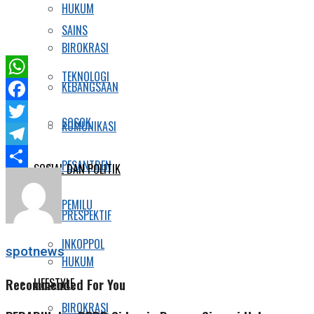
HUKUM
SAINS
BIROKRASI
TEKNOLOGI
KEBANGSAAN
WhatsApp
Facebook
SOSOK
KOMUNIKASI
Twitter
Telegram
PESANTREN
SOSIAL DAN POLITIK
Share
PEMILU
PRESPEKTIF
INKOPPOL
spotnews
HUKUM
Recommended For You
LIFESTYLE
BIROKRASI