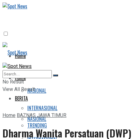
Home
BERITA
Home
No Result
View All Result
NASIONAL
BERITA
INTERNASIONAL
Home
BAZNAS JAWA TIMUR
NASIONAL
TRENDING
Dharma Wanita Persatuan (DWP)