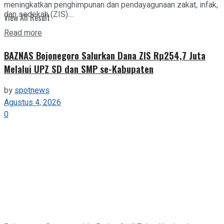
meningkatkan penghimpunan dan pendayagunaan zakat, infak,
dan sedekah (ZIS)....
View All Result
Details
Read more
BAZNAS Bojonegoro Salurkan Dana ZIS Rp254,7 Juta
Melalui UPZ SD dan SMP se-Kabupaten
by
spotnews
Agustus 4, 2026
0