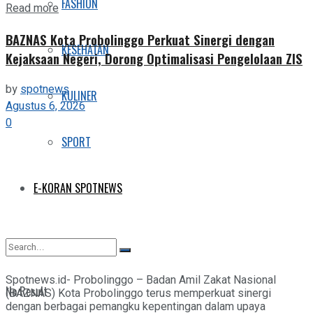
FASHION
Details
Read more
BAZNAS Kota Probolinggo Perkuat Sinergi dengan
KESEHATAN
Kejaksaan Negeri, Dorong Optimalisasi Pengelolaan ZIS
by
spotnews
KULINER
Agustus 6, 2026
0
SPORT
E-KORAN SPOTNEWS
Spotnews.id- Probolinggo – Badan Amil Zakat Nasional
No Result
(BAZNAS) Kota Probolinggo terus memperkuat sinergi
dengan berbagai pemangku kepentingan dalam upaya