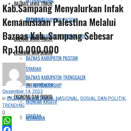
INTERNASIONAL
BAZNAS JAWA TIMUR
Kab.Sampang Menyalurkan Infak
Kemanusiaan Palestina Melalui
TRENDING
BAZNAS KABUPATEN PACITAN
Baznas Kab. Sampang Sebesar
BAZNAS KABUPATEN TRENGGALEK
BAZNAS JAWA TIMUR
Rp.10.000.000
EKONOMI DAN BISNIS
BAZNAS KABUPATEN PACITAN
SYARIAH
BAZNAS KABUPATEN TRENGGALEK
by
spotnews
ENTREPRENEURSHIP
Desember 14, 2023
EKONOMI DAN BISNIS
in
BAZNAS JAWA TIMUR
,
NASIONAL
,
SOSIAL DAN POLITIK
,
EKONOMI KREATIF
TRENDING
0
SYARIAH
KEUANGAN
WhatsApp