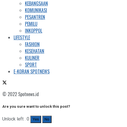
KEBANGSAAN
KOMUNIKASI
PESANTREN
PEMILU
INKOPPOL
LIFESTYLE
FASHION
KESEHATAN
KULINER
SPORT
E-KORAN SPOTNEWS
© 2022 Spotnews.id
Are you sure want to unlock this post?
Unlock left : 0
Yes
No