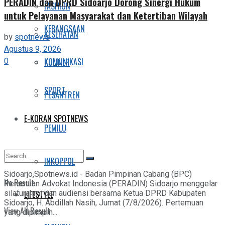
PERADIN dan DPRD Sidoarjo Dorong Sinergi Hukum
FASHION
untuk Pelayanan Masyarakat dan Ketertiban Wilayah
KEBANGSAAN
KESEHATAN
by
spotnews
Agustus 9, 2026
0
KOMUNIKASI
KULINER
SPORT
PESANTREN
E-KORAN SPOTNEWS
PEMILU
INKOPPOL
Sidoarjo,Spotnews.id - Badan Pimpinan Cabang (BPC)
No Result
Persatuan Advokat Indonesia (PERADIN) Sidoarjo menggelar
LIFESTYLE
silaturahmi dan audiensi bersama Ketua DPRD Kabupaten
Sidoarjo, H. Abdillah Nasih, Jumat (7/8/2026). Pertemuan
View All Result
yang dipimpin...