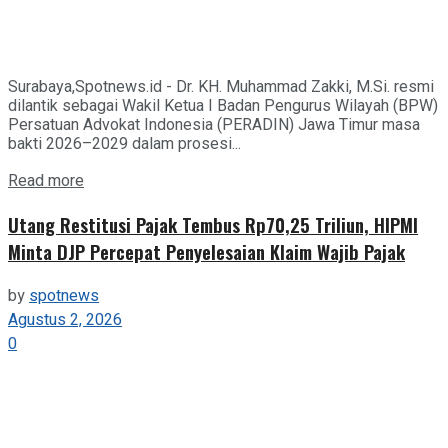
Surabaya,Spotnews.id - Dr. KH. Muhammad Zakki, M.Si. resmi
dilantik sebagai Wakil Ketua I Badan Pengurus Wilayah (BPW)
Persatuan Advokat Indonesia (PERADIN) Jawa Timur masa
bakti 2026–2029 dalam prosesi...
Details
Read more
Utang Restitusi Pajak Tembus Rp70,25 Triliun, HIPMI
Minta DJP Percepat Penyelesaian Klaim Wajib Pajak
by
spotnews
Agustus 2, 2026
0