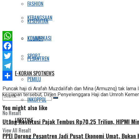
FASHION
KEBANGSAAN
KESEHATAN
KOMUNIKASI
KULINER
WhatsApp
SPORT
Facebook
PESANTREN
Twitter
E-KORAN SPOTNEWS
Telegram
PEMILU
Share
Puncak haji di Arafah Muzdalifah dan Mina (Armuznq) tak lama 
kesiapan tersebut, Dirjen Penyelenggara Haji dan Umroh Keme
INKOPPOL
You might also like
No Result
LIFESTYLE
Utang Restitusi Pajak Tembus Rp70,25 Triliun, HIPMI Mi
View All Result
PPEI Dorong Pesantren Jadi Pusat Ekonomi Umat, Bukan