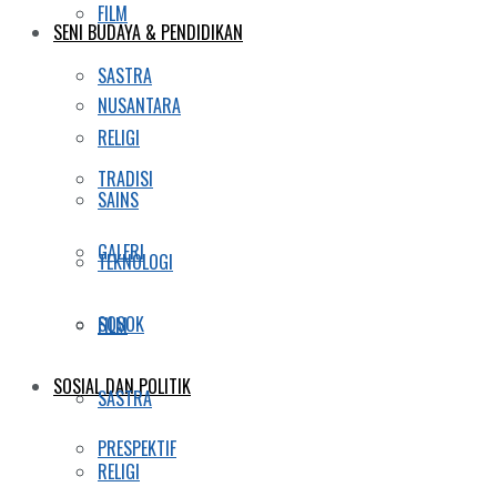
FILM
SENI BUDAYA & PENDIDIKAN
SASTRA
NUSANTARA
RELIGI
TRADISI
SAINS
GALERI
TEKNOLOGI
SOSOK
FILM
SOSIAL DAN POLITIK
SASTRA
PRESPEKTIF
RELIGI