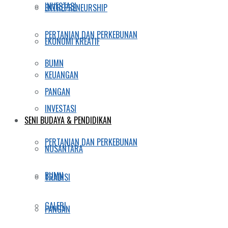
INVESTASI
ENTREPRENEURSHIP
PERTANIAN DAN PERKEBUNAN
EKONOMI KREATIF
BUMN
KEUANGAN
PANGAN
INVESTASI
SENI BUDAYA & PENDIDIKAN
PERTANIAN DAN PERKEBUNAN
NUSANTARA
BUMN
TRADISI
GALERI
PANGAN