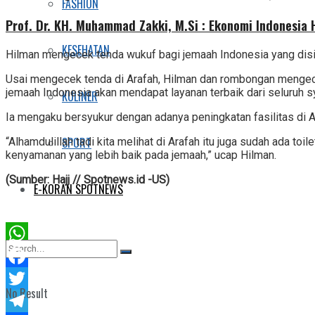
FASHION
Prof. Dr. KH. Muhammad Zakki, M.Si : Ekonomi Indonesia
KESEHATAN
Hilman mengecek tenda wukuf bagi jemaah Indonesia yang disiapk
Usai mengecek tenda di Arafah, Hilman dan rombongan mengece
jemaah Indonesia akan mendapat layanan terbaik dari seluruh
KULINER
Ia mengaku bersyukur dengan adanya peningkatan fasilitas di A
SPORT
“Alhamdulillah tadi kita melihat di Arafah itu juga sudah ada 
kenyamanan yang lebih baik pada jemaah,” ucap Hilman.
(Sumber: Hajj // Spotnews.id -US)
E-KORAN SPOTNEWS
WhatsApp
Facebook
No Result
Twitter