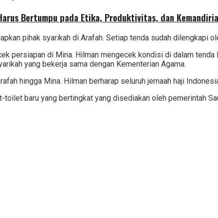
 Harus Bertumpu pada Etika, Produktivitas, dan Kemandiri
an pihak syarikah di Arafah. Setiap tenda sudah dilengkapi oleh
k persiapan di Mina. Hilman mengecek kondisi di dalam tenda M
 syarikah yang bekerja sama dengan Kementerian Agama.
rafah hingga Mina. Hilman berharap seluruh jemaah haji Indones
toilet-toilet baru yang bertingkat yang disediakan oleh pemerint