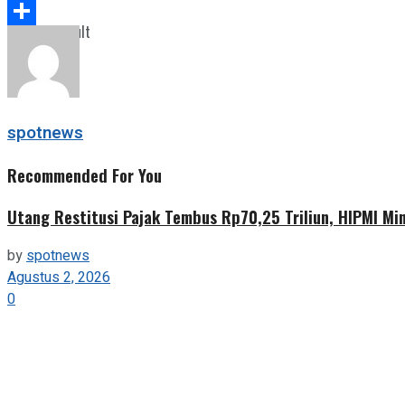
Telegram
View All Result
Share
spotnews
Recommended For You
Utang Restitusi Pajak Tembus Rp70,25 Triliun, HIPMI Mi
by
spotnews
Agustus 2, 2026
0