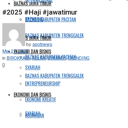
INTERNASIONAL
BAZNAS JAWA TIMUR
#2025 #Haji #jawatimur
TRENDING
BAZNAS KABUPATEN PACITAN
BAZNAS KABUPATEN TRENGGALEK
BAZNAS JAWA TIMUR
by
spotnews
Mei 27, 2025
EKONOMI DAN BISNIS
BAZNAS KABUPATEN PACITAN
in
BIROKRASI
,
RELIGI
,
SYARIAH
,
TRENDING
0
SYARIAH
BAZNAS KABUPATEN TRENGGALEK
ENTREPRENEURSHIP
EKONOMI DAN BISNIS
EKONOMI KREATIF
SYARIAH
KEUANGAN