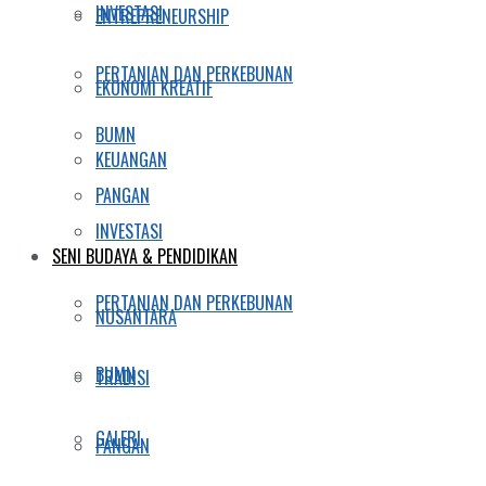
INVESTASI
ENTREPRENEURSHIP
PERTANIAN DAN PERKEBUNAN
EKONOMI KREATIF
BUMN
KEUANGAN
PANGAN
INVESTASI
SENI BUDAYA & PENDIDIKAN
PERTANIAN DAN PERKEBUNAN
NUSANTARA
BUMN
TRADISI
GALERI
PANGAN