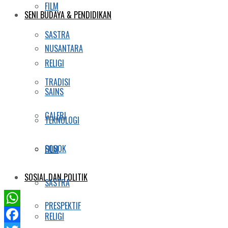
FILM
SENI BUDAYA & PENDIDIKAN
SASTRA
NUSANTARA
RELIGI
TRADISI
SAINS
GALERI
TEKNOLOGI
SOSOK
FILM
SOSIAL DAN POLITIK
SASTRA
PRESPEKTIF
WhatsApp
RELIGI