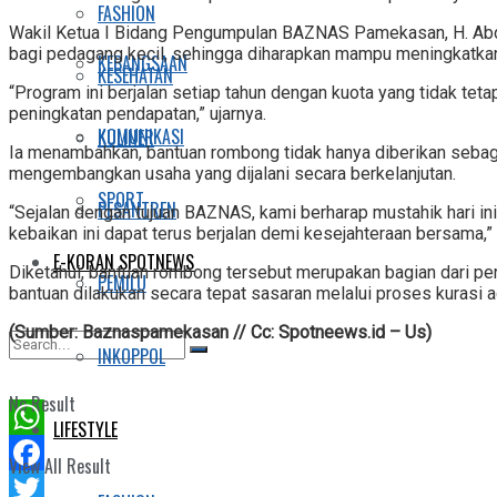
FASHION
Wakil Ketua I Bidang Pengumpulan BAZNAS Pamekasan, H. Abd.
bagi pedagang kecil, sehingga diharapkan mampu meningkatka
KEBANGSAAN
KESEHATAN
“Program ini berjalan setiap tahun dengan kuota yang tidak tet
peningkatan pendapatan,” ujarnya.
KOMUNIKASI
KULINER
Ia menambahkan, bantuan rombong tidak hanya diberikan sebagai
mengembangkan usaha yang dijalani secara berkelanjutan.
SPORT
PESANTREN
“Sejalan dengan tujuan BAZNAS, kami berharap mustahik hari in
kebaikan ini dapat terus berjalan demi kesejahteraan bersama,”
E-KORAN SPOTNEWS
Diketahui, bantuan rombong tersebut merupakan bagian dari p
PEMILU
bantuan dilakukan secara tepat sasaran melalui proses kurasi a
(Sumber: Baznaspamekasan // Cc: Spotneews.id – Us)
INKOPPOL
No Result
LIFESTYLE
WhatsApp
View All Result
Facebook