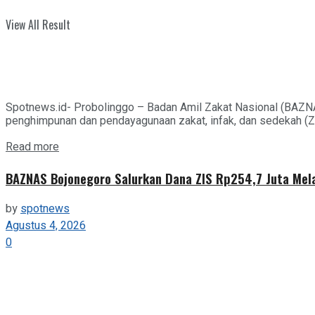
View All Result
Spotnews.id- Probolinggo – Badan Amil Zakat Nasional (BAZN
penghimpunan dan pendayagunaan zakat, infak, dan sedekah (ZIS
Details
Read more
BAZNAS Bojonegoro Salurkan Dana ZIS Rp254,7 Juta Mel
by
spotnews
Agustus 4, 2026
0