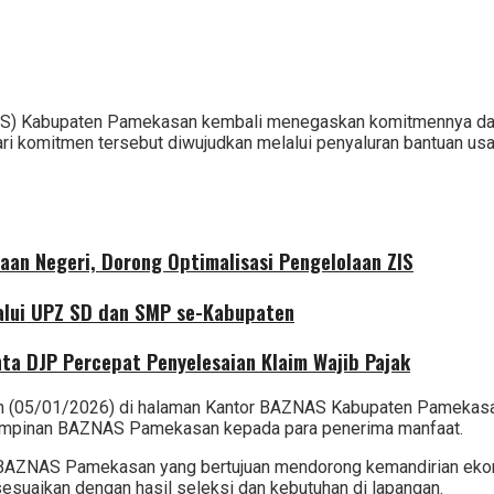
AS) Kabupaten Pamekasan kembali menegaskan komitmennya dal
ri komitmen tersebut diwujudkan melalui penyaluran bantuan us
aan Negeri, Dorong Optimalisasi Pengelolaan ZIS
alui UPZ SD dan SMP se-Kabupaten
nta DJP Percepat Penyelesaian Klaim Wajib Pajak
n (05/01/2026) di halaman Kantor BAZNAS Kabupaten Pamekasan,
 pimpinan BAZNAS Pamekasan kepada para penerima manfaat.
 BAZNAS Pamekasan yang bertujuan mendorong kemandirian ekono
suaikan dengan hasil seleksi dan kebutuhan di lapangan.