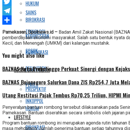
Facebook
HUKUM
Twitter
SAINS
BIROKRASI
Telegram
Share
TEKNOLOGI
Pamekasan, Spotnews.id –
Badan Amil Zakat Nasional (BAZN
KEBANGSAAN
pemberdayaan ekonomi masyarakat. Salah satu bentuk nyata da
Kecil, dan Menengah (UMKM) dari kalangan mustahik.
SOSOK
KOMUNIKASI
You might also like
BAZNAS Kota Probolinggo Perkuat Sinergi dengan Kejaks
PESANTREN
SOSIAL DAN POLITIK
BAZNAS Bojonegoro Salurkan Dana ZIS Rp254,7 Juta Mel
PEMILU
PRESPEKTIF
Utang Restitusi Pajak Tembus Rp70,25 Triliun, HIPMI Mi
INKOPPOL
Penyerahan bantuan rombong tersebut dilaksanakan pada Seni
HUKUM
Pamekasan. Bantuan diserahkan secara simbolis oleh jajaran
LIFESTYLE
Program bantuan rombong ini merupakan agenda rutin tahunan
BIROKRASI
masa mendatang. Jumlah penerima bantuan setiap tahunnya dise