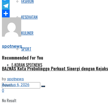
FASHION
Twitter
Telegram
KESEHATAN
Share
KULINER
spotnews
SPORT
Recommended For You
E-KORAN SPOTNEWS
BAZNAS Kota Probolinggo Perkuat Sinergi dengan Kejaks
by
spotnews
Agustus 6, 2026
0
No Result