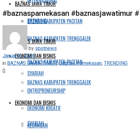
INTERNASIONAL
BAZNAS JAWA TIMUR
#baznaspamekasan #baznasjawatimur 
TRENDING
BAZNAS KABUPATEN PACITAN
BAZNAS KABUPATEN TRENGGALEK
BAZNAS JAWA TIMUR
by
spotnews
Januari 6, 2026
EKONOMI DAN BISNIS
BAZNAS KABUPATEN PACITAN
in
BAZNAS JAWA TIMUR
,
Baznas Pamekasan
,
TRENDING
0
SYARIAH
BAZNAS KABUPATEN TRENGGALEK
ENTREPRENEURSHIP
EKONOMI DAN BISNIS
EKONOMI KREATIF
SYARIAH
KEUANGAN