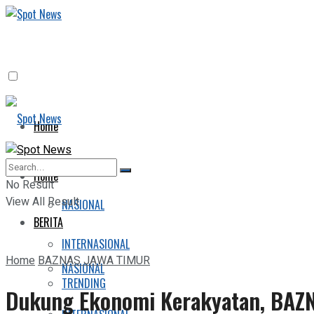
Home
BERITA
Home
No Result
View All Result
NASIONAL
BERITA
INTERNASIONAL
Home
BAZNAS JAWA TIMUR
NASIONAL
TRENDING
Dukung Ekonomi Kerakyatan, BA