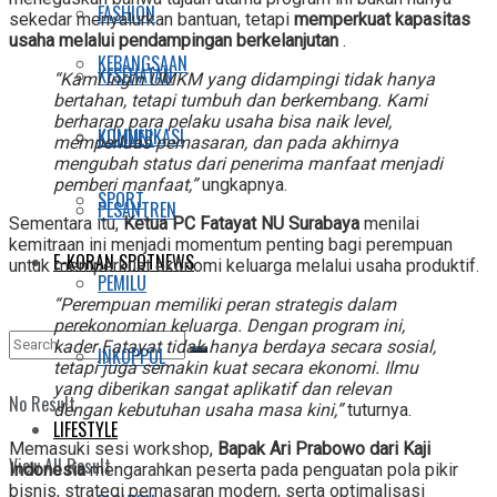
FASHION
sekedar menyalurkan bantuan, tetapi
memperkuat kapasitas
usaha melalui pendampingan berkelanjutan
.
KEBANGSAAN
KESEHATAN
“Kami ingin UMKM yang didampingi tidak hanya
bertahan, tetapi tumbuh dan berkembang. Kami
berharap para pelaku usaha bisa naik level,
KOMUNIKASI
KULINER
memperluas pemasaran, dan pada akhirnya
mengubah status dari penerima manfaat menjadi
pemberi manfaat,”
ungkapnya.
SPORT
PESANTREN
Sementara itu,
Ketua PC Fatayat NU Surabaya
menilai
kemitraan ini menjadi momentum penting bagi perempuan
E-KORAN SPOTNEWS
untuk memperkuat ekonomi keluarga melalui usaha produktif.
PEMILU
“Perempuan memiliki peran strategis dalam
perekonomian keluarga. Dengan program ini,
kader Fatayat tidak hanya berdaya secara sosial,
INKOPPOL
tetapi juga semakin kuat secara ekonomi. Ilmu
yang diberikan sangat aplikatif dan relevan
No Result
dengan kebutuhan usaha masa kini,”
tuturnya.
LIFESTYLE
Memasuki sesi workshop,
Bapak Ari Prabowo dari Kaji
View All Result
Indonesia
mengarahkan peserta pada penguatan pola pikir
bisnis, strategi pemasaran modern, serta optimalisasi