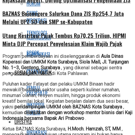
HUKUM
SAINS
BAZNAS Bojonegoro Salurkan Dana ZIS Rp254,7 Juta
BIROKRASI
Melalui UPZ SD dan SMP se-Kabupaten
TEKNOLOGI
Utang Restitusi Pajak Tembus Rp70,25 Triliun, HIPMI
KEBANGSAAN
Minta DJP Percepat Penyelesaian Klaim Wajib Pajak
SOSOK
KOMUNIKASI
Program pemberdayaan ini diselenggarakan di
Aula Dinas
Koperasi dan UMKM Kota Surabaya, Siola Mall, Jl. Tunjungan
No. 1–3, Genteng, Surabaya
, yang dikenal sebagai sentra
PESANTREN
SOSIAL DAN POLITIK
pengembangan UMKM di Kota Pahlawan.
Puluhan kader Fatayat dan pelaku UMKM Binaan hadir
PEMILU
mewakili berbagai sektor usaha seperti kuliner rumahan,
PRESPEKTIF
minuman olahan, fesyen muslim, hingga produk ekonomi
kreatif bernilai lokal. Kegiatan berjalan dalam dua sesi besar,
INKOPPOL
yakni
pendampingan UMKM oleh BAZNAS Kota Surabaya
,
HUKUM
kemudian
dilanjutkan dengan workshop mentor bisnis dari Kaji
Indonesia bersama Bapak Ari Prabowo
.
LIFESTYLE
Ketua BAZNAS Kota Surabaya,
H.Moch. Hamzah, ST, MM
,
BIROKRASI
menegaskan bahwa tujuan utama program ini bukan hanya