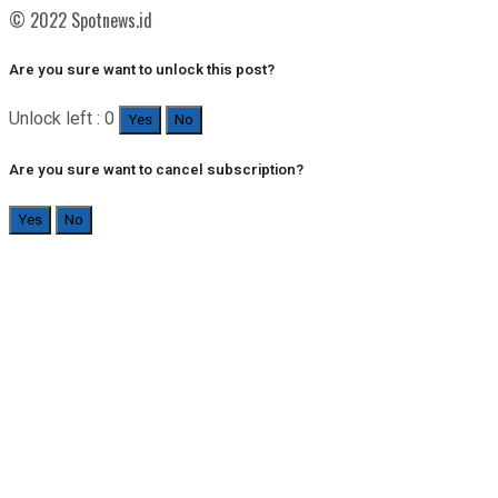
© 2022 Spotnews.id
Are you sure want to unlock this post?
Unlock left : 0
Yes
No
Are you sure want to cancel subscription?
Yes
No