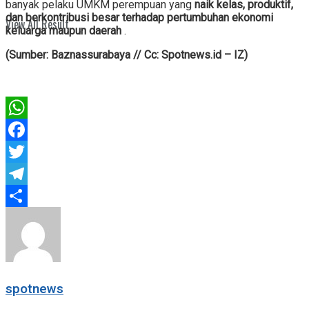
banyak pelaku UMKM perempuan yang
naik kelas, produktif,
dan berkontribusi besar terhadap pertumbuhan ekonomi
View All Result
keluarga maupun daerah
.
(Sumber: Baznassurabaya // Cc: Spotnews.id – IZ)
WhatsApp
Facebook
Twitter
Telegram
Share
spotnews