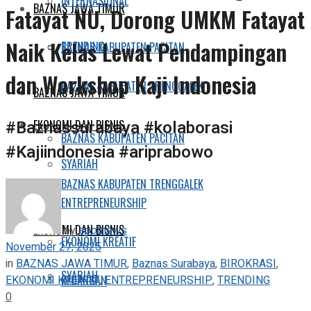
INTERNASIONAL
BAZNAS JAWA TIMUR
Fatayat NU, Dorong UMKM Fatayat
Naik Kelas Lewat Pendampingan
TRENDING
BAZNAS KABUPATEN PACITAN
dan Workshop Kaji Indonesia
BAZNAS KABUPATEN TRENGGALEK
BAZNAS JAWA TIMUR
#Baznassurabaya #kolaborasi
EKONOMI DAN BISNIS
BAZNAS KABUPATEN PACITAN
#Kajiindonesia #ariprabowo
SYARIAH
BAZNAS KABUPATEN TRENGGALEK
ENTREPRENEURSHIP
EKONOMI DAN BISNIS
by
spotnews
EKONOMI KREATIF
November 27, 2025
in
BAZNAS JAWA TIMUR
,
Baznas Surabaya
,
BIROKRASI
,
SYARIAH
EKONOMI KREATIF
,
ENTREPRENEURSHIP
,
TRENDING
KEUANGAN
0