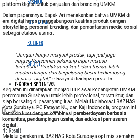
FASHION
platform digital untuk penjualan dan branding UMKM.
Dalam paparannya, Bapak Ari menekankan bahwa
UMKM di
era digital harus menggabungkan kualitas produk dengan
KESEHATAN
storytelling, personal branding, dan pemanfaatan media sosial
sebagai etalase utama
.
KULINER
“Jangan hanya menjual produk, tapi jual juga
narasi. Konsumen sekarang ingin merasa
SPORT
terhubung. Produk yang kuat identitasnya lebih
mudah diingat dan berpeluang besar berkembang
di pasar digital,”
jelasnya di hadapan peserta.
E-KORAN SPOTNEWS
Kegiatan ini diharapkan menjadi titik awal kebangkitan UMKM
perempuan Surabaya untuk lebih profesional, terstruktur, dan
siap bersaing di pasar yang luas. Melalui kolaborasi BAZNAS
Kota Surabaya, PC Fatayat NU, dan Kaji Indonesia, program ini
semakin kuat dengan kombinasi
pemberdayaan berbasis
komunitas, pendampingan usaha, dan edukasi pemasaran
digital
.
No Result
Melalui gerakan ini, BAZNAS Kota Surabaya optimis semakin