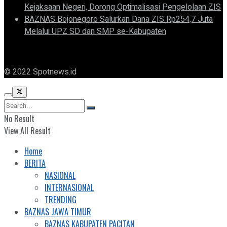
Kejaksaan Negeri, Dorong Optimalisasi Pengelolaan ZIS
BAZNAS Bojonegoro Salurkan Dana ZIS Rp254,7 Juta
Melalui UPZ SD dan SMP se-Kabupaten
© 2022 Spotnews.id
No Result
View All Result
Home
BERITA
NASIONAL
INTERNASIONAL
TRENDING
BAZNAS JAWA TIMUR
BAZNAS KABUPATEN PACITAN