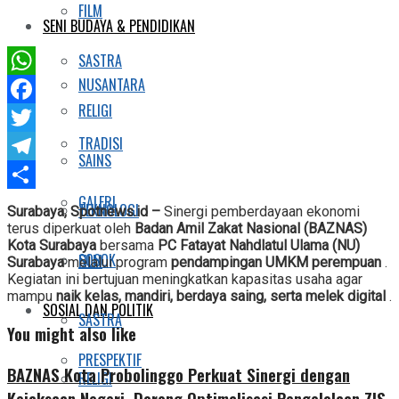
FILM
SENI BUDAYA & PENDIDIKAN
SASTRA
NUSANTARA
WhatsApp
RELIGI
Facebook
TRADISI
Twitter
SAINS
Telegram
GALERI
Share
TEKNOLOGI
Surabaya, Spotnews.id –
Sinergi pemberdayaan ekonomi
terus diperkuat oleh
Badan Amil Zakat Nasional (BAZNAS)
Kota Surabaya
bersama
PC Fatayat Nahdlatul Ulama (NU)
SOSOK
FILM
Surabaya
melalui program
pendampingan UMKM perempuan
.
Kegiatan ini bertujuan meningkatkan kapasitas usaha agar
mampu
naik kelas, mandiri, berdaya saing, serta melek digital
.
SOSIAL DAN POLITIK
SASTRA
You might also like
PRESPEKTIF
BAZNAS Kota Probolinggo Perkuat Sinergi dengan
RELIGI
Kejaksaan Negeri, Dorong Optimalisasi Pengelolaan ZIS