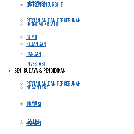
INVESTASI
ENTREPRENEURSHIP
PERTANIAN DAN PERKEBUNAN
EKONOMI KREATIF
BUMN
KEUANGAN
PANGAN
INVESTASI
SENI BUDAYA & PENDIDIKAN
PERTANIAN DAN PERKEBUNAN
NUSANTARA
BUMN
TRADISI
GALERI
PANGAN