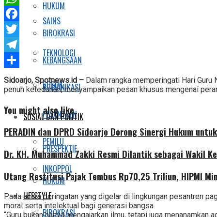
HUKUM
WhatsApp
SAINS
Facebook
BIROKRASI
Twitter
TEKNOLOGI
Telegram
KEBANGSAAN
Share
Sidoarjo, Spotnews.id –
Dalam rangka memperingati Hari Guru 
SOSOK
KOMUNIKASI
penuh keteduhan, menyampaikan pesan khusus mengenai peran
You might also like
PESANTREN
SOSIAL DAN POLITIK
PERADIN dan DPRD Sidoarjo Dorong Sinergi Hukum untuk
PEMILU
PRESPEKTIF
Dr. KH. Muhammad Zakki Resmi Dilantik sebagai Wakil K
INKOPPOL
Utang Restitusi Pajak Tembus Rp70,25 Triliun, HIPMI Mi
HUKUM
LIFESTYLE
Pada acara peringatan yang digelar di lingkungan pesantren pa
moral serta intelektual bagi generasi bangsa.
BIROKRASI
“Guru bukan hanya mengajarkan ilmu, tetapi juga menanamkan ada