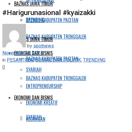
INTERNASIONAL
BAZNAS JAWA TIMUR
#Harigurunasional #kyaizakki
TRENDING
BAZNAS KABUPATEN PACITAN
BAZNAS KABUPATEN TRENGGALEK
BAZNAS JAWA TIMUR
by
spotnews
November 25, 2025
EKONOMI DAN BISNIS
BAZNAS KABUPATEN PACITAN
in
PESANTREN
,
SOSIAL DAN POLITIK
,
TRENDING
0
SYARIAH
BAZNAS KABUPATEN TRENGGALEK
ENTREPRENEURSHIP
EKONOMI DAN BISNIS
EKONOMI KREATIF
SYARIAH
KEUANGAN