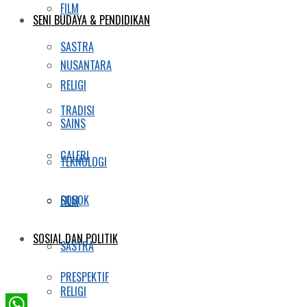
FILM
SENI BUDAYA & PENDIDIKAN
SASTRA
NUSANTARA
RELIGI
TRADISI
SAINS
GALERI
TEKNOLOGI
SOSOK
FILM
SOSIAL DAN POLITIK
SASTRA
PRESPEKTIF
RELIGI