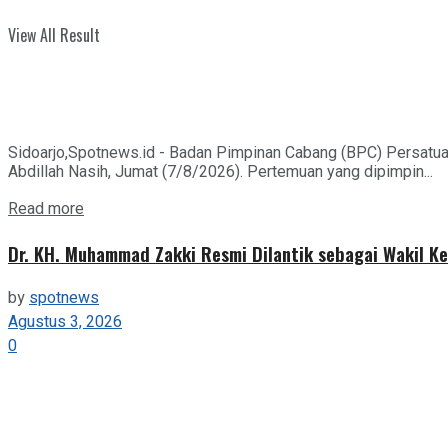
View All Result
Sidoarjo,Spotnews.id - Badan Pimpinan Cabang (BPC) Persatua
Abdillah Nasih, Jumat (7/8/2026). Pertemuan yang dipimpin...
Details
Read more
Dr. KH. Muhammad Zakki Resmi Dilantik sebagai Wakil K
by
spotnews
Agustus 3, 2026
0