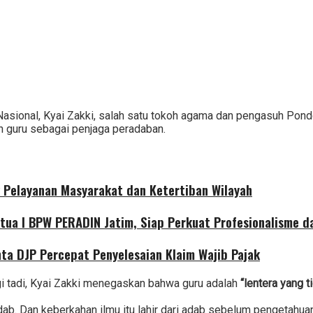
Nasional, Kyai Zakki, salah satu tokoh agama dan pengasuh Pon
 guru sebagai penjaga peradaban.
 Pelayanan Masyarakat dan Ketertiban Wilayah
etua I BPW PERADIN Jatim, Siap Perkuat Profesionalisme 
nta DJP Percepat Penyelesaian Klaim Wajib Pajak
gi tadi, Kyai Zakki menegaskan bahwa guru adalah
“lentera yang 
b. Dan keberkahan ilmu itu lahir dari adab sebelum pengetahuan,”