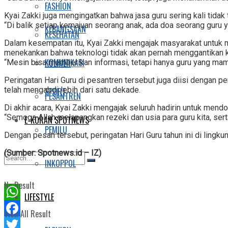
FASHION
Kyai Zakki juga mengingatkan bahwa jasa guru sering kali tida
“Di balik setiap kemajuan seorang anak, ada doa seorang guru y
KEBANGSAAN
KESEHATAN
Dalam kesempatan itu, Kyai Zakki mengajak masyarakat untuk m
menekankan bahwa teknologi tidak akan pernah menggantikan ke
KOMUNIKASI
KULINER
“Mesin bisa memberikan informasi, tetapi hanya guru yang mam
Peringatan Hari Guru di pesantren tersebut juga diisi dengan
telah mengabdi lebih dari satu dekade.
SPORT
PESANTREN
Di akhir acara, Kyai Zakki mengajak seluruh hadirin untuk mend
“Semoga Allah melapangkan rezeki dan usia para guru kita, ser
E-KORAN SPOTNEWS
PEMILU
Dengan pesan tersebut, peringatan Hari Guru tahun ini di lingk
(Sumber: Spotnews.id – IZ)
INKOPPOL
No Result
LIFESTYLE
WhatsApp
View All Result
Facebook