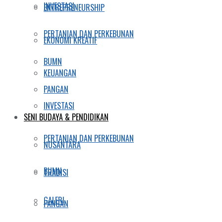
INVESTASI
ENTREPRENEURSHIP
PERTANIAN DAN PERKEBUNAN
EKONOMI KREATIF
BUMN
KEUANGAN
PANGAN
INVESTASI
SENI BUDAYA & PENDIDIKAN
PERTANIAN DAN PERKEBUNAN
NUSANTARA
BUMN
TRADISI
GALERI
PANGAN