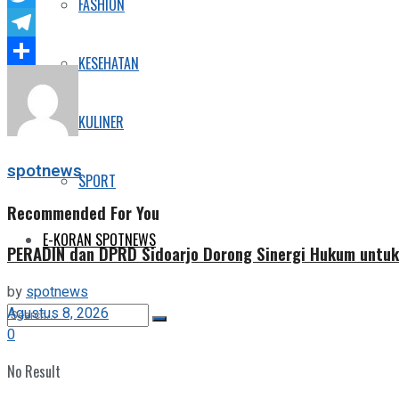
FASHION
Twitter
Telegram
KESEHATAN
Share
KULINER
spotnews
SPORT
Recommended For You
E-KORAN SPOTNEWS
PERADIN dan DPRD Sidoarjo Dorong Sinergi Hukum untuk
by
spotnews
Agustus 8, 2026
0
No Result