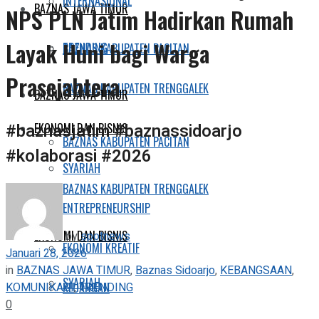
INTERNASIONAL
BAZNAS JAWA TIMUR
NPS PLN Jatim Hadirkan Rumah
Layak Huni bagi Warga
TRENDING
BAZNAS KABUPATEN PACITAN
Prasejahtera
BAZNAS KABUPATEN TRENGGALEK
BAZNAS JAWA TIMUR
#baznasjatim #baznassidoarjo
EKONOMI DAN BISNIS
BAZNAS KABUPATEN PACITAN
#kolaborasi #2026
SYARIAH
BAZNAS KABUPATEN TRENGGALEK
ENTREPRENEURSHIP
EKONOMI DAN BISNIS
by
spotnews
EKONOMI KREATIF
Januari 28, 2026
in
BAZNAS JAWA TIMUR
,
Baznas Sidoarjo
,
KEBANGSAAN
,
SYARIAH
KOMUNIKASI
,
TRENDING
KEUANGAN
0