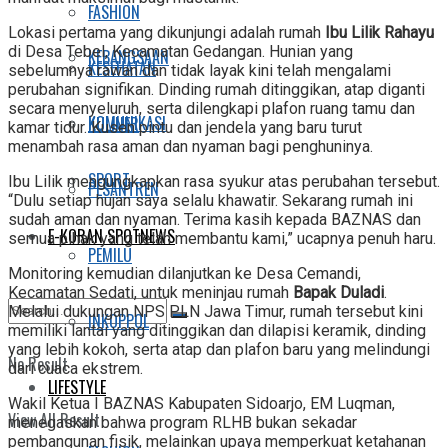
FASHION
Lokasi pertama yang dikunjungi adalah rumah
Ibu Lilik Rahayu
di Desa Tebel, Kecamatan Gedangan. Hunian yang
KEBANGSAAN
KESEHATAN
sebelumnya rawan dan tidak layak kini telah mengalami
perubahan signifikan. Dinding rumah ditinggikan, atap diganti
secara menyeluruh, serta dilengkapi plafon ruang tamu dan
KOMUNIKASI
KULINER
kamar tidur. Kusen pintu dan jendela yang baru turut
menambah rasa aman dan nyaman bagi penghuninya.
SPORT
Ibu Lilik mengungkapkan rasa syukur atas perubahan tersebut.
PESANTREN
“Dulu setiap hujan saya selalu khawatir. Sekarang rumah ini
sudah aman dan nyaman. Terima kasih kepada BAZNAS dan
E-KORAN SPOTNEWS
semua pihak yang telah membantu kami,” ucapnya penuh haru.
PEMILU
Monitoring kemudian dilanjutkan ke Desa Cemandi,
Kecamatan Sedati, untuk meninjau rumah
Bapak Duladi
.
Melalui dukungan NPS PLN Jawa Timur, rumah tersebut kini
INKOPPOL
memiliki lantai yang ditinggikan dan dilapisi keramik, dinding
yang lebih kokoh, serta atap dan plafon baru yang melindungi
No Result
dari cuaca ekstrem.
LIFESTYLE
Wakil Ketua I BAZNAS Kabupaten Sidoarjo, EM Luqman,
View All Result
menegaskan bahwa program RLHB bukan sekadar
pembangunan fisik, melainkan upaya memperkuat ketahanan