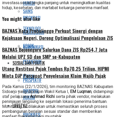
HUKUM
investasi sosial jangka panjang untuk meningkatkan kualitas
hidup, kesehatan, dan martabat keluarga penerima manfaat.
SAINS
BIROKRASI
You might also like
TEKNOLOGI
BAZNAS Kota Probolinggo Perkuat Sinergi dengan
KEBANGSAAN
Kejaksaan Negeri, Dorong Optimalisasi Pengelolaan ZIS
SOSOK
KOMUNIKASI
BAZNAS Bojonegoro Salurkan Dana ZIS Rp254,7 Juta
Melalui UPZ SD dan SMP se-Kabupaten
PESANTREN
SOSIAL DAN POLITIK
Utang Restitusi Pajak Tembus Rp70,25 Triliun, HIPMI
Minta DJP Percepat Penyelesaian Klaim Wajib Pajak
PEMILU
PRESPEKTIF
Pada Kamis (22/1/2026), tim monitoring BAZNAS Kabupaten
INKOPPOL
Sidoarjo yang dipimpin Wakil Ketua I,
EM Luqman
, didampingi
staf pelaksana
Achmad Richi
serta pihak vendor, melakukan
HUKUM
peninjauan langsung ke sejumlah lokasi penerima bantuan.
LIFESTYLE
Monitoring ini dilakukan untuk memastikan seluruh proses
pembangunan berjalan sesuai standar dan memberikan
BIROKRASI
manfaat maksimal bagi mustahik.