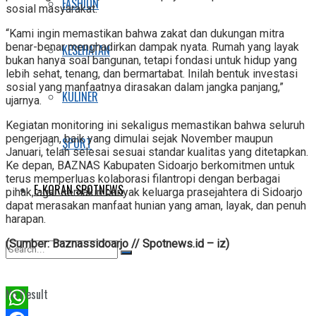
FASHION
sosial masyarakat.
“Kami ingin memastikan bahwa zakat dan dukungan mitra
benar-benar menghadirkan dampak nyata. Rumah yang layak
KESEHATAN
bukan hanya soal bangunan, tetapi fondasi untuk hidup yang
lebih sehat, tenang, dan bermartabat. Inilah bentuk investasi
sosial yang manfaatnya dirasakan dalam jangka panjang,”
KULINER
ujarnya.
Kegiatan monitoring ini sekaligus memastikan bahwa seluruh
pengerjaan, baik yang dimulai sejak November maupun
SPORT
Januari, telah selesai sesuai standar kualitas yang ditetapkan.
Ke depan, BAZNAS Kabupaten Sidoarjo berkomitmen untuk
terus memperluas kolaborasi filantropi dengan berbagai
E-KORAN SPOTNEWS
pihak, agar semakin banyak keluarga prasejahtera di Sidoarjo
dapat merasakan manfaat hunian yang aman, layak, dan penuh
harapan.
(Sumber: Baznassidoarjo // Spotnews.id – iz)
No Result