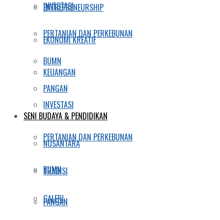
INVESTASI
ENTREPRENEURSHIP
PERTANIAN DAN PERKEBUNAN
EKONOMI KREATIF
BUMN
KEUANGAN
PANGAN
INVESTASI
SENI BUDAYA & PENDIDIKAN
PERTANIAN DAN PERKEBUNAN
NUSANTARA
BUMN
TRADISI
GALERI
PANGAN