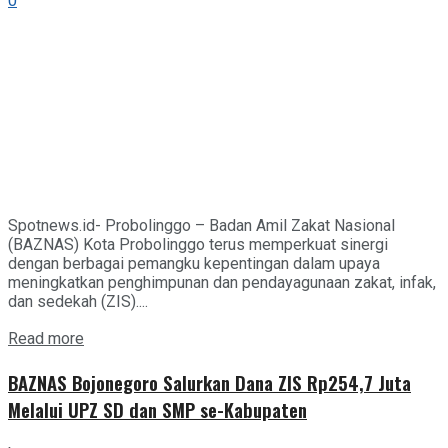
0
Spotnews.id- Probolinggo – Badan Amil Zakat Nasional
(BAZNAS) Kota Probolinggo terus memperkuat sinergi
dengan berbagai pemangku kepentingan dalam upaya
meningkatkan penghimpunan dan pendayagunaan zakat, infak,
dan sedekah (ZIS)....
Details
Read more
BAZNAS Bojonegoro Salurkan Dana ZIS Rp254,7 Juta
Melalui UPZ SD dan SMP se-Kabupaten