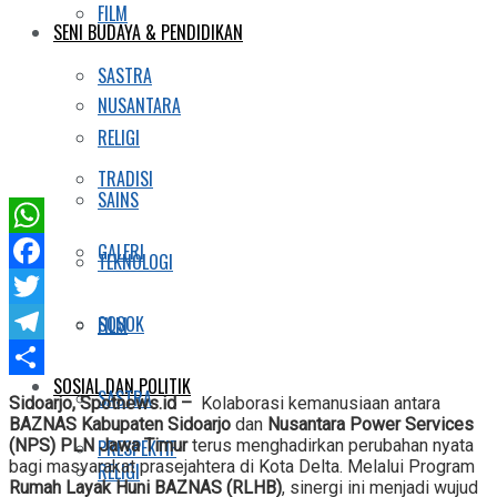
FILM
SENI BUDAYA & PENDIDIKAN
SASTRA
NUSANTARA
RELIGI
TRADISI
SAINS
WhatsApp
GALERI
TEKNOLOGI
Facebook
Twitter
SOSOK
FILM
Telegram
SOSIAL DAN POLITIK
Share
SASTRA
Sidoarjo, Spotnews.id –
Kolaborasi kemanusiaan antara
BAZNAS Kabupaten Sidoarjo
dan
Nusantara Power Services
PRESPEKTIF
(NPS) PLN Jawa Timur
terus menghadirkan perubahan nyata
bagi masyarakat prasejahtera di Kota Delta. Melalui Program
RELIGI
Rumah Layak Huni BAZNAS (RLHB)
, sinergi ini menjadi wujud