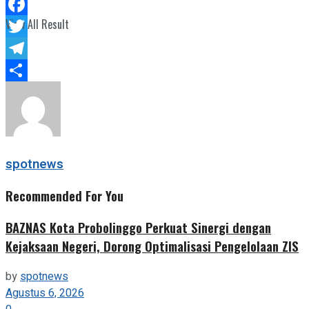
WhatsApp
View All Result
Facebook
Twitter
Telegram
Share
spotnews
Recommended For You
BAZNAS Kota Probolinggo Perkuat Sinergi dengan
Kejaksaan Negeri, Dorong Optimalisasi Pengelolaan ZIS
by
spotnews
Agustus 6, 2026