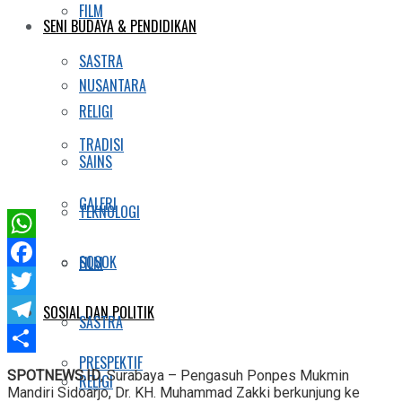
FILM
SENI BUDAYA & PENDIDIKAN
SASTRA
NUSANTARA
RELIGI
TRADISI
SAINS
GALERI
TEKNOLOGI
WhatsApp
SOSOK
FILM
Facebook
Twitter
SOSIAL DAN POLITIK
SASTRA
Telegram
PRESPEKTIF
Share
SPOTNEWS.ID
, Surabaya – Pengasuh Ponpes Mukmin
RELIGI
Mandiri Sidoarjo, Dr. KH. Muhammad Zakki berkunjung ke