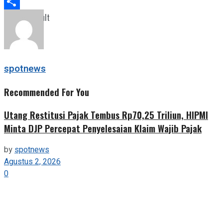
Telegram
Share
View All Result
spotnews
Recommended For You
Utang Restitusi Pajak Tembus Rp70,25 Triliun, HIPMI
Minta DJP Percepat Penyelesaian Klaim Wajib Pajak
by
spotnews
Agustus 2, 2026
0