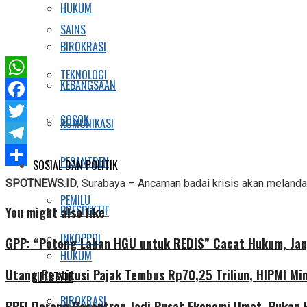
HUKUM
SAINS
BIROKRASI
TEKNOLOGI
KEBANGSAAN
WhatsApp
Facebook
SOSOK
KOMUNIKASI
Twitter
Telegram
PESANTREN
SOSIAL DAN POLITIK
Share
SPOTNEWS.ID
, Surabaya – Ancaman badai krisis akan melanda
PEMILU
PRESPEKTIF
You might also like
INKOPPOL
GPP: “Potong Lahan HGU untuk REDIS” Cacat Hukum, Jan
HUKUM
Utang Restitusi Pajak Tembus Rp70,25 Triliun, HIPMI Mi
LIFESTYLE
BIROKRASI
PPEI Dorong Pesantren Jadi Pusat Ekonomi Umat, Bukan