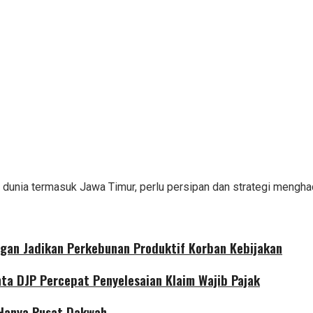
 dunia termasuk Jawa Timur, perlu persipan dan strategi mengh
gan Jadikan Perkebunan Produktif Korban Kebijakan
nta DJP Percepat Penyelesaian Klaim Wajib Pajak
 Hanya Pusat Dakwah