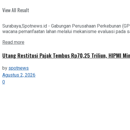
View All Result
Surabaya,Spotnews.id - Gabungan Perusahaan Perkebunan (GPP
wacana pemanfaatan lahan melalui mekanisme evaluasi pada saa
Details
Read more
Utang Restitusi Pajak Tembus Rp70,25 Triliun, HIPMI Mi
by
spotnews
Agustus 2, 2026
0