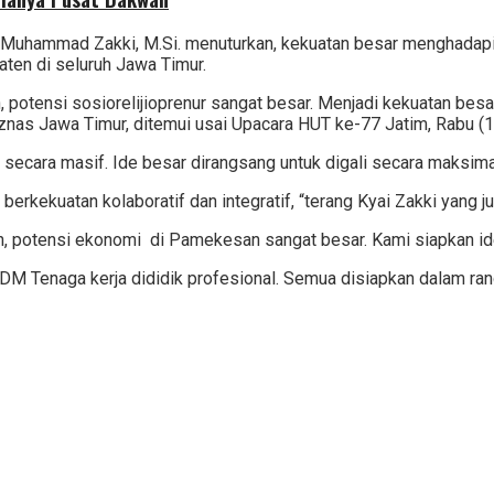
uhammad Zakki, M.Si. menuturkan, kekuatan besar menghadapi k
aten di seluruh Jawa Timur.
n, potensi sosiorelijioprenur sangat besar. Menjadi kekuatan b
 Baznas Jawa Timur, ditemui usai Upacara HUT ke-77 Jatim, Rabu (
an secara masif. Ide besar dirangsang untuk digali secara maksima
n berkekuatan kolaboratif dan integratif, “terang Kyai Zakki yan
, potensi ekonomi di Pamekesan sangat besar. Kami siapkan i
DM Tenaga kerja dididik profesional. Semua disiapkan dalam ra