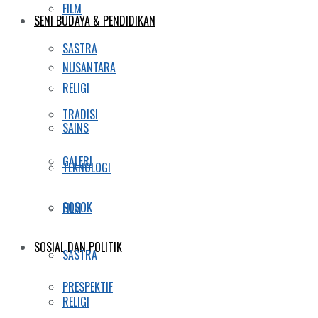
FILM
SENI BUDAYA & PENDIDIKAN
SASTRA
NUSANTARA
RELIGI
TRADISI
SAINS
GALERI
TEKNOLOGI
SOSOK
FILM
SOSIAL DAN POLITIK
SASTRA
PRESPEKTIF
RELIGI