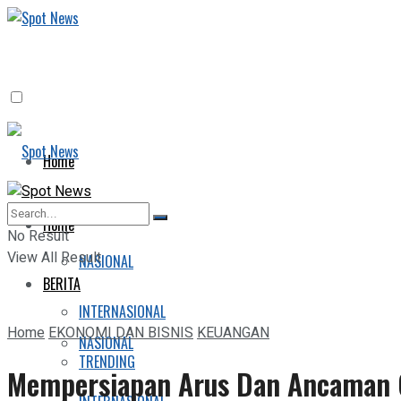
Home
BERITA
Home
No Result
View All Result
NASIONAL
BERITA
INTERNASIONAL
Home
EKONOMI DAN BISNIS
KEUANGAN
NASIONAL
TRENDING
Mempersiapan Arus Dan Ancaman G