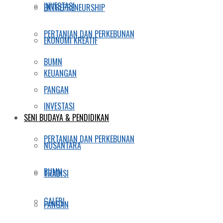
INVESTASI
ENTREPRENEURSHIP
PERTANIAN DAN PERKEBUNAN
EKONOMI KREATIF
BUMN
KEUANGAN
PANGAN
INVESTASI
SENI BUDAYA & PENDIDIKAN
PERTANIAN DAN PERKEBUNAN
NUSANTARA
BUMN
TRADISI
GALERI
PANGAN