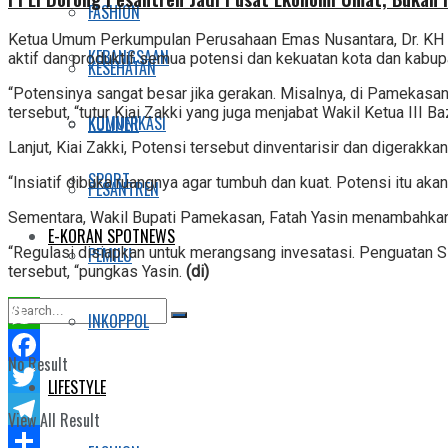
FASHION
Ketua Umum Perkumpulan Perusahaan Emas Nusantara, Dr. KH M
KEBANGSAAN
aktif dan produktif semua potensi dan kekuatan kota dan kabup
KESEHATAN
“Potensinya sangat besar jika gerakan. Misalnya, di Pamekasa
tersebut, “tutur Kiai Zakki yang juga menjabat Wakil Ketua III
KOMUNIKASI
KULINER
Lanjut, Kiai Zakki, Potensi tersebut dinventarisir dan digerakk
SPORT
“Insiatif dibuka ruangnya agar tumbuh dan kuat. Potensi itu aka
PESANTREN
Sementara, Wakil Bupati Pamekasan, Fatah Yasin menambahkan
E-KORAN SPOTNEWS
PEMILU
“Regulasi disiapkan untuk merangsang invesatasi. Penguatan S
tersebut, “pungkas Yasin.
(di)
INKOPPOL
WhatsApp
No Result
Facebook
LIFESTYLE
Twitter
View All Result
Telegram