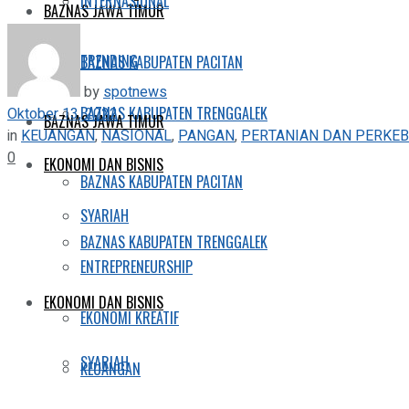
INTERNASIONAL
BAZNAS JAWA TIMUR
TRENDING
BAZNAS KABUPATEN PACITAN
by
spotnews
BAZNAS KABUPATEN TRENGGALEK
Oktober 13, 2022
BAZNAS JAWA TIMUR
in
KEUANGAN
,
NASIONAL
,
PANGAN
,
PERTANIAN DAN PERKE
0
EKONOMI DAN BISNIS
BAZNAS KABUPATEN PACITAN
SYARIAH
BAZNAS KABUPATEN TRENGGALEK
ENTREPRENEURSHIP
EKONOMI DAN BISNIS
EKONOMI KREATIF
SYARIAH
KEUANGAN