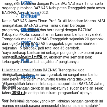
FASHION
Trenggalek bersama dengan Ketua BAZNAS jawa Timur serta
segenap pimpinan BAZNAS Kabupaten Trenggalek pada acara
BAZNAS Award Tahun 2023.
KEBANGSAAN
KESEHATAN
Ketua BAZNAS Jawa Timur, Prof. Dr. Ali Maschan Moesa, M,Si
mengatakan, BAZNAS Jawa Timur dalam berbagai
KOMUNIKASI
KULINER
programnya beriringan dan bersinergi dengan BAZNAS
Kabupaten/Kota, seperti hari ini kami membantu masyarakat
Trenggalek melalui BAZNAS Trenggalek sejumlah 20 gerobak,
SPORT
dan juga ternyata BANZAS trenggalek juga menambahkan
PESANTREN
sejumlah 15 gerobak, jadi total ada 35 gerobak.
“saya berharap bantuan ini sebagai pengungkit ekonomi para
E-KORAN SPOTNEWS
mustahik penerima bantuan, ekonominya semakin baik
PEMILU
keluarganya bertambah sejahtera” pungkasnya.
H. Mahsun Ismail, Ketua BAZNAS Trenggalek juga
menguatkan bahwa bantuan gerobak ini sangat membantu
INKOPPOL
para penerima dalam menunjang usaha yang dilakukan,
“Alhamdulillah tahun ini kita dapat support dari BAZNAS Jatim,
No Result
program bantuan gerobak ini sebetulnya sudah berjalan sejak
LIFESTYLE
tahun 2018 dan setiap tahun kami programkan” ujarnya.
View All Result
“dari hasil kaji dampak yang kami lakukan bantuan gerobak ini
mampu menjadi sarana pengungkit ekonomi para mustahik”