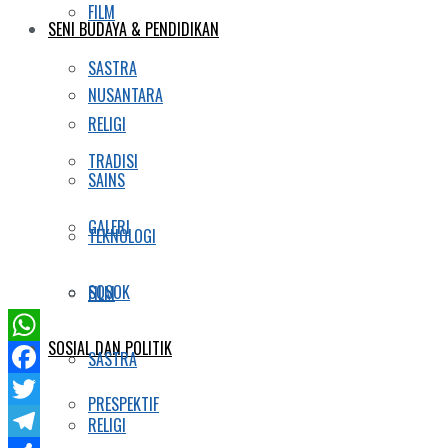
FILM
SENI BUDAYA & PENDIDIKAN
SASTRA
NUSANTARA
RELIGI
TRADISI
SAINS
GALERI
TEKNOLOGI
SOSOK
FILM
SOSIAL DAN POLITIK
WhatsApp
SASTRA
Facebook
PRESPEKTIF
Twitter
RELIGI