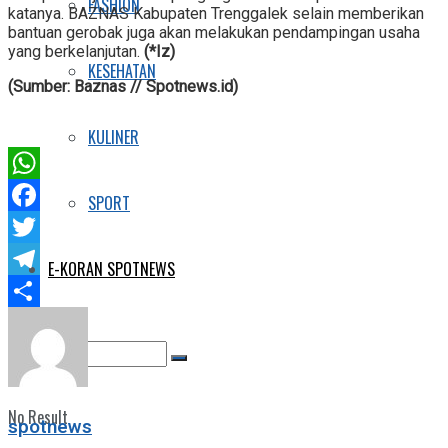
FASHION
katanya. BAZNAS Kabupaten Trenggalek selain memberikan
bantuan gerobak juga akan melakukan pendampingan usaha
yang berkelanjutan.
(*Iz)
KESEHATAN
(Sumber: Baznas // Spotnews.id)
KULINER
WhatsApp
SPORT
Facebook
Twitter
E-KORAN SPOTNEWS
Telegram
Share
No Result
spotnews