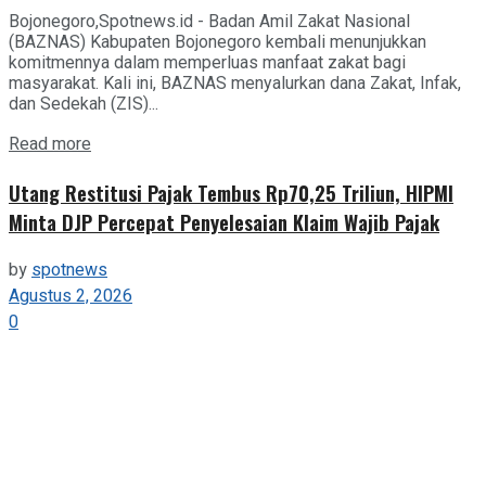
Bojonegoro,Spotnews.id - Badan Amil Zakat Nasional
(BAZNAS) Kabupaten Bojonegoro kembali menunjukkan
komitmennya dalam memperluas manfaat zakat bagi
masyarakat. Kali ini, BAZNAS menyalurkan dana Zakat, Infak,
dan Sedekah (ZIS)...
Details
Read more
Utang Restitusi Pajak Tembus Rp70,25 Triliun, HIPMI
Minta DJP Percepat Penyelesaian Klaim Wajib Pajak
by
spotnews
Agustus 2, 2026
0