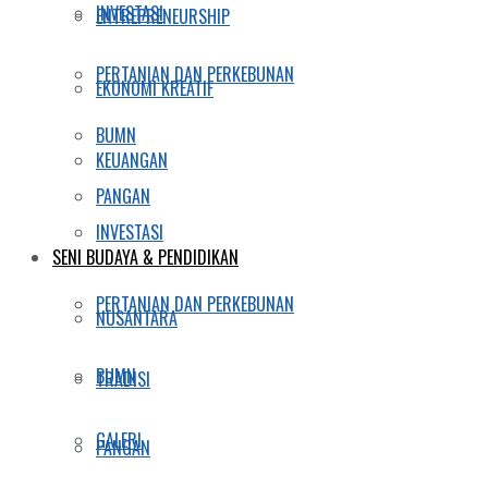
INVESTASI
ENTREPRENEURSHIP
PERTANIAN DAN PERKEBUNAN
EKONOMI KREATIF
BUMN
KEUANGAN
PANGAN
INVESTASI
SENI BUDAYA & PENDIDIKAN
PERTANIAN DAN PERKEBUNAN
NUSANTARA
BUMN
TRADISI
GALERI
PANGAN