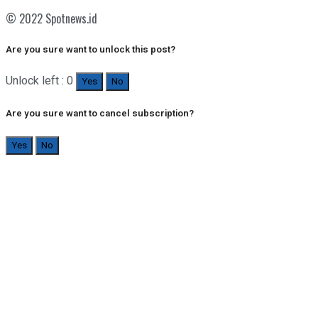
© 2022 Spotnews.id
Are you sure want to unlock this post?
Unlock left : 0
Yes
No
Are you sure want to cancel subscription?
Yes
No