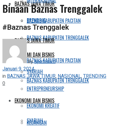
INTERNASIONAL
BAZNAS JAWA TIMUR
Binaan Baznas Trenggalek
TRENDING
BAZNAS KABUPATEN PACITAN
#Baznas Trenggalek
BAZNAS KABUPATEN TRENGGALEK
BAZNAS JAWA TIMUR
EKONOMI DAN BISNIS
BAZNAS KABUPATEN PACITAN
by
spotnews
Januari 9, 2024
SYARIAH
in
BAZNAS JAWA TIMUR
,
NASIONAL
,
TRENDING
BAZNAS KABUPATEN TRENGGALEK
0
ENTREPRENEURSHIP
EKONOMI DAN BISNIS
EKONOMI KREATIF
SYARIAH
KEUANGAN