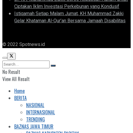
Ciptakan Iklim Investasi Perkebunan yang Kondusif
Istiqamah Setiap Malam Jumat, KH Muhammad Zakki
Gelar Khataman Al-Qur’an Bersama Jamaah Disabilitas
© 2022 Spotnews.id
No Result
View All Result
Home
BERITA
NASIONAL
INTERNASIONAL
TRENDING
BAZNAS JAWA TIMUR