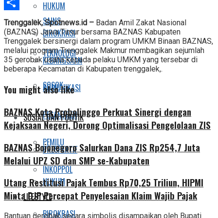
Telegram
HUKUM
Share
SAINS
Trenggalek, Spotnews.id –
Badan Amil Zakat Nasional
BIROKRASI
(BAZNAS) Jawa Timur bersama BAZNAS Kabupaten
Trenggalek bersinergi dalam program UMKM Binaan BAZNAS,
melalui program Trenggalek Makmur membagikan sejumlah
TEKNOLOGI
KEBANGSAAN
35 gerobak usaha kepada pelaku UMKM yang tersebar di
beberapa Kecamatan di Kabupaten trenggalek,.
SOSOK
KOMUNIKASI
You might also like
BAZNAS Kota Probolinggo Perkuat Sinergi dengan
PESANTREN
SOSIAL DAN POLITIK
Kejaksaan Negeri, Dorong Optimalisasi Pengelolaan ZIS
PEMILU
BAZNAS Bojonegoro Salurkan Dana ZIS Rp254,7 Juta
PRESPEKTIF
Melalui UPZ SD dan SMP se-Kabupaten
INKOPPOL
HUKUM
Utang Restitusi Pajak Tembus Rp70,25 Triliun, HIPMI
Minta DJP Percepat Penyelesaian Klaim Wajib Pajak
LIFESTYLE
BIROKRASI
Bantuan gerobak secara simbolis disampaikan oleh Bupati