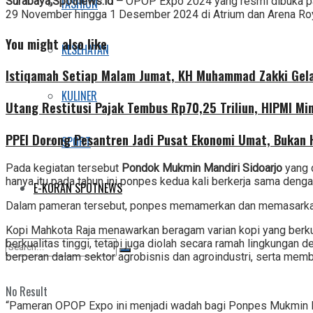
Surabaya,Spotnews.id –
OPOP Expo 2024 yang resmi dibuka pa
FASHION
29 November hingga 1 Desember 2024 di Atrium dan Arena Roy
You might also like
KESEHATAN
Istiqamah Setiap Malam Jumat, KH Muhammad Zakki Gela
KULINER
Utang Restitusi Pajak Tembus Rp70,25 Triliun, HIPMI Mi
PPEI Dorong Pesantren Jadi Pusat Ekonomi Umat, Bukan
SPORT
Pada kegiatan tersebut
Pondok Mukmin Mandiri Sidoarjo
yang 
hanya itu pada tahun ini ponpes kedua kali berkerja sama denga
E-KORAN SPOTNEWS
Dalam pameran tersebut, ponpes memamerkan dan memasarkan be
Kopi Mahkota Raja menawarkan beragam varian kopi yang berkual
berkualitas tinggi, tetapi juga diolah secara ramah lingkung
berperan dalam sektor agrobisnis dan agroindustri, serta memb
No Result
“Pameran OPOP Expo ini menjadi wadah bagi Ponpes Mukmin Ma