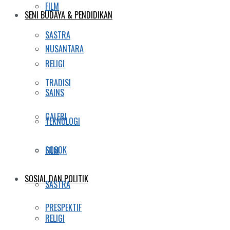
FILM
SENI BUDAYA & PENDIDIKAN
SASTRA
NUSANTARA
RELIGI
TRADISI
SAINS
GALERI
TEKNOLOGI
SOSOK
FILM
SOSIAL DAN POLITIK
SASTRA
PRESPEKTIF
RELIGI