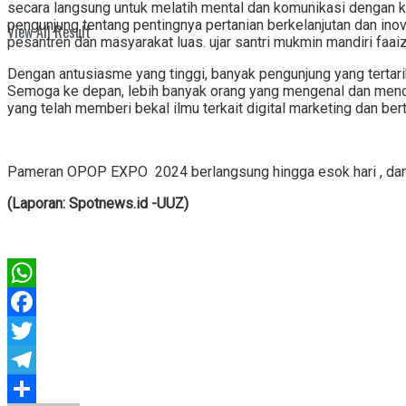
secara langsung untuk melatih mental dan komunikasi dengan 
pengunjung tentang pentingnya pertanian berkelanjutan dan inov
View All Result
pesantren dan masyarakat luas. ujar santri mukmin mandiri faai
Dengan antusiasme yang tinggi, banyak pengunjung yang tertar
Semoga ke depan, lebih banyak orang yang mengenal dan menci
yang telah memberi bekal ilmu terkait digital marketing dan bert
Pameran OPOP EXPO 2024 berlangsung hingga esok hari , dan 
(Laporan: Spotnews.id -UUZ)
WhatsApp
Facebook
Twitter
Telegram