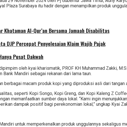
da 29 November 2024 oleh Pj Gubernur Jawa Timur, Adhy Karyo
al Plaza Surabaya itu hadir dengan menampilkan produk unggul
r Khataman Al-Qur’an Bersama Jamaah Disabilitas
nta DJP Percepat Penyelesaian Klaim Wajib Pajak
 Hanya Pusat Dakwah
dipimpim oleh kyai kharismatik, PROF KH Muhammad Zakki, M.Si
n Bank Mandiri sebagai rekanan dari lama taun.
rbagai macam produk kopi yang diproduksi asli dari tangan an
itas, seperti Kopi Songo, Kopi Greng, dan Kopi Kaleng Z Coffee
an dengan memanfaatkan sumber daya lokal. “Kami ingin menunjuk
erikan dampak positif bagi perekonomian lokal,” ungkap Kyai Zak
ndiri untuk memperkenalkan produk unggulannya sekaligus meng