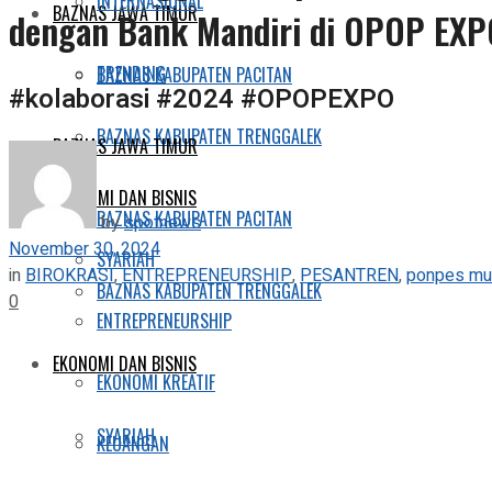
INTERNASIONAL
BAZNAS JAWA TIMUR
dengan Bank Mandiri di OPOP EXP
TRENDING
BAZNAS KABUPATEN PACITAN
#kolaborasi #2024 #OPOPEXPO
BAZNAS KABUPATEN TRENGGALEK
BAZNAS JAWA TIMUR
EKONOMI DAN BISNIS
BAZNAS KABUPATEN PACITAN
by
spotnews
November 30, 2024
SYARIAH
in
BIROKRASI
,
ENTREPRENEURSHIP
,
PESANTREN
,
ponpes muk
BAZNAS KABUPATEN TRENGGALEK
0
ENTREPRENEURSHIP
EKONOMI DAN BISNIS
EKONOMI KREATIF
SYARIAH
KEUANGAN