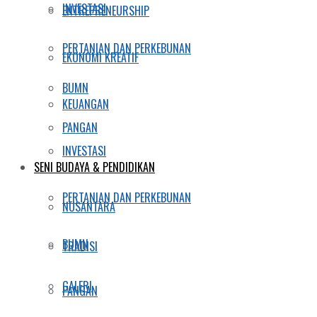
INVESTASI
ENTREPRENEURSHIP
PERTANIAN DAN PERKEBUNAN
EKONOMI KREATIF
BUMN
KEUANGAN
PANGAN
INVESTASI
SENI BUDAYA & PENDIDIKAN
PERTANIAN DAN PERKEBUNAN
NUSANTARA
BUMN
TRADISI
GALERI
PANGAN