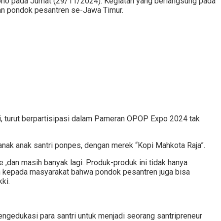
no pada Jumat (29/11/2024). Kegiatan yang berlangsung pada
an pondok pesantren se-Jawa Timur.
, turut berpartisipasi dalam Pameran OPOP Expo 2024 tak
ak anak santri ponpes, dengan merek “Kopi Mahkota Raja”.
 ,dan masih banyak lagi. Produk-produk ini tidak hanya
kan kepada masyarakat bahwa pondok pesantren juga bisa
ki.
edukasi para santri untuk menjadi seorang santripreneur