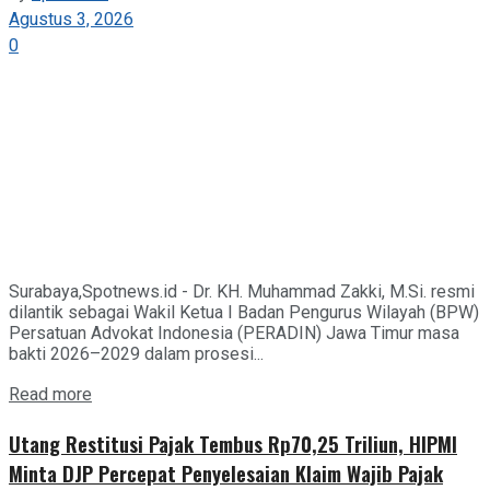
Agustus 3, 2026
0
Surabaya,Spotnews.id - Dr. KH. Muhammad Zakki, M.Si. resmi
dilantik sebagai Wakil Ketua I Badan Pengurus Wilayah (BPW)
Persatuan Advokat Indonesia (PERADIN) Jawa Timur masa
bakti 2026–2029 dalam prosesi...
Details
Read more
Utang Restitusi Pajak Tembus Rp70,25 Triliun, HIPMI
Minta DJP Percepat Penyelesaian Klaim Wajib Pajak