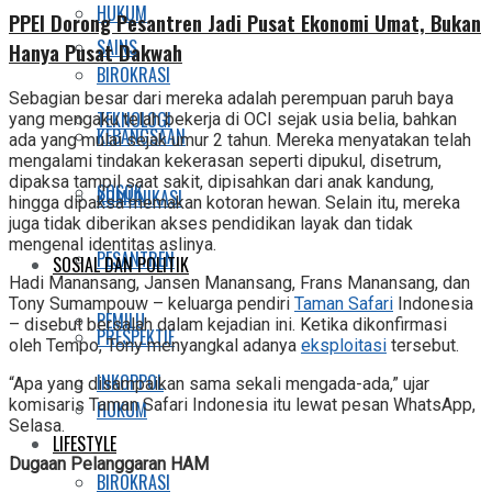
HUKUM
PPEI Dorong Pesantren Jadi Pusat Ekonomi Umat, Bukan
SAINS
Hanya Pusat Dakwah
BIROKRASI
Sebagian besar dari mereka adalah perempuan paruh baya
TEKNOLOGI
yang mengaku telah bekerja di OCI sejak usia belia, bahkan
KEBANGSAAN
ada yang mulai sejak umur 2 tahun. Mereka menyatakan telah
mengalami tindakan kekerasan seperti dipukul, disetrum,
dipaksa tampil saat sakit, dipisahkan dari anak kandung,
SOSOK
KOMUNIKASI
hingga dipaksa memakan kotoran hewan. Selain itu, mereka
juga tidak diberikan akses pendidikan layak dan tidak
mengenal identitas aslinya.
PESANTREN
SOSIAL DAN POLITIK
Hadi Manansang, Jansen Manansang, Frans Manansang, dan
Tony Sumampouw – keluarga pendiri
Taman Safari
Indonesia
PEMILU
– disebut bersalah dalam kejadian ini. Ketika dikonfirmasi
PRESPEKTIF
oleh Tempo, Tony menyangkal adanya
eksploitasi
tersebut.
INKOPPOL
“Apa yang disampaikan sama sekali mengada-ada,” ujar
komisaris Taman Safari Indonesia itu lewat pesan WhatsApp,
HUKUM
Selasa.
LIFESTYLE
Dugaan Pelanggaran HAM
BIROKRASI