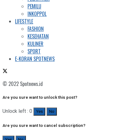
PEMILU
INKOPPOL
LIFESTYLE
FASHION
KESEHATAN
KULINER
SPORT
E-KORAN SPOTNEWS
© 2022 Spotnews.id
Are you sure want to unlock this post?
Unlock left : 0
Yes
No
Are you sure want to cancel subscription?
Yes
No