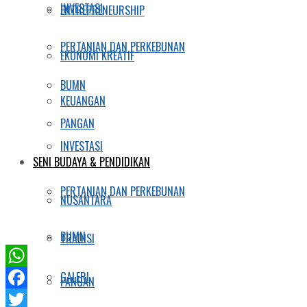
INVESTASI
ENTREPRENEURSHIP
PERTANIAN DAN PERKEBUNAN
EKONOMI KREATIF
BUMN
KEUANGAN
PANGAN
INVESTASI
SENI BUDAYA & PENDIDIKAN
PERTANIAN DAN PERKEBUNAN
NUSANTARA
BUMN
TRADISI
GALERI
WhatsApp
PANGAN
Facebook