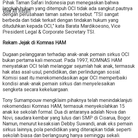
Pihak Taman Safari Indonesia pun menegaskan bahwa
langkah hukum yang ditempuh OCI tidak ada sangkut pautnya
View All Result
dengan perusahaan taman satwa tersebut. “TSI sangat
berbeda dan tidak terkait dengan tindakan hukum yang
dituduhkan kepada OCI,” kata Barata Mardikoesno, Vice
President Legal & Corporate Secretary TSI.
Rekam Jejak di Komnas HAM
Dugaan pelanggaran terhadap anak-anak pemain sirkus OCI
bukan pertama kali mencuat. Pada 1997, KOMNAS HAM
menyatakan OCI telah melanggar sejumlah hak anak, termasuk
hak atas asal-usul, pendidikan, dan perlindungan sosial.
Komisi saat itu merekomendasikan agar OCI memperbaiki
kondisi anak-anak pemain sirkus dan menyelesaikan
sengketa secara kekeluargaan.
Tony Sumampouw mengklaim pihaknya telah menindaklanjuti
rekomendasi Komnas HAM, termasuk menyekolahkan 15
anak ke sekolah formal. Dua di antaranya adalah Nova dan
Novi, saudara kembar yang lulus dari SMP di Cisarua, Bogor.
Namun, menurut kesaksian Debby Suwandi, anak eks pemain
sirkus lainnya, pola pendidikan yang diterapkan tidak seperti
sekolah biasa dan berlangsung hanya seminggu sekali.