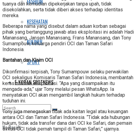
FASHION
tuanya dan kemudian dipekerjakan tanpa upah, tidak
disekolahkan, serta tidak diberi akses terhadap identitas
mereka.
KESEHATAN
Beberapa nama yang disebut dalam aduan korban sebagai
pihak yang bertanggung jawab atas eksploitasi ini adalah Hadi
Manansang, Jansen Manansang, Frans Manansang, dan Tony
KULINER
Sumampouw, keluarga pendiri OCI dan Taman Safari
Indonesia.
Bantahan dan Klaim OCI
SPORT
Dikonfirmasi terpisah, Tony Sumampouw selaku perwakilan
OCI sekaligus Komisaris Taman Safari Indonesia, membantah
E-KORAN SPOTNEWS
keras tuduhan eksploitasi. “Apa yang disampaikan itu
mengada-ada,” ujar Tony melalui pesan WhatsApp. Ia
menyatakan OCI akan mengambil langkah hukum terhadap
tuduhan ini.
Tony juga menegaskan tidak ada kaitan legal atau keuangan
antara OCI dan Taman Safari Indonesia. “Tidak ada hubungan
hukum, tidak ada transfer dana dari OCI ke Safari, dan pemain
No Result
sirkus OCI tidak pernah tampil di Taman Safari,” ujarnya.