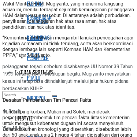
FASHION
Wakil Menteri HAM, Mugiyanto, yang menerima langsung
aduan ini, menilai terdapat sejumlah kemungkinan pelanggaran
HAM dalam kasus tersebut. Di antaranya adalah perbudakan,
KEBANGSAAN
KESEHATAN
penyiksaan, pelanggaran hak atas rasa aman, hak atas
pendidikan, dan hak atas identitas.
KOMUNIKASI
KULINER
“Kementerian HAM akan mengambil langkah pencegahan agar
kejadian semacam ini tidak terulang, serta akan berkoordinasi
dengan lembaga lain seperti Komnas HAM dan Kementerian
SPORT
PPPA,” ujar Mugiyanto.
PESANTREN
pelanggaran terjadi sebelum disahkannya UU Nomor 39 Tahun
E-KORAN SPOTNEWS
1999 tentang HAM. Meskipun begitu, Mugiyanto menyatakan
PEMILU
kasus ini tetap bisa ditindaklanjuti melalui jalur hukum pidana
berdasarkan KUHP.
INKOPPOL
Desakan Pembentukan Tim Pencari Fakta
No Result
Pendamping korban, Muhammad Soleh, mendesak
LIFESTYLE
pemerintah membentuk tim pencari fakta lintas kementerian
untuk mengusut kebenaran dugaan ini secara menyeluruh.
View All Result
Dalam dokumen kronologi yang diserahkan, disebutkan lebih
dari 60 anak-anak usia 2 hingga 4 tahun dipisahkan dari orang