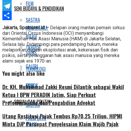
FILM
Twitter
SENI BUDAYA & PENDIDIKAN
Telegram
SASTRA
Share
NUSANTARA
Jakarta, Spotnews.id –
Delapan orang mantan pemain sirkus
dari Oriental Circus Indonesia (OCI) menyambangi
RELIGI
Kementerian Hak Asasi Manusia (HAM) di Jakarta Selatan,
Selasa lalu. Didampingi para pendamping hukum, mereka
TRADISI
melaporkan dugaan eksploitasi anak, kekerasan fisik dan
SAINS
psikis, serta pelanggaran hak asasi manusia yang mereka
alami sejak era 1970-an.
GALERI
TEKNOLOGI
You might also like
SOSOK
FILM
Dr. KH. Muhammad Zakki Resmi Dilantik sebagai Wakil
Ketua I BPW PERADIN Jatim, Siap Perkuat
SOSIAL DAN POLITIK
Profesionalisme dan Pengabdian Advokat
SASTRA
Utang Restitusi Pajak Tembus Rp70,25 Triliun, HIPMI
PRESPEKTIF
Minta DJP Percepat Penyelesaian Klaim Wajib Pajak
RELIGI