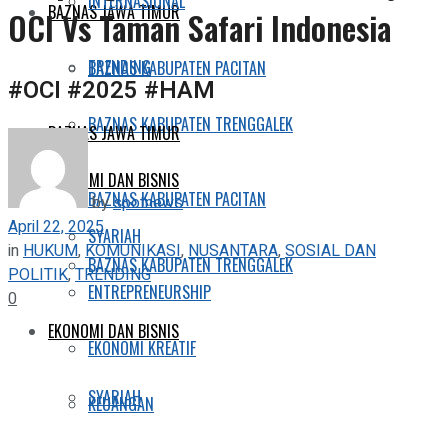
INTERNASIONAL
BAZNAS JAWA TIMUR
OCI Vs Taman Safari Indonesia
TRENDING
BAZNAS KABUPATEN PACITAN
#OCI #2025 #HAM
BAZNAS KABUPATEN TRENGGALEK
BAZNAS JAWA TIMUR
EKONOMI DAN BISNIS
BAZNAS KABUPATEN PACITAN
by
spotnews
April 22, 2025
SYARIAH
in
HUKUM
,
KOMUNIKASI
,
NUSANTARA
,
SOSIAL DAN
BAZNAS KABUPATEN TRENGGALEK
POLITIK
,
TRENDING
ENTREPRENEURSHIP
0
EKONOMI DAN BISNIS
EKONOMI KREATIF
SYARIAH
KEUANGAN