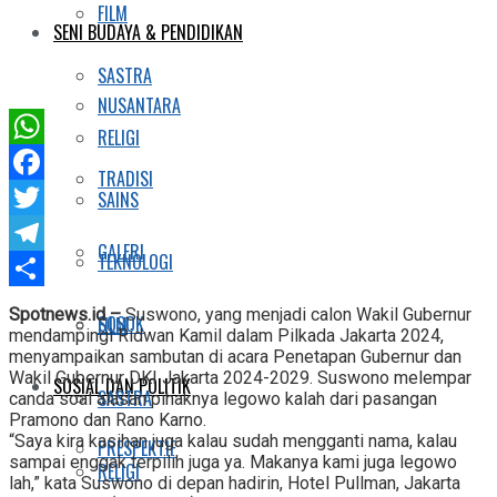
FILM
SENI BUDAYA & PENDIDIKAN
SASTRA
NUSANTARA
RELIGI
WhatsApp
TRADISI
Facebook
SAINS
Twitter
GALERI
TEKNOLOGI
Telegram
Share
Spotnews.id –
Suswono, yang menjadi calon Wakil Gubernur
SOSOK
FILM
mendampingi Ridwan Kamil dalam Pilkada Jakarta 2024,
menyampaikan sambutan di acara Penetapan Gubernur dan
Wakil Gubernur DKI Jakarta 2024-2029. Suswono melempar
SOSIAL DAN POLITIK
SASTRA
canda soal alasan pihaknya legowo kalah dari pasangan
Pramono dan Rano Karno.
“Saya kira kasihan juga kalau sudah mengganti nama, kalau
PRESPEKTIF
sampai enggak terpilih juga ya. Makanya kami juga legowo
RELIGI
lah,” kata Suswono di depan hadirin, Hotel Pullman, Jakarta