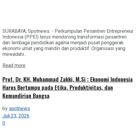
SURABAYA, Spotnews. - Perkumpulan Pesantren Entrepreneur
Indonesia (PPEI) terus mendorong transformasi pesantren
dari lembaga pendidikan agama menjadi pusat penggerak
ekonomi umat yang mandiri dan produktif. Organisasi yang
mewadahi...
Details
Read more
Prof. Dr. KH. Muhammad Zakki, M.Si : Ekonomi Indonesia
Harus Bertumpu pada Etika, Produktivitas, dan
Kemandirian Bangsa
by
spotnews
Juli 23, 2026
0