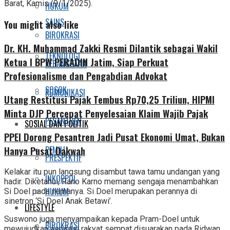
Barat, Kamis (9/1/2025).
HUKUM
SAINS
You might also like
BIROKRASI
Dr. KH. Muhammad Zakki Resmi Dilantik sebagai Wakil
TEKNOLOGI
Ketua I BPW PERADIN Jatim, Siap Perkuat
KEBANGSAAN
Profesionalisme dan Pengabdian Advokat
SOSOK
KOMUNIKASI
Utang Restitusi Pajak Tembus Rp70,25 Triliun, HIPMI
Minta DJP Percepat Penyelesaian Klaim Wajib Pajak
PESANTREN
SOSIAL DAN POLITIK
PPEI Dorong Pesantren Jadi Pusat Ekonomi Umat, Bukan
Hanya Pusat Dakwah
PEMILU
PRESPEKTIF
Kelakar itu pun langsung disambut tawa tamu undangan yang
INKOPPOL
hadir. Diketahui, Rano Karno memang sengaja menambahkan
HUKUM
Si Doel pada namanya. Si Doel merupakan perannya di
sinetron ‘Si Doel Anak Betawi’.
LIFESTYLE
Suswono juga menyampaikan kepada Pram-Doel untuk
BIROKRASI
mewujudkan aspirasi rakyat sempat disuarakan pada Ridwan