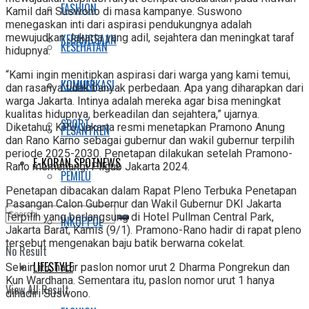
FASHION
Kamil dan Suswono di masa kampanye. Suswono
menegaskan inti dari aspirasi pendukungnya adalah
KEBANGSAAN
mewujudkan Jakarta yang adil, sejahtera dan meningkat taraf
KESEHATAN
hidupnya.
“Kami ingin menitipkan aspirasi dari warga yang kami temui,
KOMUNIKASI
KULINER
dan rasanya tidak banyak perbedaan. Apa yang diharapkan dari
warga Jakarta. Intinya adalah mereka agar bisa meningkat
kualitas hidupnya, berkeadilan dan sejahtera,” ujarnya.
SPORT
Diketahui, KPU Jakarta resmi menetapkan Pramono Anung
PESANTREN
dan Rano Karno sebagai gubernur dan wakil gubernur terpilih
periode 2025-2030. Penetapan dilakukan setelah Pramono-
E-KORAN SPOTNEWS
Rano memenangi Pilgub Jakarta 2024.
PEMILU
Penetapan dibacakan dalam Rapat Pleno Terbuka Penetapan
Pasangan Calon Gubernur dan Wakil Gubernur DKI Jakarta
Terpilih yang berlangsung di Hotel Pullman Central Park,
INKOPPOL
Jakarta Barat, Kamis (9/1). Pramono-Rano hadir di rapat pleno
tersebut mengenakan baju batik berwarna cokelat.
No Result
LIFESTYLE
Selain itu, hadir paslon nomor urut 2 Dharma Pongrekun dan
Kun Wardhana. Sementara itu, paslon nomor urut 1 hanya
View All Result
dihadiri Suswono.