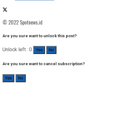
© 2022 Spotnews.id
Are you sure want to unlock this post?
Unlock left : 0
Yes
No
Are you sure want to cancel subscription?
Yes
No