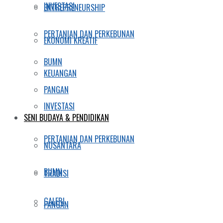
INVESTASI
ENTREPRENEURSHIP
PERTANIAN DAN PERKEBUNAN
EKONOMI KREATIF
BUMN
KEUANGAN
PANGAN
INVESTASI
SENI BUDAYA & PENDIDIKAN
PERTANIAN DAN PERKEBUNAN
NUSANTARA
BUMN
TRADISI
GALERI
PANGAN