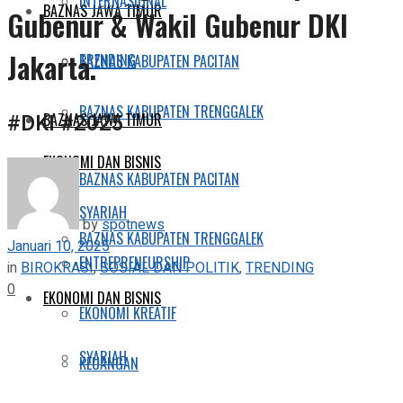
INTERNASIONAL
BAZNAS JAWA TIMUR
Gubenur & Wakil Gubenur DKI
Jakarta.
TRENDING
BAZNAS KABUPATEN PACITAN
BAZNAS KABUPATEN TRENGGALEK
#DKI #2025
BAZNAS JAWA TIMUR
EKONOMI DAN BISNIS
BAZNAS KABUPATEN PACITAN
SYARIAH
by
spotnews
BAZNAS KABUPATEN TRENGGALEK
Januari 10, 2025
ENTREPRENEURSHIP
in
BIROKRASI
,
SOSIAL DAN POLITIK
,
TRENDING
0
EKONOMI DAN BISNIS
EKONOMI KREATIF
SYARIAH
KEUANGAN