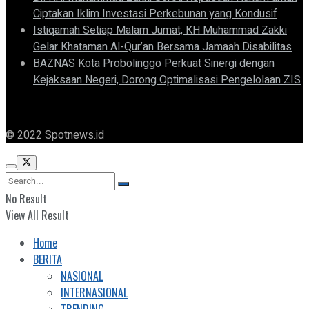
Ciptakan Iklim Investasi Perkebunan yang Kondusif
Istiqamah Setiap Malam Jumat, KH Muhammad Zakki
Gelar Khataman Al-Qur’an Bersama Jamaah Disabilitas
BAZNAS Kota Probolinggo Perkuat Sinergi dengan
Kejaksaan Negeri, Dorong Optimalisasi Pengelolaan ZIS
© 2022 Spotnews.id
No Result
View All Result
Home
BERITA
NASIONAL
INTERNASIONAL
TRENDING