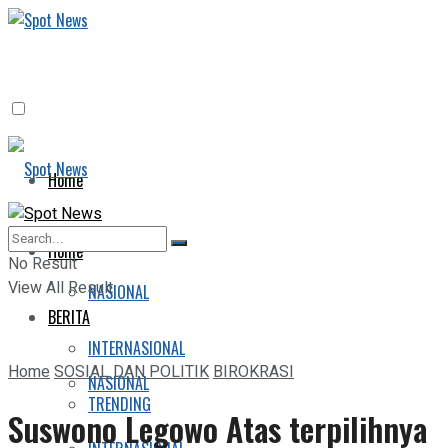
Home
BERITA
Home
No Result
View All Result
NASIONAL
BERITA
INTERNASIONAL
Home
SOSIAL DAN POLITIK
BIROKRASI
NASIONAL
TRENDING
Suswono Legowo Atas terpilihnya