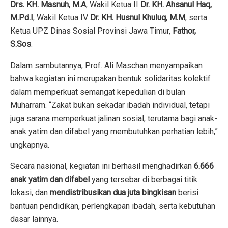
Drs. KH. Masnuh, M.A
, Wakil Ketua II
Dr. KH. Ahsanul Haq,
M.Pd.I
, Wakil Ketua IV
Dr. KH. Husnul Khuluq, M.M
, serta
Ketua UPZ Dinas Sosial Provinsi Jawa Timur,
Fathor,
S.Sos
.
Dalam sambutannya, Prof. Ali Maschan menyampaikan
bahwa kegiatan ini merupakan bentuk solidaritas kolektif
dalam memperkuat semangat kepedulian di bulan
Muharram. “Zakat bukan sekadar ibadah individual, tetapi
juga sarana memperkuat jalinan sosial, terutama bagi anak-
anak yatim dan difabel yang membutuhkan perhatian lebih,”
ungkapnya.
Secara nasional, kegiatan ini berhasil menghadirkan
6.666
anak yatim dan difabel
yang tersebar di berbagai titik
lokasi, dan
mendistribusikan dua juta bingkisan
berisi
bantuan pendidikan, perlengkapan ibadah, serta kebutuhan
dasar lainnya.