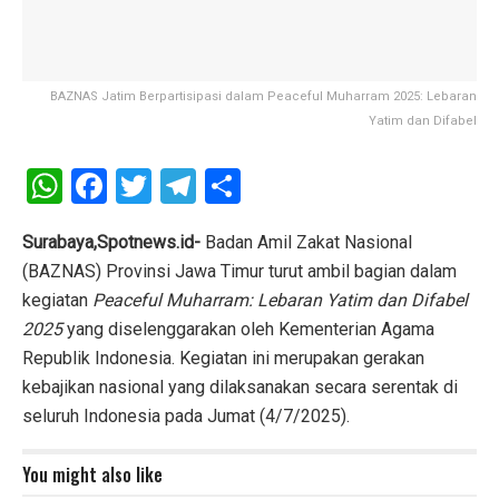
BAZNAS Jatim Berpartisipasi dalam Peaceful Muharram 2025: Lebaran
Yatim dan Difabel
W
F
T
T
S
h
a
wi
el
h
at
ce
tt
e
ar
Surabaya,Spotnews.id-
Badan Amil Zakat Nasional
(BAZNAS) Provinsi Jawa Timur turut ambil bagian dalam
s
b
er
gr
e
kegiatan
Peaceful Muharram: Lebaran Yatim dan Difabel
A
o
a
2025
yang diselenggarakan oleh Kementerian Agama
p
o
m
Republik Indonesia. Kegiatan ini merupakan gerakan
p
k
kebajikan nasional yang dilaksanakan secara serentak di
seluruh Indonesia pada Jumat (4/7/2025).
You might also like