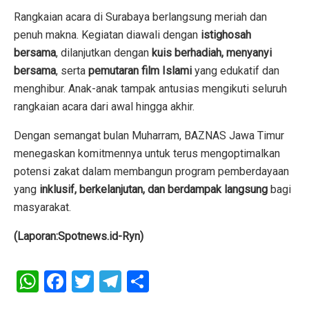
Rangkaian acara di Surabaya berlangsung meriah dan
penuh makna. Kegiatan diawali dengan
istighosah
bersama
, dilanjutkan dengan
kuis berhadiah, menyanyi
bersama
, serta
pemutaran film Islami
yang edukatif dan
menghibur. Anak-anak tampak antusias mengikuti seluruh
rangkaian acara dari awal hingga akhir.
Dengan semangat bulan Muharram, BAZNAS Jawa Timur
menegaskan komitmennya untuk terus mengoptimalkan
potensi zakat dalam membangun program pemberdayaan
yang
inklusif, berkelanjutan, dan berdampak langsung
bagi
masyarakat.
(Laporan:Spotnews.id-Ryn)
W
F
T
T
S
h
a
wi
el
h