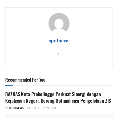
at
ce
tt
e
ar
s
b
er
gr
e
A
o
a
p
o
m
p
k
spotnews
Recommended For You
BAZNAS Kota Probolinggo Perkuat Sinergi dengan
Kejaksaan Negeri, Dorong Optimalisasi Pengelolaan ZIS
BY
SPOTNEWS
AGUSTUS 6, 2026
0