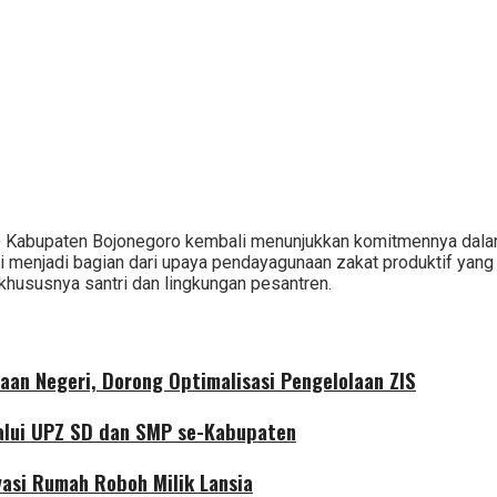
) Kabupaten Bojonegoro
kembali menunjukkan komitmennya dalam
ni menjadi bagian dari upaya pendayagunaan zakat produktif ya
hususnya santri dan lingkungan pesantren.
aan Negeri, Dorong Optimalisasi Pengelolaan ZIS
alui UPZ SD dan SMP se-Kabupaten
asi Rumah Roboh Milik Lansia