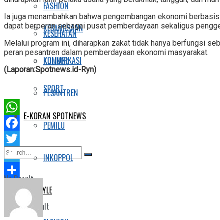
FASHION
Ia juga menambahkan bahwa pengembangan ekonomi berbasis p
dapat berperan sebagai pusat pemberdayaan sekaligus pengge
KEBANGSAAN
KESEHATAN
Melalui program ini, diharapkan zakat tidak hanya berfungsi s
peran pesantren dalam pemberdayaan ekonomi masyarakat.
KOMUNIKASI
KULINER
(Laporan:Spotnews.id-Ryn)
SPORT
PESANTREN
E-KORAN SPOTNEWS
WhatsApp
PEMILU
Facebook
Twitter
INKOPPOL
Telegram
No Result
Share
LIFESTYLE
View All Result