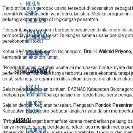
HUKUM
Pendistribusian gerobak usaha tersebut dilaksanakan sebagai 
SAINS
memiliki usaha mandiri yang berkelanjutan. Melalui program i
BIROKRASI
peluang ekonomi baru di lingkungan pesantren.
Pengembangan ekonomi berbasis pesantren dinilai memiliki pot
TEKNOLOGI
pemberdayaan masyarakat. Dukungan sarana usaha berupa gero
KEBANGSAAN
perekonomian lokal.
SOSOK
Ketua BAZNAS Kabupaten Bojonegoro,
Drs. H. Wakhid Priyono,
KOMUNIKASI
kemandirian ekonomi umat.
“Pendistribusian gerobak usaha ini merupakan bentuk nyata da
PESANTREN
SOSIAL DAN POLITIK
penerima manfaat tidak hanya terbantu secara ekonomi, tetap
umat, sehingga program ini diharapkan mampu melahirkan ekosis
PEMILU
Selain pendistribusian bantuan, BAZNAS Kabupaten Bojonegor
PRESPEKTIF
meliputi pembinaan usaha, manajemen sederhana, serta penguata
INKOPPOL
Sejalan dengan kegiatan tersebut, Pengasuh
Pondok Pesantren
HUKUM
Kabupaten Bojonegoro sebagai langkah nyata dalam memperkua
LIFESTYLE
“Program ini sangat bermanfaat karena memberikan peluang bagi
hanya menjadi sarana berdagang, tetapi juga menjadi media pe
BIROKRASI
diharapkan lahir pelaku usaha yang berakhlak, tangguh, dan ma