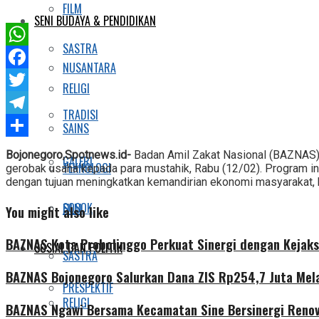
FILM
SENI BUDAYA & PENDIDIKAN
SASTRA
WhatsApp
NUSANTARA
Facebook
RELIGI
Twitter
TRADISI
Telegram
SAINS
Share
Bojonegoro,Spotnews.id-
Badan Amil Zakat Nasional (BAZNAS
GALERI
TEKNOLOGI
gerobak usaha kepada para mustahik, Rabu (12/02). Program i
dengan tujuan meningkatkan kemandirian ekonomi masyarakat, k
SOSOK
FILM
You might also like
BAZNAS Kota Probolinggo Perkuat Sinergi dengan Kejaks
SOSIAL DAN POLITIK
SASTRA
BAZNAS Bojonegoro Salurkan Dana ZIS Rp254,7 Juta Mel
PRESPEKTIF
RELIGI
BAZNAS Ngawi Bersama Kecamatan Sine Bersinergi Renov