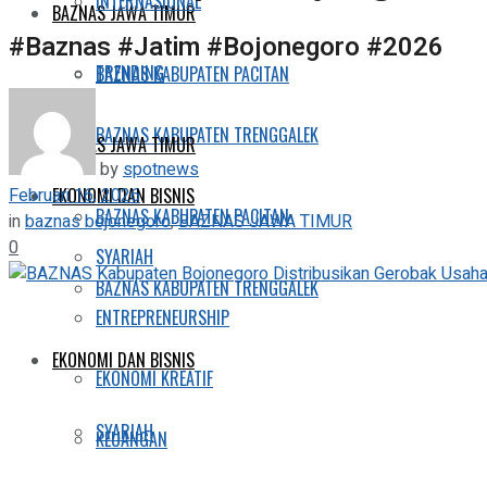
INTERNASIONAL
BAZNAS JAWA TIMUR
#Baznas #Jatim #Bojonegoro #2026
TRENDING
BAZNAS KABUPATEN PACITAN
BAZNAS KABUPATEN TRENGGALEK
BAZNAS JAWA TIMUR
by
spotnews
Februari 16, 2026
EKONOMI DAN BISNIS
BAZNAS KABUPATEN PACITAN
in
baznas bojonegoro
,
BAZNAS JAWA TIMUR
0
SYARIAH
BAZNAS KABUPATEN TRENGGALEK
ENTREPRENEURSHIP
EKONOMI DAN BISNIS
EKONOMI KREATIF
SYARIAH
KEUANGAN