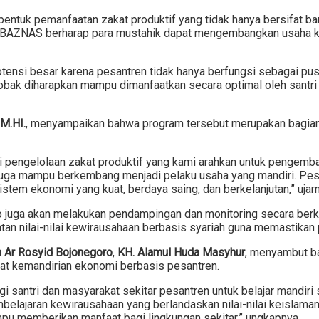
bentuk pemanfaatan zakat produktif yang tidak hanya bersifat b
ni, BAZNAS berharap para mustahik dapat mengembangkan usaha k
ensi besar karena pesantren tidak hanya berfungsi sebagai pus
bak diharapkan mampu dimanfaatkan secara optimal oleh santri
 M.HI.
, menyampaikan bahwa program tersebut merupakan bagian 
ri pengelolaan zakat produktif yang kami arahkan untuk pengem
i juga mampu berkembang menjadi pelaku usaha yang mandiri. Pe
tem ekonomi yang kuat, berdaya saing, dan berkelanjutan,” ujarn
o juga akan melakukan pendampingan dan monitoring secara ber
n nilai-nilai kewirausahaan berbasis syariah guna memastikan p
 Ar Rosyid Bojonegoro
,
KH. Alamul Huda Masyhur
, menyambut b
t kemandirian ekonomi berbasis pesantren.
 santri dan masyarakat sekitar pesantren untuk belajar mandiri 
mbelajaran kewirausahaan yang berlandaskan nilai-nilai keislam
mpu memberikan manfaat bagi lingkungan sekitar,” ungkapnya.