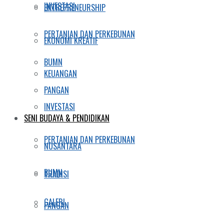
INVESTASI
ENTREPRENEURSHIP
PERTANIAN DAN PERKEBUNAN
EKONOMI KREATIF
BUMN
KEUANGAN
PANGAN
INVESTASI
SENI BUDAYA & PENDIDIKAN
PERTANIAN DAN PERKEBUNAN
NUSANTARA
BUMN
TRADISI
GALERI
PANGAN