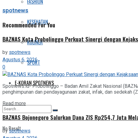
FASHION
spotnews
KESEHATAN
Recommended For You
BAZNAS Kota Probolinggo Perkuat Sinergi dengan Kejaks
KULINER
by
spotnews
Agustus 6, 2026
SPORT
0
E-KORAN SPOTNEWS
Spotnews.id- Probolinggo – Badan Amil Zakat Nasional (BAZN
penghimpunan dan pendayagunaan zakat, infak, dan sedekah (ZIS
Details
Read more
BAZNAS Bojonegoro Salurkan Dana ZIS Rp254,7 Juta Mel
No Result
by
spotnews