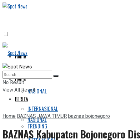
Home
BERITA
Home
No Result
View All Result
NASIONAL
BERITA
INTERNASIONAL
Home
BAZNAS JAWA TIMUR
baznas bojonegoro
NASIONAL
TRENDING
BAZNAS Kabupaten Bojonegoro Dist