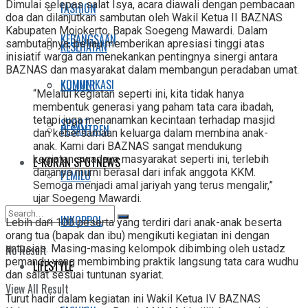
Dimulai selepas salat Isya, acara diawali dengan pembacaan
FASHION
doa dan dilanjutkan sambutan oleh Wakil Ketua II BAZNAS
Kabupaten Mojokerto, Bapak Soegeng Mawardi. Dalam
KEBANGSAAN
sambutannya, beliau memberikan apresiasi tinggi atas
KESEHATAN
inisiatif warga dan menekankan pentingnya sinergi antara
BAZNAS dan masyarakat dalam membangun peradaban umat.
KOMUNIKASI
KULINER
“Melalui kegiatan seperti ini, kita tidak hanya
membentuk generasi yang paham tata cara ibadah,
tetapi juga menanamkan kecintaan terhadap masjid
SPORT
PESANTREN
dan kebersamaan keluarga dalam membina anak-
anak. Kami dari BAZNAS sangat mendukung
kegiatan swadaya masyarakat seperti ini, terlebih
E-KORAN SPOTNEWS
dananya murni berasal dari infak anggota KKM.
PEMILU
Semoga menjadi amal jariyah yang terus mengalir,”
ujar Soegeng Mawardi.
INKOPPOL
Lebih dari 100 peserta yang terdiri dari anak-anak beserta
orang tua (bapak dan ibu) mengikuti kegiatan ini dengan
No Result
antusias. Masing-masing kelompok dibimbing oleh ustadz
pemandu yang membimbing praktik langsung tata cara wudhu
LIFESTYLE
dan salat sesuai tuntunan syariat.
View All Result
Turut hadir dalam kegiatan ini Wakil Ketua IV BAZNAS