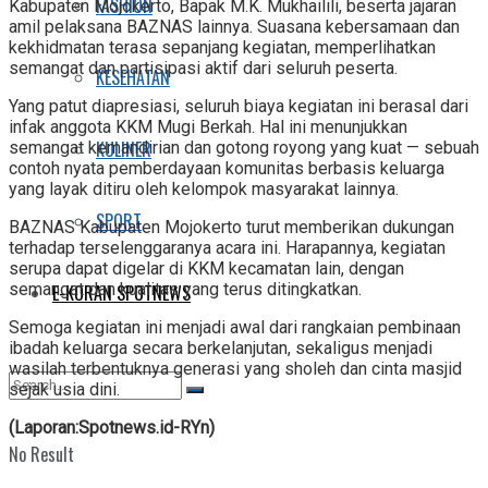
FASHION
Kabupaten Mojokerto, Bapak M.K. Mukhailili, beserta jajaran
amil pelaksana BAZNAS lainnya. Suasana kebersamaan dan
kekhidmatan terasa sepanjang kegiatan, memperlihatkan
semangat dan partisipasi aktif dari seluruh peserta.
KESEHATAN
Yang patut diapresiasi, seluruh biaya kegiatan ini berasal dari
infak anggota KKM Mugi Berkah. Hal ini menunjukkan
KULINER
semangat kemandirian dan gotong royong yang kuat — sebuah
contoh nyata pemberdayaan komunitas berbasis keluarga
yang layak ditiru oleh kelompok masyarakat lainnya.
SPORT
BAZNAS Kabupaten Mojokerto turut memberikan dukungan
terhadap terselenggaranya acara ini. Harapannya, kegiatan
serupa dapat digelar di KKM kecamatan lain, dengan
semangat dan kualitas yang terus ditingkatkan.
E-KORAN SPOTNEWS
Semoga kegiatan ini menjadi awal dari rangkaian pembinaan
ibadah keluarga secara berkelanjutan, sekaligus menjadi
wasilah terbentuknya generasi yang sholeh dan cinta masjid
sejak usia dini.
(Laporan:Spotnews.id-RYn)
No Result