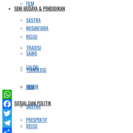
FILM
SENI BUDAYA & PENDIDIKAN
SASTRA
NUSANTARA
RELIGI
TRADISI
SAINS
GALERI
TEKNOLOGI
SOSOK
FILM
SOSIAL DAN POLITIK
WhatsApp
SASTRA
Facebook
PRESPEKTIF
Twitter
RELIGI
Telegram