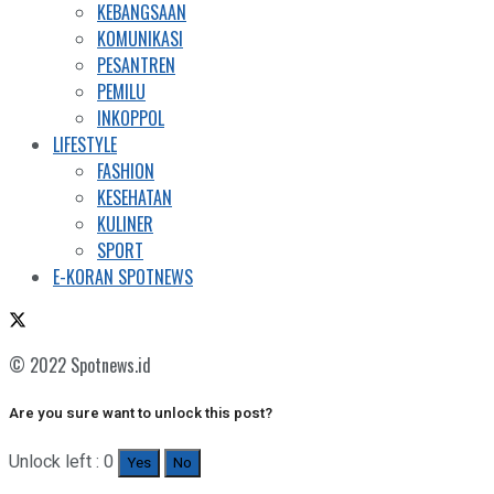
KEBANGSAAN
KOMUNIKASI
PESANTREN
PEMILU
INKOPPOL
LIFESTYLE
FASHION
KESEHATAN
KULINER
SPORT
E-KORAN SPOTNEWS
© 2022 Spotnews.id
Are you sure want to unlock this post?
Unlock left : 0
Yes
No