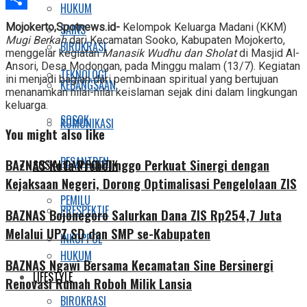
HUKUM
Share
Mojokerto,Spotnews.id-
Kelompok Keluarga Madani (KKM)
SAINS
Mugi Berkah
dari Kecamatan Sooko, Kabupaten Mojokerto,
BIROKRASI
menggelar kegiatan
Manasik Wudhu dan Sholat
di Masjid Al-
Ansori, Desa Modongan, pada Minggu malam (13/7). Kegiatan
TEKNOLOGI
ini menjadi bagian dari pembinaan spiritual yang bertujuan
KEBANGSAAN
menanamkan nilai-nilai keislaman sejak dini dalam lingkungan
keluarga.
SOSOK
KOMUNIKASI
You might also like
PESANTREN
BAZNAS Kota Probolinggo Perkuat Sinergi dengan
SOSIAL DAN POLITIK
Kejaksaan Negeri, Dorong Optimalisasi Pengelolaan ZIS
PEMILU
PRESPEKTIF
BAZNAS Bojonegoro Salurkan Dana ZIS Rp254,7 Juta
Melalui UPZ SD dan SMP se-Kabupaten
INKOPPOL
HUKUM
BAZNAS Ngawi Bersama Kecamatan Sine Bersinergi
LIFESTYLE
Renovasi Rumah Roboh Milik Lansia
BIROKRASI