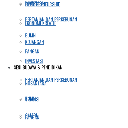
INVESTASI
ENTREPRENEURSHIP
PERTANIAN DAN PERKEBUNAN
EKONOMI KREATIF
BUMN
KEUANGAN
PANGAN
INVESTASI
SENI BUDAYA & PENDIDIKAN
PERTANIAN DAN PERKEBUNAN
NUSANTARA
BUMN
TRADISI
GALERI
PANGAN