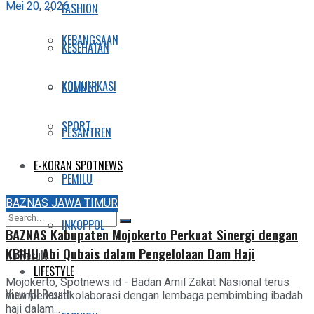
Mei 20, 2026
FASHION
KEBANGSAAN
KESEHATAN
KOMUNIKASI
KULINER
SPORT
PESANTREN
E-KORAN SPOTNEWS
PEMILU
BAZNAS JAWA TIMUR
INKOPPOL
BAZNAS Kabupaten Mojokerto Perkuat Sinergi dengan
KBIHU Abi Qubais dalam Pengelolaan Dam Haji
No Result
LIFESTYLE
Mojokerto, Spotnews.id - Badan Amil Zakat Nasional terus
View All Result
memperkuat kolaborasi dengan lembaga pembimbing ibadah
haji dalam...