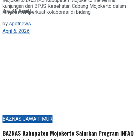
Mojokerto,BAZNAS Kabupaten Mojokerto menerima
kunjungan dari BPJS Kesehatan Cabang Mojokerto dalam
View All Result
rangka memperkuat kolaborasi di bidang...
by
spotnews
April 6, 2026
BAZNAS JAWA TIMUR
BAZNAS Kabupaten Mojokerto Salurkan Program INFAQ