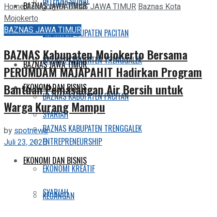
INTERNASIONAL
BAZNAS JAWA TIMUR
Home
Category
BAZNAS JAWA TIMUR
Baznas Kota
Mojokerto
BAZNAS JAWA TIMUR
TRENDING
BAZNAS KABUPATEN PACITAN
BAZNAS Kabupaten Mojokerto Bersama
BAZNAS KABUPATEN TRENGGALEK
BAZNAS JAWA TIMUR
PERUMDAM MAJAPAHIT Hadirkan Program
Bantuan Pemasangan Air Bersih untuk
EKONOMI DAN BISNIS
BAZNAS KABUPATEN PACITAN
Warga Kurang Mampu
SYARIAH
BAZNAS KABUPATEN TRENGGALEK
by
spotnews
ENTREPRENEURSHIP
Juli 23, 2026
EKONOMI DAN BISNIS
EKONOMI KREATIF
SYARIAH
KEUANGAN