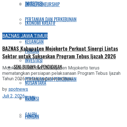
INVESTASI
ENTREPRENEURSHIP
PERTANIAN DAN PERKEBUNAN
EKONOMI KREATIF
BUMN
BAZNAS JAWA TIMUR
KEUANGAN
BAZNAS Kabupaten Mojokerto Perkuat Sinergi Lintas
PANGAN
Sektor untuk Sukseskan Program Tebus Ijazah 2026
INVESTASI
SENI BUDAYA & PENDIDIKAN
Mojokerto – BAZNAS Kabupaten Mojokerto terus
mematangkan persiapan pelaksanaan Program Tebus Ijazah
PERTANIAN DAN PERKEBUNAN
Tahun 2026 melalui rapat koordinasi...
NUSANTARA
by
spotnews
Juli 2, 2026
BUMN
TRADISI
GALERI
PANGAN