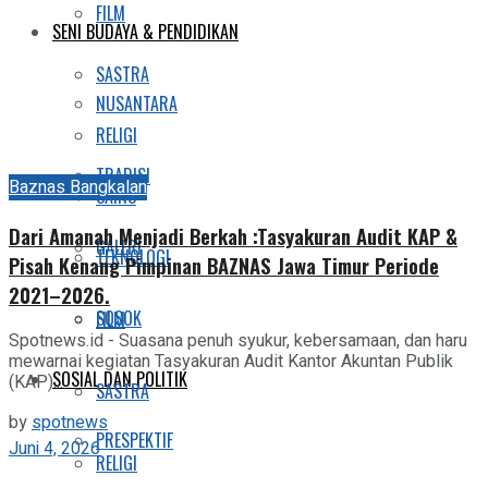
FILM
SENI BUDAYA & PENDIDIKAN
SASTRA
NUSANTARA
RELIGI
TRADISI
Baznas Bangkalan
SAINS
Dari Amanah Menjadi Berkah :Tasyakuran Audit KAP &
GALERI
TEKNOLOGI
Pisah Kenang Pimpinan BAZNAS Jawa Timur Periode
2021–2026.
SOSOK
FILM
Spotnews.id - Suasana penuh syukur, kebersamaan, dan haru
mewarnai kegiatan Tasyakuran Audit Kantor Akuntan Publik
SOSIAL DAN POLITIK
(KAP)...
SASTRA
by
spotnews
PRESPEKTIF
Juni 4, 2026
RELIGI