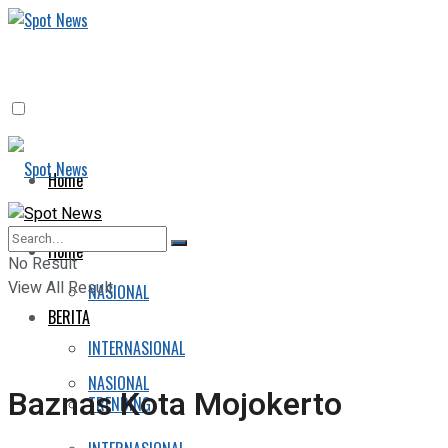
Home
BERITA
Home
No Result
View All Result
NASIONAL
BERITA
INTERNASIONAL
NASIONAL
Baznas Kota Mojokerto
TRENDING