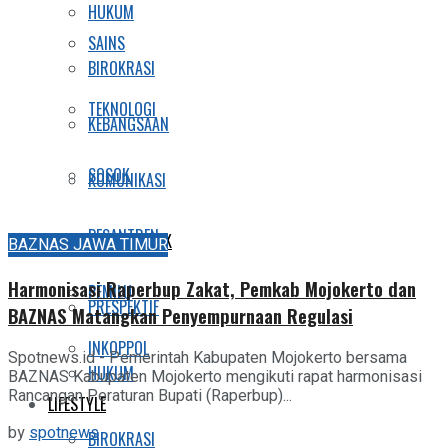
HUKUM
SAINS
BIROKRASI
TEKNOLOGI
KEBANGSAAN
SOSOK
KOMUNIKASI
PESANTREN
SOSIAL DAN POLITIK
BAZNAS JAWA TIMUR
Harmonisasi Raperbup Zakat, Pemkab Mojokerto dan
PEMILU
PRESPEKTIF
BAZNAS Matangkan Penyempurnaan Regulasi
INKOPPOL
Spotnews.id - Pemerintah Kabupaten Mojokerto bersama
HUKUM
BAZNAS Kabupaten Mojokerto mengikuti rapat harmonisasi
Rancangan Peraturan Bupati (Raperbup)...
LIFESTYLE
by
spotnews
BIROKRASI