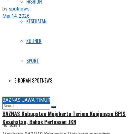
FASHION
by
spotnews
Mei 14, 2026
KESEHATAN
KULINER
SPORT
E-KORAN SPOTNEWS
BAZNAS JAWA TIMUR
BAZNAS Kabupaten Mojokerto Terima Kunjungan BPJS
Kesehatan, Bahas Perluasan JKN
No Result