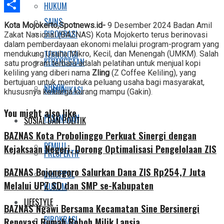
Telegram
HUKUM
Share
SAINS
Kota Mojokerto,Spotnews.id-
9 Desember 2024 Badan Amil
BIROKRASI
Zakat Nasional (BAZNAS) Kota Mojokerto terus berinovasi
dalam pemberdayaan ekonomi melalui program-program yang
TEKNOLOGI
mendukung Usaha Mikro, Kecil, dan Menengah (UMKM). Salah
KEBANGSAAN
satu program terbaru adalah pelatihan untuk menjual kopi
keliling yang diberi nama
Zling
(Z Coffee Keliling), yang
bertujuan untuk membuka peluang usaha bagi masyarakat,
SOSOK
KOMUNIKASI
khususnya keluarga kurang mampu (Gakin).
You might also like
PESANTREN
SOSIAL DAN POLITIK
BAZNAS Kota Probolinggo Perkuat Sinergi dengan
PEMILU
Kejaksaan Negeri, Dorong Optimalisasi Pengelolaan ZIS
PRESPEKTIF
BAZNAS Bojonegoro Salurkan Dana ZIS Rp254,7 Juta
INKOPPOL
Melalui UPZ SD dan SMP se-Kabupaten
HUKUM
LIFESTYLE
BAZNAS Ngawi Bersama Kecamatan Sine Bersinergi
BIROKRASI
Renovasi Rumah Roboh Milik Lansia