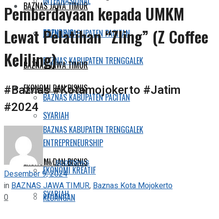
INTERNASIONAL
BAZNAS JAWA TIMUR
Pemberdayaan kepada UMKM
Lewat Pelatihan “Zling” (Z Coffee
TRENDING
BAZNAS KABUPATEN PACITAN
Keliling)
BAZNAS KABUPATEN TRENGGALEK
BAZNAS JAWA TIMUR
#Baznas #Kotamojokerto #Jatim
EKONOMI DAN BISNIS
BAZNAS KABUPATEN PACITAN
#2024
SYARIAH
BAZNAS KABUPATEN TRENGGALEK
ENTREPRENEURSHIP
EKONOMI DAN BISNIS
by
spotnews
EKONOMI KREATIF
Desember 9, 2024
in
BAZNAS JAWA TIMUR
,
Baznas Kota Mojokerto
SYARIAH
0
KEUANGAN