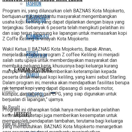
FASHION
Program ini, yang diluncurkan oleh BAZNAS Kota Mojokerto,
KEBANGSAAN
bertujuan untuk membantu masyarakat mengembangkan
KESEHATAN
usaha kopi keliling yang dapat dijalankan dengan biaya yang
terjangkau. Sebanyak 6 peserta telah mengikuti pelatihan ini
dan siap terjun langsung ke lapangan untuk memasarkan kopi
KOMUNIKASI
KULINER
Z Coffe keliling di wilayah Kota Mojokerto.
Wakil Ketua II BAZNAS Kota Mojokerto, Bapak Ahnan,
SPORT
menjelaskan bahwa program Z coffee Keliling ini menjadi
PESANTREN
salah satu upaya untuk memberdayakan masyarakat dan
membuka peluang kerja, khususnya bagi keluarga kurang
E-KORAN SPOTNEWS
mampu. “Pelatihan ini memberikan keterampilan kepada
PEMILU
peserta untuk menjual kopi keliling, yang kami sebut Starling.
Dalam program ini, mereka akan mendapatkan fasilitas berupa
rak tempat kopi yang dapat dipasang di sepeda motor,
INKOPPOL
kompor, dan tabung gas LPG, yang siap digunakan untuk
berjualan di lapangan,” ujarnya.
No Result
Program ini diharapkan tidak hanya memberikan pelatihan
LIFESTYLE
keterampilan, tetapi juga memberikan kesempatan untuk
memperoleh pendapatan tambahan, terutama bagi keluarga
View All Result
yang membutuhkan. BAZNAS Kota Mojokerto menargetkan