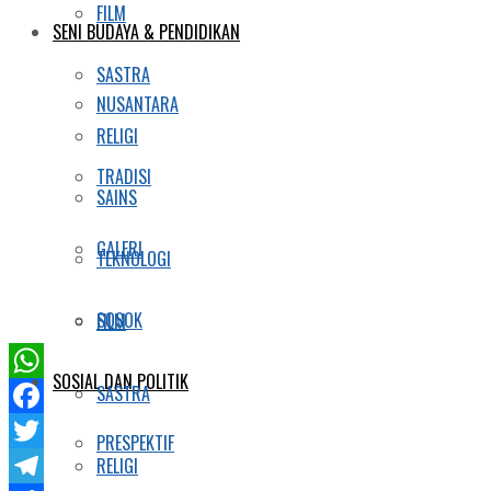
FILM
SENI BUDAYA & PENDIDIKAN
SASTRA
NUSANTARA
RELIGI
TRADISI
SAINS
GALERI
TEKNOLOGI
SOSOK
FILM
SOSIAL DAN POLITIK
SASTRA
WhatsApp
Facebook
PRESPEKTIF
Twitter
RELIGI