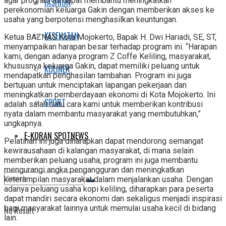
agar program ini dapat membantu meningkatkan
FASHION
perekonomian keluarga Gakin dengan memberikan akses ke
usaha yang berpotensi menghasilkan keuntungan.
KESEHATAN
Ketua BAZNAS Kota Mojokerto, Bapak H. Dwi Hariadi, SE, ST,
menyampaikan harapan besar terhadap program ini. “Harapan
kami, dengan adanya program Z Coffe Keliling, masyarakat,
khususnya keluarga Gakin, dapat memiliki peluang untuk
KULINER
mendapatkan penghasilan tambahan. Program ini juga
bertujuan untuk menciptakan lapangan pekerjaan dan
meningkatkan pemberdayaan ekonomi di Kota Mojokerto. Ini
SPORT
adalah salah satu cara kami untuk memberikan kontribusi
nyata dalam membantu masyarakat yang membutuhkan,”
ungkapnya.
E-KORAN SPOTNEWS
Pelatihan ini juga diharapkan dapat mendorong semangat
kewirausahaan di kalangan masyarakat, di mana selain
memberikan peluang usaha, program ini juga membantu
mengurangi angka pengangguran dan meningkatkan
keterampilan masyarakat dalam menjalankan usaha. Dengan
adanya peluang usaha kopi keliling, diharapkan para peserta
dapat mandiri secara ekonomi dan sekaligus menjadi inspirasi
bagi masyarakat lainnya untuk memulai usaha kecil di bidang
No Result
lain.