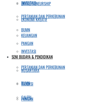
INVESTASI
ENTREPRENEURSHIP
PERTANIAN DAN PERKEBUNAN
EKONOMI KREATIF
BUMN
KEUANGAN
PANGAN
INVESTASI
SENI BUDAYA & PENDIDIKAN
PERTANIAN DAN PERKEBUNAN
NUSANTARA
BUMN
TRADISI
GALERI
PANGAN