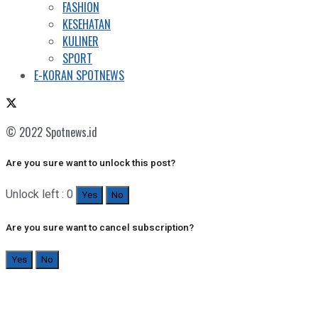
FASHION
KESEHATAN
KULINER
SPORT
E-KORAN SPOTNEWS
© 2022 Spotnews.id
Are you sure want to unlock this post?
Unlock left : 0
Yes
No
Are you sure want to cancel subscription?
Yes
No