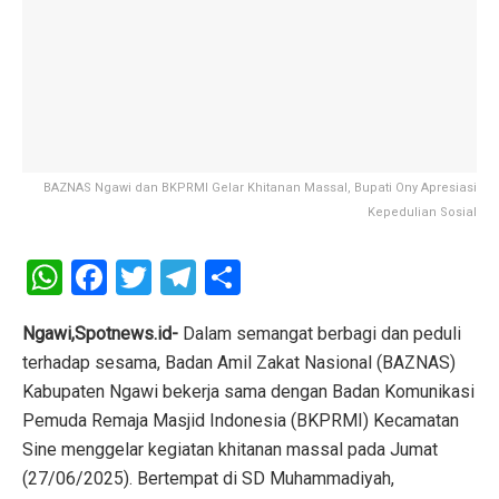
BAZNAS Ngawi dan BKPRMI Gelar Khitanan Massal, Bupati Ony Apresiasi
Kepedulian Sosial
W
F
T
T
S
h
a
wi
el
h
at
ce
tt
e
ar
Ngawi,Spotnews.id-
Dalam semangat berbagi dan peduli
terhadap sesama, Badan Amil Zakat Nasional (BAZNAS)
s
b
er
gr
e
Kabupaten Ngawi bekerja sama dengan Badan Komunikasi
A
o
a
Pemuda Remaja Masjid Indonesia (BKPRMI) Kecamatan
p
o
m
Sine menggelar kegiatan khitanan massal pada Jumat
p
k
(27/06/2025). Bertempat di SD Muhammadiyah,