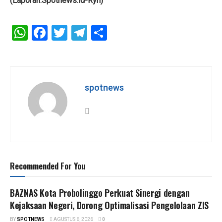
(Laporan:Spotnews.id-Ryn)
W
F
T
T
S
h
a
wi
el
h
at
ce
tt
e
ar
s
b
er
gr
e
spotnews
A
o
a
p
o
m
p
k
Recommended For You
BAZNAS Kota Probolinggo Perkuat Sinergi dengan
Kejaksaan Negeri, Dorong Optimalisasi Pengelolaan ZIS
BY
SPOTNEWS
AGUSTUS 6, 2026
0