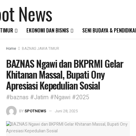
 TIMUR
EKONOMI DAN BISNIS
SENI BUDAYA & PENDIDIKA
Home
BAZNAS JAWA TIMUR
BAZNAS Ngawi dan BKPRMI Gelar
Khitanan Massal, Bupati Ony
Apresiasi Kepedulian Sosial
#baznas #Jatim #Ngawi #2025
BY
SPOTNEWS
Juni 28, 2025