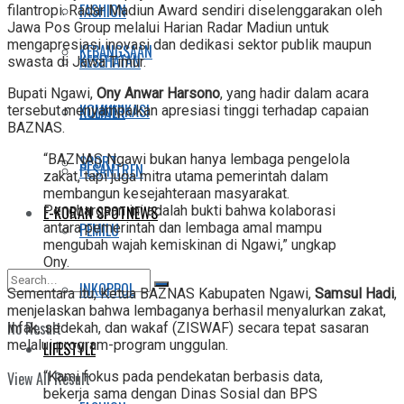
FASHION
filantropi. Radar Madiun Award sendiri diselenggarakan oleh
Jawa Pos Group melalui Harian Radar Madiun untuk
mengapresiasi inovasi dan dedikasi sektor publik maupun
KEBANGSAAN
KESEHATAN
swasta di Jawa Timur.
Bupati Ngawi,
Ony Anwar Harsono
, yang hadir dalam acara
KOMUNIKASI
KULINER
tersebut menyampaikan apresiasi tinggi terhadap capaian
BAZNAS.
“BAZNAS Ngawi bukan hanya lembaga pengelola
SPORT
PESANTREN
zakat, tapi juga mitra utama pemerintah dalam
membangun kesejahteraan masyarakat.
E-KORAN SPOTNEWS
Penghargaan ini adalah bukti bahwa kolaborasi
PEMILU
antara pemerintah dan lembaga amal mampu
mengubah wajah kemiskinan di Ngawi,” ungkap
Ony.
INKOPPOL
Sementara itu, Ketua BAZNAS Kabupaten Ngawi,
Samsul Hadi
,
menjelaskan bahwa lembaganya berhasil menyalurkan zakat,
No Result
infak, sedekah, dan wakaf (ZISWAF) secara tepat sasaran
melalui program-program unggulan.
LIFESTYLE
View All Result
“Kami fokus pada pendekatan berbasis data,
bekerja sama dengan Dinas Sosial dan BPS