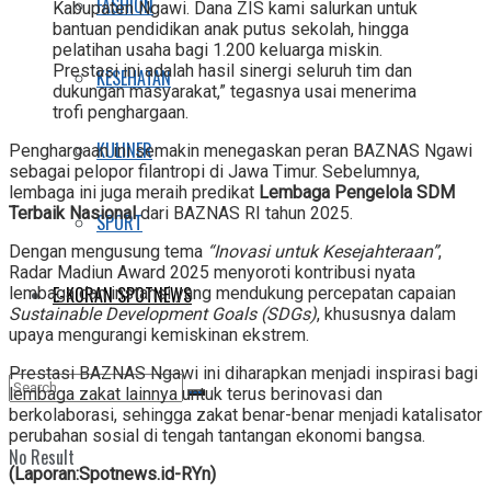
FASHION
Kabupaten Ngawi. Dana ZIS kami salurkan untuk
bantuan pendidikan anak putus sekolah, hingga
pelatihan usaha bagi 1.200 keluarga miskin.
Prestasi ini adalah hasil sinergi seluruh tim dan
KESEHATAN
dukungan masyarakat,” tegasnya usai menerima
trofi penghargaan.
KULINER
Penghargaan ini semakin menegaskan peran BAZNAS Ngawi
sebagai pelopor filantropi di Jawa Timur. Sebelumnya,
lembaga ini juga meraih predikat
Lembaga Pengelola SDM
Terbaik Nasional
dari BAZNAS RI tahun 2025.
SPORT
Dengan mengusung tema
“Inovasi untuk Kesejahteraan”
,
Radar Madiun Award 2025 menyoroti kontribusi nyata
E-KORAN SPOTNEWS
lembaga dan instansi yang mendukung percepatan capaian
Sustainable Development Goals (SDGs)
, khususnya dalam
upaya mengurangi kemiskinan ekstrem.
Prestasi BAZNAS Ngawi ini diharapkan menjadi inspirasi bagi
lembaga zakat lainnya untuk terus berinovasi dan
berkolaborasi, sehingga zakat benar-benar menjadi katalisator
perubahan sosial di tengah tantangan ekonomi bangsa.
No Result
(Laporan:Spotnews.id-RYn)