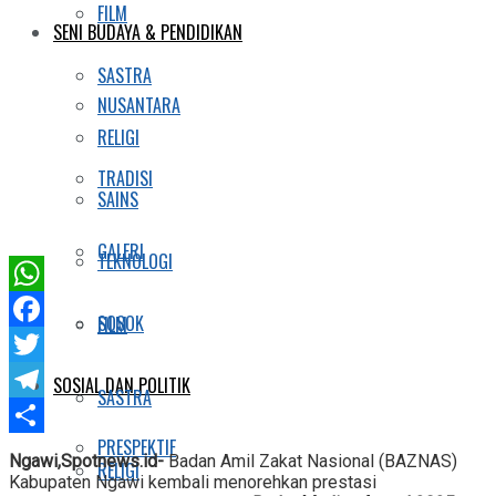
FILM
SENI BUDAYA & PENDIDIKAN
SASTRA
NUSANTARA
RELIGI
TRADISI
SAINS
GALERI
TEKNOLOGI
WhatsApp
SOSOK
FILM
Facebook
Twitter
SOSIAL DAN POLITIK
SASTRA
Telegram
PRESPEKTIF
Share
Ngawi,Spotnews.id-
Badan Amil Zakat Nasional (BAZNAS)
RELIGI
Kabupaten Ngawi kembali menorehkan prestasi