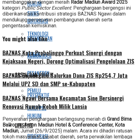
membanggakan dengan meraih
Radar Madiun Award 2025
HUKUM
kategori
Public Sector Excellent
. Penghargaan bergengsi ini
SAINS
diberikan atas kontribusi strategis BAZNAS Ngawi dalam
mendukung percepatan pembangunan daerah serta
BIROKRASI
pengentasan kemiskinan.
TEKNOLOGI
You might also like
KEBANGSAAN
BAZNAS Kota Probolinggo Perkuat Sinergi dengan
SOSOK
KOMUNIKASI
Kejaksaan Negeri, Dorong Optimalisasi Pengelolaan ZIS
PESANTREN
BAZNAS Bojonegoro Salurkan Dana ZIS Rp254,7 Juta
SOSIAL DAN POLITIK
Melalui UPZ SD dan SMP se-Kabupaten
PEMILU
PRESPEKTIF
BAZNAS Ngawi Bersama Kecamatan Sine Bersinergi
Renovasi Rumah Roboh Milik Lansia
INKOPPOL
HUKUM
Penyerahan penghargaan berlangsung meriah di
Grand Bima
LIFESTYLE
Ballroom, Aston Madiun Hotel & Conference Center, Kota
Madiun
, Jumat (26/9/2025) malam. Acara ini dihadiri ratusan
BIROKRASI
tokoh masyarakat, pejabat daerah, serta perwakilan lembaga