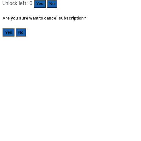
Unlock left : 0
Yes
No
Are you sure want to cancel subscription?
Yes
No