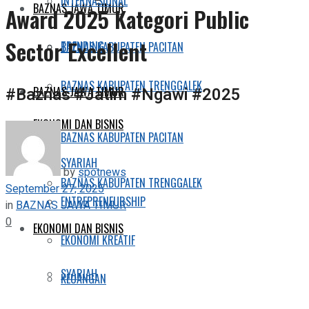
INTERNASIONAL
BAZNAS JAWA TIMUR
Award 2025 Kategori Public
Sector Excellent
TRENDING
BAZNAS KABUPATEN PACITAN
BAZNAS KABUPATEN TRENGGALEK
#Baznas #Jatim #Ngawi #2025
BAZNAS JAWA TIMUR
EKONOMI DAN BISNIS
BAZNAS KABUPATEN PACITAN
SYARIAH
by
spotnews
BAZNAS KABUPATEN TRENGGALEK
September 27, 2025
ENTREPRENEURSHIP
in
BAZNAS JAWA TIMUR
0
EKONOMI DAN BISNIS
EKONOMI KREATIF
SYARIAH
KEUANGAN