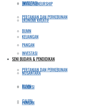
INVESTASI
ENTREPRENEURSHIP
PERTANIAN DAN PERKEBUNAN
EKONOMI KREATIF
BUMN
KEUANGAN
PANGAN
INVESTASI
SENI BUDAYA & PENDIDIKAN
PERTANIAN DAN PERKEBUNAN
NUSANTARA
BUMN
TRADISI
GALERI
PANGAN