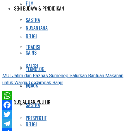
FILM
SENI BUDAYA & PENDIDIKAN
SASTRA
NUSANTARA
RELIGI
TRADISI
SAINS
GALERI
TEKNOLOGI
MUI Jatim dan Baznas Sumenep Salurkan Bantuan Makanan
untuk Warga Terdampak Banjir
SOSOK
FILM
SOSIAL DAN POLITIK
WhatsApp
SASTRA
Facebook
PRESPEKTIF
Twitter
RELIGI