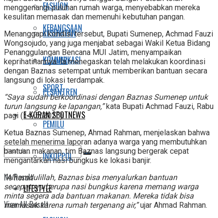
FASHION
menggenangi puluhan rumah warga, menyebabkan mereka
kesulitan memasak dan memenuhi kebutuhan pangan.
KEBANGSAAN
KESEHATAN
Menanggapi kondisi tersebut, Bupati Sumenep, Achmad Fauzi
Wongsojudo, yang juga menjabat sebagai Wakil Ketua Bidang
Penanggulangan Bencana MUI Jatim, menyampaikan
KOMUNIKASI
KULINER
keprihatinannya. Ia menegaskan telah melakukan koordinasi
dengan Baznas setempat untuk memberikan bantuan secara
langsung di lokasi terdampak.
SPORT
PESANTREN
“Saya sudah berkoordinasi dengan Baznas Sumenep untuk
turun langsung ke lapangan,”
kata Bupati Achmad Fauzi, Rabu
E-KORAN SPOTNEWS
pagi (14/5/2025).
PEMILU
Ketua Baznas Sumenep, Ahmad Rahman, menjelaskan bahwa
setelah menerima laporan adanya warga yang membutuhkan
bantuan makanan, tim Baznas langsung bergerak cepat
INKOPPOL
mengantarkan nasi bungkus ke lokasi banjir.
No Result
“Alhamdulillah, Baznas bisa menyalurkan bantuan
secepatnya berupa nasi bungkus karena memang warga
LIFESTYLE
minta segera ada bantuan makanan. Mereka tidak bisa
View All Result
memasak karena rumah tergenang air,”
ujar Ahmad Rahman.