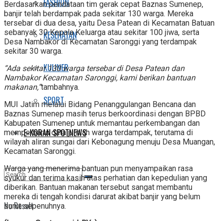
FASHION
Berdasarkan pendataan tim gerak cepat Baznas Sumenep,
banjir telah berdampak pada sekitar 130 warga. Mereka
tersebar di dua desa, yaitu Desa Patean di Kecamatan Batuan
sebanyak 30 Kepala Keluarga atau sekitar 100 jiwa, serta
KESEHATAN
Desa Nambakor di Kecamatan Saronggi yang terdampak
sekitar 30 warga.
KULINER
“Ada sekitar 130 warga tersebar di Desa Patean dan
Nambakor Kecamatan Saronggi, kami berikan bantuan
makanan,”
tambahnya.
SPORT
MUI Jatim melalui Bidang Penanggulangan Bencana dan
Baznas Sumenep masih terus berkoordinasi dengan BPBD
Kabupaten Sumenep untuk memantau perkembangan dan
E-KORAN SPOTNEWS
memperbarui data jumlah warga terdampak, terutama di
wilayah aliran sungai dari Kebonagung menuju Desa Muangan,
Kecamatan Saronggi.
Warga yang menerima bantuan pun menyampaikan rasa
syukur dan terima kasih atas perhatian dan kepedulian yang
diberikan. Bantuan makanan tersebut sangat membantu
mereka di tengah kondisi darurat akibat banjir yang belum
No Result
surut sepenuhnya.