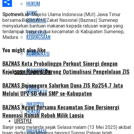
Telegram
HUKUM
Share
SAINS
Spotnews.id-
Majelis Ulama Indonesia (MUI) Jawa Timur
BIROKRASI
bersama Badan Amil Zakat Nasional (Baznas) Sumenep
menyalurkan bantuan makanan kepada ratusan warga yang
terdampak banjir di dua kecamatan di Kabupaten Sumenep,
TEKNOLOGI
KEBANGSAAN
Madura.
You might also like
SOSOK
KOMUNIKASI
BAZNAS Kota Probolinggo Perkuat Sinergi dengan
PESANTREN
Kejaksaan Negeri, Dorong Optimalisasi Pengelolaan ZIS
SOSIAL DAN POLITIK
BAZNAS Bojonegoro Salurkan Dana ZIS Rp254,7 Juta
PEMILU
PRESPEKTIF
Melalui UPZ SD dan SMP se-Kabupaten
INKOPPOL
BAZNAS Ngawi Bersama Kecamatan Sine Bersinergi
HUKUM
Renovasi Rumah Roboh Milik Lansia
LIFESTYLE
Banjir yang melanda sejak Selasa malam (13 Mei 2025) akibat
BIROKRASI
hujan deras dan jebolnya tanggul Sungai Patean telah