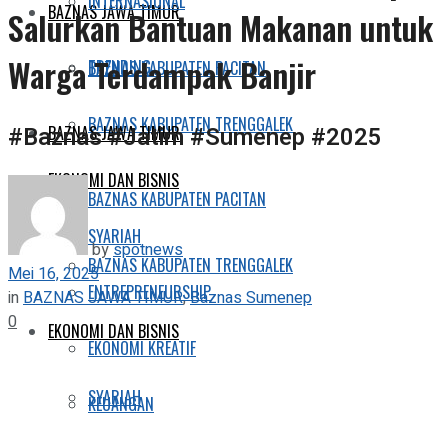
INTERNASIONAL
BAZNAS JAWA TIMUR
Salurkan Bantuan Makanan untuk
Warga Terdampak Banjir
TRENDING
BAZNAS KABUPATEN PACITAN
BAZNAS KABUPATEN TRENGGALEK
#Baznas #Jatim #Sumenep #2025
BAZNAS JAWA TIMUR
EKONOMI DAN BISNIS
BAZNAS KABUPATEN PACITAN
SYARIAH
by
spotnews
BAZNAS KABUPATEN TRENGGALEK
Mei 16, 2025
ENTREPRENEURSHIP
in
BAZNAS JAWA TIMUR
,
Baznas Sumenep
0
EKONOMI DAN BISNIS
EKONOMI KREATIF
SYARIAH
KEUANGAN