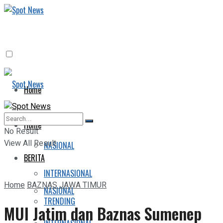
Home
BERITA
Home
No Result
View All Result
NASIONAL
BERITA
INTERNASIONAL
Home
BAZNAS JAWA TIMUR
NASIONAL
TRENDING
MUI Jatim dan Baznas Sumenep