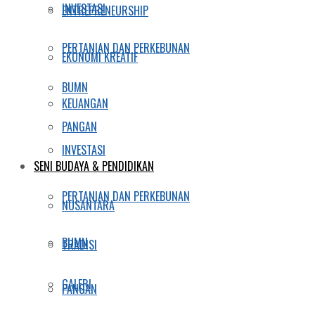
INVESTASI
ENTREPRENEURSHIP
PERTANIAN DAN PERKEBUNAN
EKONOMI KREATIF
BUMN
KEUANGAN
PANGAN
INVESTASI
SENI BUDAYA & PENDIDIKAN
PERTANIAN DAN PERKEBUNAN
NUSANTARA
BUMN
TRADISI
GALERI
PANGAN