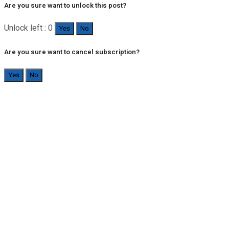
Are you sure want to unlock this post?
Unlock left : 0
Yes
No
Are you sure want to cancel subscription?
Yes
No