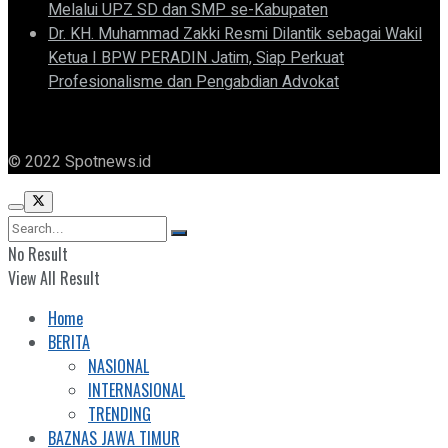
Melalui UPZ SD dan SMP se-Kabupaten
Dr. KH. Muhammad Zakki Resmi Dilantik sebagai Wakil
Ketua I BPW PERADIN Jatim, Siap Perkuat
Profesionalisme dan Pengabdian Advokat
© 2022 Spotnews.id
No Result
View All Result
Home
BERITA
NASIONAL
INTERNASIONAL
TRENDING
BAZNAS JAWA TIMUR