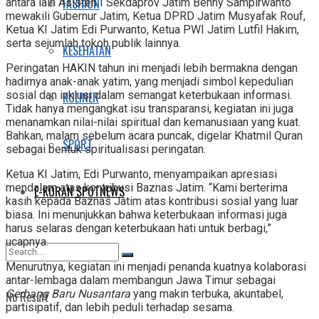
FASHION
antara lain Asisten I Sekdaprov Jatim Benny Sampirwanto
mewakili Gubernur Jatim, Ketua DPRD Jatim Musyafak Rouf,
Ketua KI Jatim Edi Purwanto, Ketua PWI Jatim Lutfil Hakim,
serta sejumlah tokoh publik lainnya.
KESEHATAN
Peringatan HAKIN tahun ini menjadi lebih bermakna dengan
hadirnya anak-anak yatim, yang menjadi simbol kepedulian
sosial dan inklusi dalam semangat keterbukaan informasi.
KULINER
Tidak hanya mengangkat isu transparansi, kegiatan ini juga
menanamkan nilai-nilai spiritual dan kemanusiaan yang kuat.
Bahkan, malam sebelum acara puncak, digelar Khatmil Quran
SPORT
sebagai bentuk spiritualisasi peringatan.
Ketua KI Jatim, Edi Purwanto, menyampaikan apresiasi
mendalam atas kontribusi Baznas Jatim. “Kami berterima
E-KORAN SPOTNEWS
kasih kepada Baznas Jatim atas kontribusi sosial yang luar
biasa. Ini menunjukkan bahwa keterbukaan informasi juga
harus selaras dengan keterbukaan hati untuk berbagi,”
ucapnya.
Menurutnya, kegiatan ini menjadi penanda kuatnya kolaborasi
antar-lembaga dalam membangun Jawa Timur sebagai
Gerbang Baru Nusantara
yang makin terbuka, akuntabel,
No Result
partisipatif, dan lebih peduli terhadap sesama.