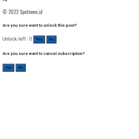
© 2022 Spotnews.id
Are you sure want to unlock this post?
Unlock left : 0
Yes
No
Are you sure want to cancel subscription?
Yes
No