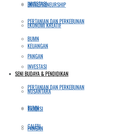
INVESTASI
ENTREPRENEURSHIP
PERTANIAN DAN PERKEBUNAN
EKONOMI KREATIF
BUMN
KEUANGAN
PANGAN
INVESTASI
SENI BUDAYA & PENDIDIKAN
PERTANIAN DAN PERKEBUNAN
NUSANTARA
BUMN
TRADISI
GALERI
PANGAN