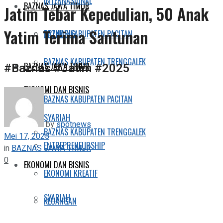
INTERNASIONAL
BAZNAS JAWA TIMUR
Jatim Tebar Kepedulian, 50 Anak
Yatim Terima Santunan
TRENDING
BAZNAS KABUPATEN PACITAN
BAZNAS KABUPATEN TRENGGALEK
#Baznas #Jatim #2025
BAZNAS JAWA TIMUR
EKONOMI DAN BISNIS
BAZNAS KABUPATEN PACITAN
SYARIAH
by
spotnews
BAZNAS KABUPATEN TRENGGALEK
Mei 17, 2025
ENTREPRENEURSHIP
in
BAZNAS JAWA TIMUR
0
EKONOMI DAN BISNIS
EKONOMI KREATIF
SYARIAH
KEUANGAN