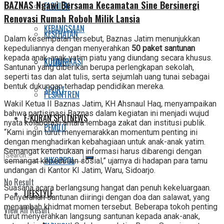
BAZNAS Ngawi Bersama Kecamatan Sine Bersinergi
FASHION
Renovasi Rumah Roboh Milik Lansia
KEBANGSAAN
KESEHATAN
Dalam kesempatan tersebut, Baznas Jatim menunjukkan
kepeduliannya dengan menyerahkan
50 paket santunan
kepada anak-anak yatim piatu yang diundang secara khusus.
KOMUNIKASI
KULINER
Santunan yang diberikan berupa perlengkapan sekolah,
seperti tas dan alat tulis, serta sejumlah uang tunai sebagai
bentuk dukungan terhadap pendidikan mereka.
SPORT
PESANTREN
Wakil Ketua II Baznas Jatim, KH Ahsnaul Haq, menyampaikan
bahwa partisipasi Baznas dalam kegiatan ini menjadi wujud
E-KORAN SPOTNEWS
nyata kolaborasi antara lembaga zakat dan institusi publik.
PEMILU
“Kami ingin turut menyemarakkan momentum penting ini
dengan menghadirkan kebahagiaan untuk anak-anak yatim.
Semangat keterbukaan informasi harus dibarengi dengan
INKOPPOL
semangat kepedulian sosial,” ujarnya di hadapan para tamu
undangan di Kantor KI Jatim, Waru, Sidoarjo.
No Result
Suasana acara berlangsung hangat dan penuh kekeluargaan.
LIFESTYLE
Penyerahan santunan diiringi dengan doa dan salawat, yang
menambah khidmat momen tersebut. Beberapa tokoh penting
View All Result
turut menyerahkan langsung santunan kepada anak-anak,