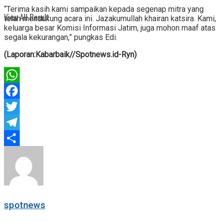
“Terima kasih kami sampaikan kepada segenap mitra yang
View All Result
telah mendukung acara ini. Jazakumullah khairan katsira. Kami,
keluarga besar Komisi Informasi Jatim, juga mohon maaf atas
segala kekurangan,” pungkas Edi.
(Laporan:Kabarbaik//Spotnews.id-Ryn)
WhatsApp
Facebook
Twitter
Telegram
Share
spotnews