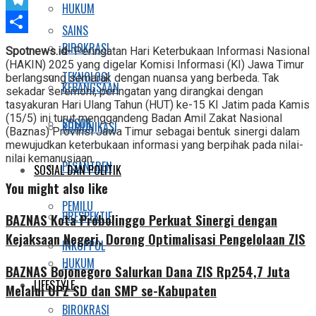
HUKUM
Telegram
SAINS
Share
BIROKRASI
Spotnews.id-
Peringatan Hari Keterbukaan Informasi Nasional
(HAKIN) 2025 yang digelar Komisi Informasi (KI) Jawa Timur
TEKNOLOGI
berlangsung semarak dengan nuansa yang berbeda. Tak
KEBANGSAAN
sekadar seremoni, peringatan yang dirangkai dengan
tasyakuran Hari Ulang Tahun (HUT) ke-15 KI Jatim pada Kamis
(15/5) ini turut menggandeng Badan Amil Zakat Nasional
SOSOK
KOMUNIKASI
(Baznas) Provinsi Jawa Timur sebagai bentuk sinergi dalam
mewujudkan keterbukaan informasi yang berpihak pada nilai-
nilai kemanusiaan.
PESANTREN
SOSIAL DAN POLITIK
You might also like
PEMILU
PRESPEKTIF
BAZNAS Kota Probolinggo Perkuat Sinergi dengan
Kejaksaan Negeri, Dorong Optimalisasi Pengelolaan ZIS
INKOPPOL
HUKUM
BAZNAS Bojonegoro Salurkan Dana ZIS Rp254,7 Juta
LIFESTYLE
Melalui UPZ SD dan SMP se-Kabupaten
BIROKRASI