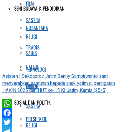
FILM
SENI BUDAYA & PENDIDIKAN
SASTRA
NUSANTARA
RELIGI
TRADISI
SAINS
GALERI
TEKNOLOGI
Asisten I Sekdaprov Jatim Benny Sampirwanto saat
menyerahkan santunan kepada anak yatim di peringatan
SOSOK
FILM
HAKIN 2025 dan HUT ke-15 KI Jatim, Kamis (25/5).
SOSIAL DAN POLITIK
SASTRA
WhatsApp
PRESPEKTIF
Facebook
RELIGI
Twitter