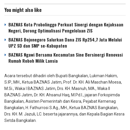
You might also like
BAZNAS Kota Probolinggo Perkuat Sinergi dengan Kejaksaan
Negeri, Dorong Optimalisasi Pengelolaan ZIS
BAZNAS Bojonegoro Salurkan Dana ZIS Rp254,7 Juta Melalui
UPZ SD dan SMP se-Kabupaten
BAZNAS Ngawi Bersama Kecamatan Sine Bersinergi Renovasi
Rumah Roboh Milik Lansia
Acara tersebut dihadiri oleh Bupati Bangkalan, Lukman Hakim,
S.IP., MH., Ketua BAZNAS Jatim, Prof. Dr. KH. Ali Maschan Moesa,
M.Si., Waka I BAZNAS Jatim, Drs. KH. Masnuh, MA., Waka II
BAZNAS Jatim, Dr. KH. Ahsanul Haq, M.Pd.I., jajaran Forkopimda
Bangkalan, Asisten Pemerintah dan Kesra, Pejabat Kemenag
Bangkalan, H. Fathurrosi S.Ag., MH., Ketua BAZNAS Bangkalan,
Drs. KH. M. Jazuli, LC. beserta jajarannya, dan Kepala Bagian Kesra
Setda Bangkalan.