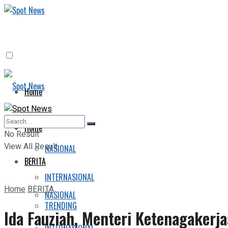
Home
BERITA
Home
No Result
View All Result
NASIONAL
BERITA
INTERNASIONAL
Home
BERITA
NASIONAL
TRENDING
Ida Fauziah, Menteri Ketenagaker