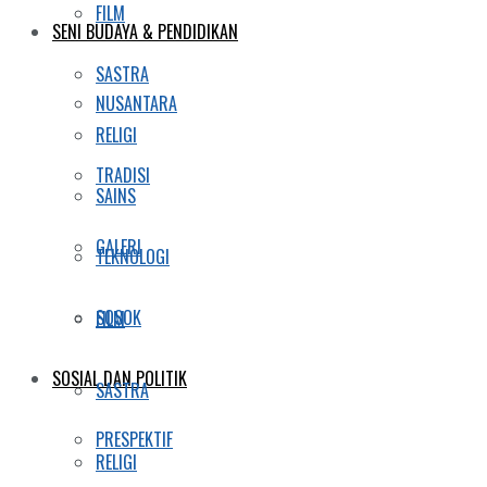
FILM
SENI BUDAYA & PENDIDIKAN
SASTRA
NUSANTARA
RELIGI
TRADISI
SAINS
GALERI
TEKNOLOGI
SOSOK
FILM
SOSIAL DAN POLITIK
SASTRA
PRESPEKTIF
RELIGI