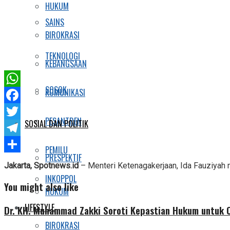
HUKUM
SAINS
BIROKRASI
TEKNOLOGI
KEBANGSAAN
SOSOK
KOMUNIKASI
WhatsApp
Facebook
PESANTREN
SOSIAL DAN POLITIK
Twitter
Telegram
PEMILU
PRESPEKTIF
Share
Jakarta, Spotnews.id
– Menteri Ketenagakerjaan, Ida Fauziyah 
INKOPPOL
You might also like
HUKUM
LIFESTYLE
Dr. KH. Muhammad Zakki Soroti Kepastian Hukum untuk C
BIROKRASI