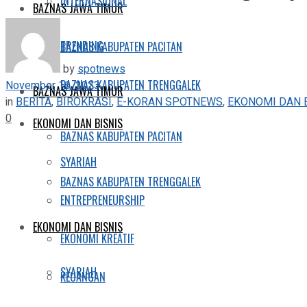
INTERNASIONAL
BAZNAS JAWA TIMUR
TRENDING
BAZNAS KABUPATEN PACITAN
by
spotnews
BAZNAS KABUPATEN TRENGGALEK
November 16, 2023
BAZNAS JAWA TIMUR
in
BERITA
,
BIROKRASI
,
E-KORAN SPOTNEWS
,
EKONOMI DAN 
0
EKONOMI DAN BISNIS
BAZNAS KABUPATEN PACITAN
SYARIAH
BAZNAS KABUPATEN TRENGGALEK
ENTREPRENEURSHIP
EKONOMI DAN BISNIS
EKONOMI KREATIF
SYARIAH
KEUANGAN