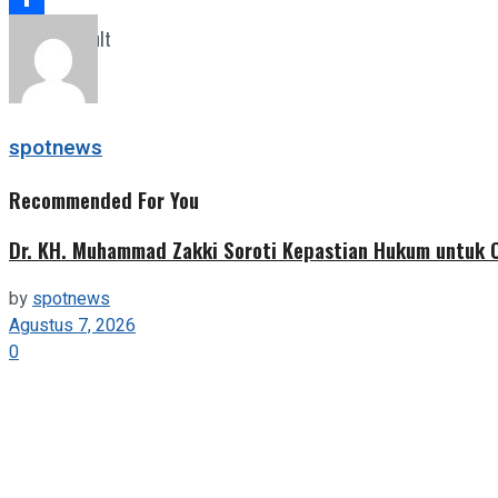
Share
View All Result
spotnews
Recommended For You
Dr. KH. Muhammad Zakki Soroti Kepastian Hukum untuk C
by
spotnews
Agustus 7, 2026
0