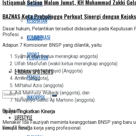
Istiqamah Setiap Malam Jumat, KH Muhammad Zakki Gela
FASHION
BAZNAS Kota Probolinggo Perkuat Sinergi dengan Kejaks
KEBANGSAAN
KESEHATAN
Dasar hukum, Pelantikan tersebut didasarkan pada Keputusan
Profesi.
KOMUNIKASI
KULINER
Adapun 7 Komisioner BNSP yang dilantik, yaitu:
SPORT
Syamsi Hari (ketua merangkap anggota)
PESANTREN
Ulfah Masfufah (wakil ketua merangkap anggota)
Muhammad Nur Hayid (Anggota)
E-KORAN SPOTNEWS
PEMILU
Amilin (anggota),
Miftahul Azis (anggota)
Adi Mahfudz Wuhadji (anggota), dan
INKOPPOL
Nurwijoyo Satrio Aji Martono (anggota).
No Result
Upaya Tingkatkan Kinerja
LIFESTYLE
Menaker Ida Fauziyah meminta keanggotaan BNSP yang baru untuk
View All Result
berupa tenaga kerja yang profesional.