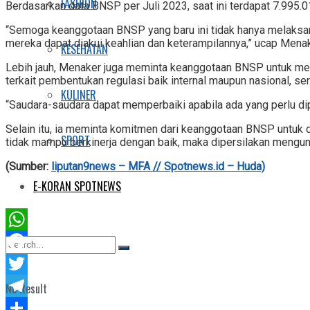
FASHION
Berdasarkan data BNSP per Juli 2023, saat ini terdapat 7.995.017
“Semoga keanggotaan BNSP yang baru ini tidak hanya melaksanak
mereka dapat diakui keahlian dan keterampilannya,” ucap Menak
KESEHATAN
Lebih jauh, Menaker juga meminta keanggotaan BNSP untuk mel
terkait pembentukan regulasi baik internal maupun nasional, ser
KULINER
“Saudara-saudara dapat memperbaiki apabila ada yang perlu dip
Selain itu, ia meminta komitmen dari keanggotaan BNSP untuk
SPORT
tidak mampu berkinerja dengan baik, maka dipersilakan mengundu
(Sumber:
liputan9news – MFA // Spotnews.id – Huda)
E-KORAN SPOTNEWS
WhatsApp
Facebook
Twitter
No Result
Telegram