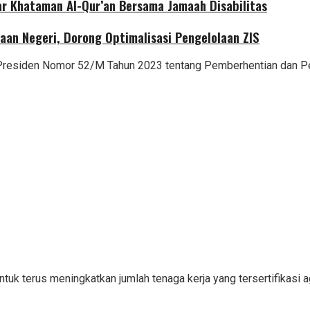
r Khataman Al-Qur’an Bersama Jamaah Disabilitas
aan Negeri, Dorong Optimalisasi Pengelolaan ZIS
 Presiden Nomor 52/M Tahun 2023 tentang Pemberhentian dan P
 terus meningkatkan jumlah tenaga kerja yang tersertifikasi agar