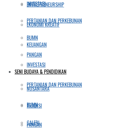
INVESTASI
ENTREPRENEURSHIP
PERTANIAN DAN PERKEBUNAN
EKONOMI KREATIF
BUMN
KEUANGAN
PANGAN
INVESTASI
SENI BUDAYA & PENDIDIKAN
PERTANIAN DAN PERKEBUNAN
NUSANTARA
BUMN
TRADISI
GALERI
PANGAN