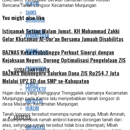
HUKUM
Bencana Tanah Longsor Kecamatan Munjungan
SAINS
You might also like
BIROKRASI
Istiqamah Setiap Malam Jumat, KH Muhammad Zakki
TEKNOLOGI
KEBANGSAAN
Gelar Khataman Al-Qur’an Bersama Jamaah Disabilitas
SOSOK
BAZNAS Kota Probolinggo Perkuat Sinergi dengan
KOMUNIKASI
Kejaksaan Negeri, Dorong Optimalisasi Pengelolaan ZIS
PESANTREN
SOSIAL DAN POLITIK
BAZNAS Bojonegoro Salurkan Dana ZIS Rp254,7 Juta
Melalui UPZ SD dan SMP se-Kabupaten
PEMILU
PRESPEKTIF
Hujan deras yang mengguyur Trenggalek utamanya Kecamatan
Munjungan pada Kamis lalu menyebabkan tanah longsor di
INKOPPOL
desa Masaran, Kecamatan Munjungan.
HUKUM
Tanah longsor tersebut menimpa rumah warga, Mbah Aminah,
LIFESTYLE
akibatnya tembok rumah ambrol karena dorongan tanah dari
atas, sehingga rumah tersebut tidak bisa ditempati, Mbah
BIROKRASI