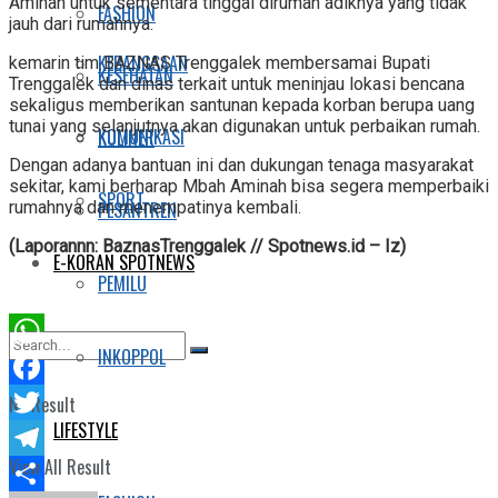
Aminah untuk sementara tinggal dirumah adiknya yang tidak
FASHION
jauh dari rumahnya.
KEBANGSAAN
kemarin tim BAZNAS Trenggalek membersamai Bupati
KESEHATAN
Trenggalek dan dinas terkait untuk meninjau lokasi bencana
sekaligus memberikan santunan kepada korban berupa uang
tunai yang selanjutnya akan digunakan untuk perbaikan rumah.
KOMUNIKASI
KULINER
Dengan adanya bantuan ini dan dukungan tenaga masyarakat
sekitar, kami berharap Mbah Aminah bisa segera memperbaiki
SPORT
rumahnya dan menempatinya kembali.
PESANTREN
(Laporannn: BaznasTrenggalek // Spotnews.id – Iz)
E-KORAN SPOTNEWS
PEMILU
INKOPPOL
WhatsApp
Facebook
No Result
LIFESTYLE
Twitter
View All Result
Telegram