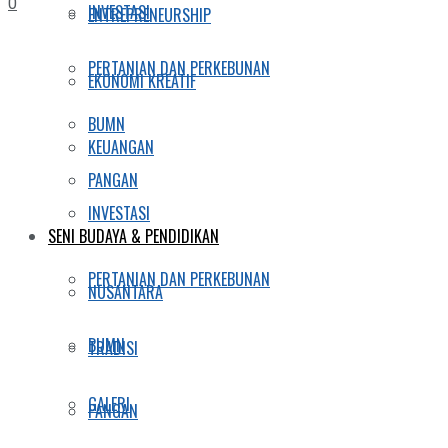
0
INVESTASI
ENTREPRENEURSHIP
PERTANIAN DAN PERKEBUNAN
EKONOMI KREATIF
BUMN
KEUANGAN
PANGAN
INVESTASI
SENI BUDAYA & PENDIDIKAN
PERTANIAN DAN PERKEBUNAN
NUSANTARA
BUMN
TRADISI
GALERI
PANGAN