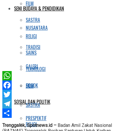
FILM
SENI BUDAYA & PENDIDIKAN
SASTRA
NUSANTARA
RELIGI
TRADISI
SAINS
GALERI
TEKNOLOGI
WhatsApp
SOSOK
FILM
Facebook
SOSIAL DAN POLITIK
Twitter
SASTRA
Telegram
PRESPEKTIF
Share
RELIGI
Trenggalek, Spotnews.id –
Badan Amil Zakat Nasional
(BAZNAS) Trenggalek Berikan Santunan Untuk Korban