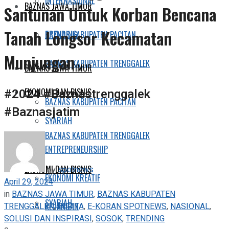
INTERNASIONAL
BAZNAS JAWA TIMUR
Santunan Untuk Korban Bencana
Tanah Longsor Kecamatan
TRENDING
BAZNAS KABUPATEN PACITAN
Munjungan
BAZNAS KABUPATEN TRENGGALEK
BAZNAS JAWA TIMUR
#2024 #Baznastrenggalek
EKONOMI DAN BISNIS
BAZNAS KABUPATEN PACITAN
#Baznasjatim
SYARIAH
BAZNAS KABUPATEN TRENGGALEK
ENTREPRENEURSHIP
EKONOMI DAN BISNIS
by
spotnews
EKONOMI KREATIF
April 29, 2024
in
BAZNAS JAWA TIMUR
,
BAZNAS KABUPATEN
SYARIAH
TRENGGALEK
,
BERITA
,
E-KORAN SPOTNEWS
,
NASIONAL
,
KEUANGAN
SOLUSI DAN INSPIRASI
,
SOSOK
,
TRENDING