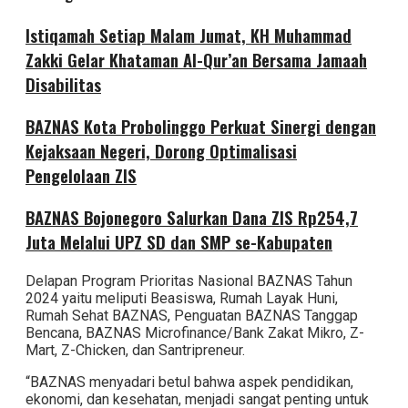
Istiqamah Setiap Malam Jumat, KH Muhammad
Zakki Gelar Khataman Al-Qur’an Bersama Jamaah
Disabilitas
BAZNAS Kota Probolinggo Perkuat Sinergi dengan
Kejaksaan Negeri, Dorong Optimalisasi
Pengelolaan ZIS
BAZNAS Bojonegoro Salurkan Dana ZIS Rp254,7
Juta Melalui UPZ SD dan SMP se-Kabupaten
Delapan Program Prioritas Nasional BAZNAS Tahun
2024 yaitu meliputi Beasiswa, Rumah Layak Huni,
Rumah Sehat BAZNAS, Penguatan BAZNAS Tanggap
Bencana, BAZNAS Microfinance/Bank Zakat Mikro, Z-
Mart, Z-Chicken, dan Santripreneur.
“BAZNAS menyadari betul bahwa aspek pendidikan,
ekonomi, dan kesehatan, menjadi sangat penting untuk