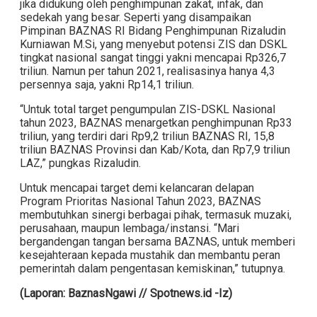
jika didukung oleh penghimpunan zakat, infak, dan
sedekah yang besar. Seperti yang disampaikan
Pimpinan BAZNAS RI Bidang Penghimpunan Rizaludin
Kurniawan M.Si, yang menyebut potensi ZIS dan DSKL
tingkat nasional sangat tinggi yakni mencapai Rp326,7
triliun. Namun per tahun 2021, realisasinya hanya 4,3
persennya saja, yakni Rp14,1 triliun.
“Untuk total target pengumpulan ZIS-DSKL Nasional
tahun 2023, BAZNAS menargetkan penghimpunan Rp33
triliun, yang terdiri dari Rp9,2 triliun BAZNAS RI, 15,8
triliun BAZNAS Provinsi dan Kab/Kota, dan Rp7,9 triliun
LAZ,” pungkas Rizaludin.
Untuk mencapai target demi kelancaran delapan
Program Prioritas Nasional Tahun 2023, BAZNAS
membutuhkan sinergi berbagai pihak, termasuk muzaki,
perusahaan, maupun lembaga/instansi. “Mari
bergandengan tangan bersama BAZNAS, untuk memberi
kesejahteraan kepada mustahik dan membantu peran
pemerintah dalam pengentasan kemiskinan,” tutupnya.
(Laporan: BaznasNgawi // Spotnews.id -Iz)