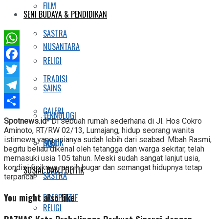
FILM
SENI BUDAYA & PENDIDIKAN
SASTRA
NUSANTARA
WhatsApp
RELIGI
Facebook
TRADISI
Twitter
SAINS
Telegram
GALERI
TEKNOLOGI
Share
Spotnews.id-
Di sebuah rumah sederhana di Jl. Hos Cokro
Aminoto, RT/RW 02/13, Lumajang, hidup seorang wanita
istimewa yang usianya sudah lebih dari seabad. Mbah Rasmi,
SOSOK
FILM
begitu beliau dikenal oleh tetangga dan warga sekitar, telah
memasuki usia 105 tahun. Meski sudah sangat lanjut usia,
kondisi fisiknya masih bugar dan semangat hidupnya tetap
SOSIAL DAN POLITIK
SASTRA
terpancar.
You might also like
PRESPEKTIF
RELIGI