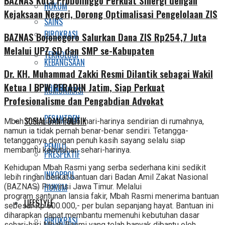
BAZNAS Kota Probolinggo Perkuat Sinergi dengan
HUKUM
Kejaksaan Negeri, Dorong Optimalisasi Pengelolaan ZIS
SAINS
BIROKRASI
BAZNAS Bojonegoro Salurkan Dana ZIS Rp254,7 Juta
Melalui UPZ SD dan SMP se-Kabupaten
TEKNOLOGI
KEBANGSAAN
Dr. KH. Muhammad Zakki Resmi Dilantik sebagai Wakil
Ketua I BPW PERADIN Jatim, Siap Perkuat
SOSOK
KOMUNIKASI
Profesionalisme dan Pengabdian Advokat
PESANTREN
SOSIAL DAN POLITIK
Mbah Rasmi menjalani hari-harinya sendirian di rumahnya,
namun ia tidak pernah benar-benar sendiri. Tetangga-
tetangganya dengan penuh kasih sayang selalu siap
PEMILU
membantu kebutuhan sehari-harinya.
PRESPEKTIF
Kehidupan Mbah Rasmi yang serba sederhana kini sedikit
INKOPPOL
lebih ringan berkat bantuan dari Badan Amil Zakat Nasional
HUKUM
(BAZNAS) Provinsi Jawa Timur. Melalui
program santunan lansia fakir, Mbah Rasmi menerima bantuan
LIFESTYLE
sebesar Rp 600.000,- per bulan sepanjang hayat. Bantuan ini
diharapkan dapat membantu memenuhi kebutuhan dasar
BIROKRASI
sehari-hari Mbah Rasmi yang telah banyak dibantu oleh