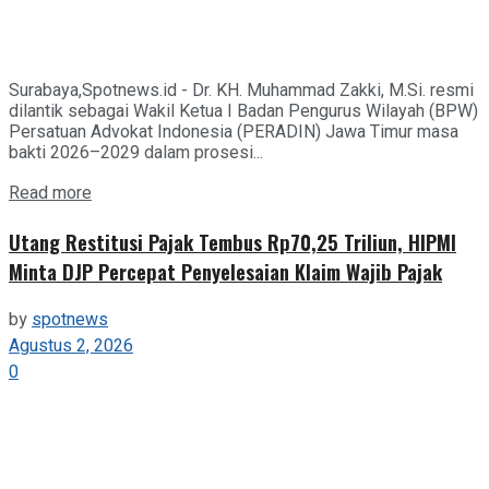
Surabaya,Spotnews.id - Dr. KH. Muhammad Zakki, M.Si. resmi
dilantik sebagai Wakil Ketua I Badan Pengurus Wilayah (BPW)
Persatuan Advokat Indonesia (PERADIN) Jawa Timur masa
bakti 2026–2029 dalam prosesi...
Details
Read more
Utang Restitusi Pajak Tembus Rp70,25 Triliun, HIPMI
Minta DJP Percepat Penyelesaian Klaim Wajib Pajak
by
spotnews
Agustus 2, 2026
0