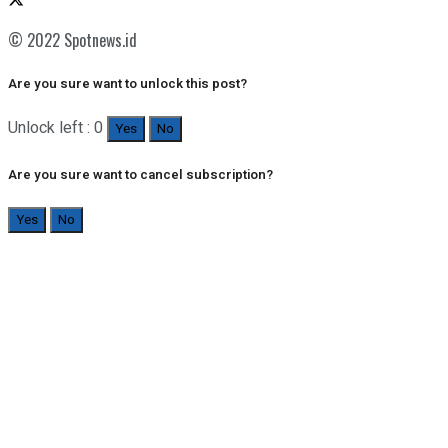
© 2022 Spotnews.id
Are you sure want to unlock this post?
Unlock left : 0
Yes
No
Are you sure want to cancel subscription?
Yes
No