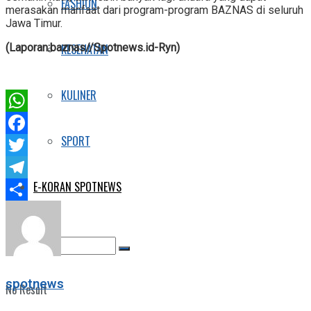
FASHION
merasakan manfaat dari program-program BAZNAS di seluruh
Jawa Timur.
KESEHATAN
(Laporan:baznas//Spotnews.id-Ryn)
KULINER
WhatsApp
SPORT
Facebook
Twitter
E-KORAN SPOTNEWS
Telegram
Share
spotnews
No Result