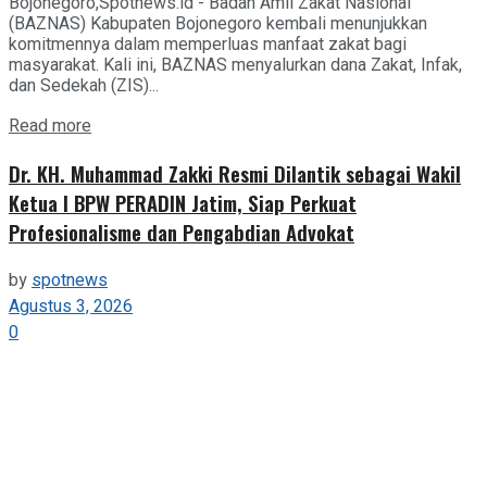
Bojonegoro,Spotnews.id - Badan Amil Zakat Nasional
(BAZNAS) Kabupaten Bojonegoro kembali menunjukkan
komitmennya dalam memperluas manfaat zakat bagi
masyarakat. Kali ini, BAZNAS menyalurkan dana Zakat, Infak,
dan Sedekah (ZIS)...
Details
Read more
Dr. KH. Muhammad Zakki Resmi Dilantik sebagai Wakil
Ketua I BPW PERADIN Jatim, Siap Perkuat
Profesionalisme dan Pengabdian Advokat
by
spotnews
Agustus 3, 2026
0