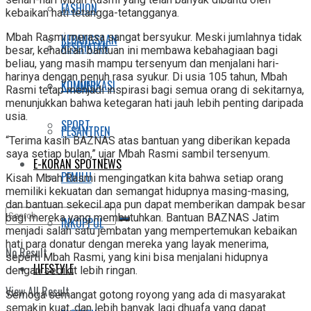
FASHION
kebaikan hati tetangga-tetangganya.
Mbah Rasmi merasa sangat bersyukur. Meski jumlahnya tidak
KEBANGSAAN
KESEHATAN
besar, kehadiran bantuan ini membawa kebahagiaan bagi
beliau, yang masih mampu tersenyum dan menjalani hari-
harinya dengan penuh rasa syukur. Di usia 105 tahun, Mbah
KOMUNIKASI
KULINER
Rasmi tetap menjadi inspirasi bagi semua orang di sekitarnya,
menunjukkan bahwa ketegaran hati jauh lebih penting daripada
usia.
SPORT
PESANTREN
“Terima kasih BAZNAS atas bantuan yang diberikan kepada
saya setiap bulan,” ujar Mbah Rasmi sambil tersenyum.
E-KORAN SPOTNEWS
PEMILU
Kisah Mbah Rasmi mengingatkan kita bahwa setiap orang
memiliki kekuatan dan semangat hidupnya masing-masing,
dan bantuan sekecil apa pun dapat memberikan dampak besar
bagi mereka yang membutuhkan. Bantuan BAZNAS Jatim
INKOPPOL
menjadi salah satu jembatan yang mempertemukan kebaikan
hati para donatur dengan mereka yang layak menerima,
No Result
seperti Mbah Rasmi, yang kini bisa menjalani hidupnya
LIFESTYLE
dengan sedikit lebih ringan.
View All Result
Semoga semangat gotong royong yang ada di masyarakat
semakin kuat, dan lebih banyak lagi dhuafa yang dapat