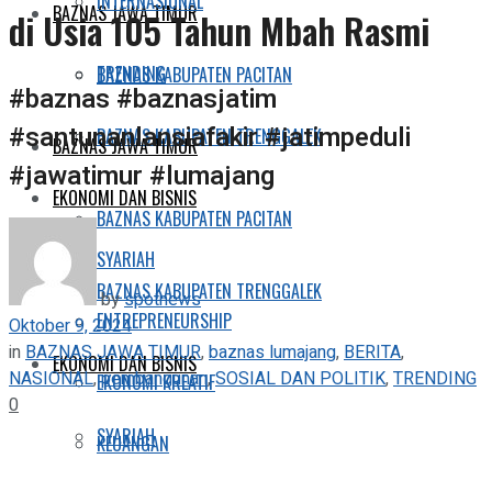
INTERNASIONAL
BAZNAS JAWA TIMUR
di Usia 105 Tahun Mbah Rasmi
TRENDING
BAZNAS KABUPATEN PACITAN
#baznas #baznasjatim
#santunanlansiafakir #jatimpeduli
BAZNAS KABUPATEN TRENGGALEK
BAZNAS JAWA TIMUR
#jawatimur #lumajang
EKONOMI DAN BISNIS
BAZNAS KABUPATEN PACITAN
SYARIAH
BAZNAS KABUPATEN TRENGGALEK
by
spotnews
ENTREPRENEURSHIP
Oktober 9, 2024
in
BAZNAS JAWA TIMUR
,
baznas lumajang
,
BERITA
,
EKONOMI DAN BISNIS
NASIONAL
,
pembangunan
,
SOSIAL DAN POLITIK
,
TRENDING
EKONOMI KREATIF
0
SYARIAH
KEUANGAN