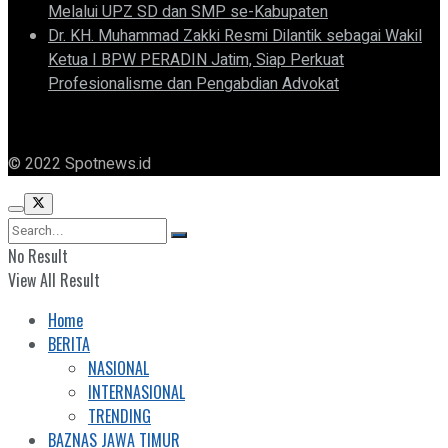
Melalui UPZ SD dan SMP se-Kabupaten
Dr. KH. Muhammad Zakki Resmi Dilantik sebagai Wakil
Ketua I BPW PERADIN Jatim, Siap Perkuat
Profesionalisme dan Pengabdian Advokat
© 2022 Spotnews.id
No Result
View All Result
Home
BERITA
NASIONAL
INTERNASIONAL
TRENDING
BAZNAS JAWA TIMUR