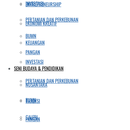
INVESTASI
ENTREPRENEURSHIP
PERTANIAN DAN PERKEBUNAN
EKONOMI KREATIF
BUMN
KEUANGAN
PANGAN
INVESTASI
SENI BUDAYA & PENDIDIKAN
PERTANIAN DAN PERKEBUNAN
NUSANTARA
BUMN
TRADISI
GALERI
PANGAN