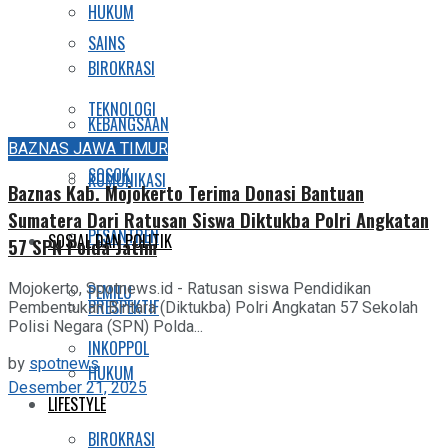
HUKUM
SAINS
BIROKRASI
TEKNOLOGI
KEBANGSAAN
BAZNAS JAWA TIMUR
SOSOK
KOMUNIKASI
Baznas Kab. Mojokerto Terima Donasi Bantuan
Sumatera Dari Ratusan Siswa Diktukba Polri Angkatan
PESANTREN
SOSIAL DAN POLITIK
57 SPN Polda Jatim
Mojokerto, Spotnews.id - Ratusan siswa Pendidikan
PEMILU
PRESPEKTIF
Pembentukan Bintara (Diktukba) Polri Angkatan 57 Sekolah
Polisi Negara (SPN) Polda...
INKOPPOL
by
spotnews
HUKUM
Desember 21, 2025
LIFESTYLE
BIROKRASI