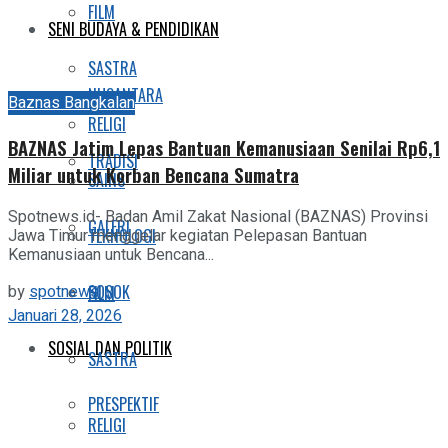
FILM
SENI BUDAYA & PENDIDIKAN
SASTRA
NUSANTARA
Baznas Bangkalan
RELIGI
BAZNAS Jatim Lepas Bantuan Kemanusiaan Senilai Rp6,1
TRADISI
Miliar untuk Korban Bencana Sumatra
SAINS
Spotnews.id- Badan Amil Zakat Nasional (BAZNAS) Provinsi
GALERI
TEKNOLOGI
Jawa Timur menggelar kegiatan Pelepasan Bantuan
Kemanusiaan untuk Bencana...
by
spotnews
SOSOK
FILM
Januari 28, 2026
SOSIAL DAN POLITIK
SASTRA
PRESPEKTIF
RELIGI