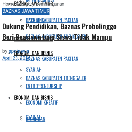
INTERNASIONAL
BAZNAS JAWA TIMUR
Home
Category
pembangunan
BAZNAS JAWA TIMUR
TRENDING
BAZNAS KABUPATEN PACITAN
Dukung Pendidikan, Baznas Probolinggo
Beri Beasiswa bagi Siswa Tidak Mampu
BAZNAS KABUPATEN TRENGGALEK
BAZNAS JAWA TIMUR
by
spotnews
EKONOMI DAN BISNIS
April 23, 2026
BAZNAS KABUPATEN PACITAN
SYARIAH
BAZNAS KABUPATEN TRENGGALEK
ENTREPRENEURSHIP
EKONOMI DAN BISNIS
EKONOMI KREATIF
SYARIAH
KEUANGAN