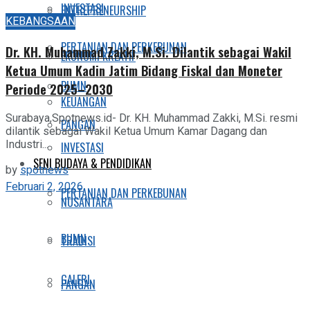
INVESTASI
ENTREPRENEURSHIP
KEBANGSAAN
PERTANIAN DAN PERKEBUNAN
Dr. KH. Muhammad Zakki, M.Si. Dilantik sebagai Wakil
EKONOMI KREATIF
Ketua Umum Kadin Jatim Bidang Fiskal dan Moneter
BUMN
Periode 2025–2030
KEUANGAN
Surabaya,Spotnews.id- Dr. KH. Muhammad Zakki, M.Si. resmi
PANGAN
dilantik sebagai Wakil Ketua Umum Kamar Dagang dan
Industri...
INVESTASI
SENI BUDAYA & PENDIDIKAN
by
spotnews
Februari 2, 2026
PERTANIAN DAN PERKEBUNAN
NUSANTARA
BUMN
TRADISI
GALERI
PANGAN