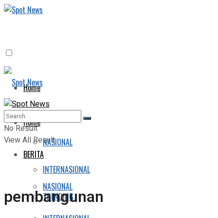
Home
BERITA
Home
No Result
View All Result
NASIONAL
BERITA
INTERNASIONAL
NASIONAL
pembangunan
TRENDING