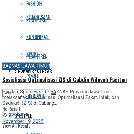
FASHION
KEBANGSAAN
KESEHATAN
KOMUNIKASI
KULINER
SPORT
PESANTREN
BAZNAS JAWA TIMUR
E-KORAN SPOTNEWS
PEMILU
Sosialisasi Optimalisasi ZIS di Cabdin Wilayah Pacitan
Pacitan, Spotnews.id - BAZNAS Provinsi Jawa Timur
INKOPPOL
melaksanakan Sosialisasi Optimalisasi Zakat, Infak, dan
Sedekah (ZIS) di Cabang...
No Result
by
spotnews
LIFESTYLE
November 19, 2025
View All Result