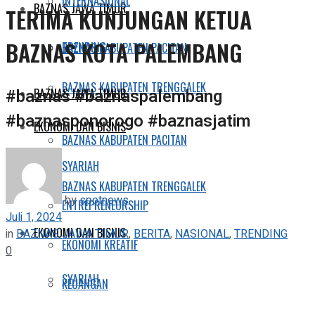
INTERNASIONAL
BAZNAS JAWA TIMUR
TERIMA KUNJUNGAN KETUA
BAZNAS KOTA PALEMBANG
TRENDING
BAZNAS KABUPATEN PACITAN
BAZNAS KABUPATEN TRENGGALEK
#baznas #baznaspalembang
BAZNAS JAWA TIMUR
#baznasponorogo #baznasjatim
EKONOMI DAN BISNIS
BAZNAS KABUPATEN PACITAN
SYARIAH
BAZNAS KABUPATEN TRENGGALEK
by
spotnews
ENTREPRENEURSHIP
Juli 1, 2024
EKONOMI DAN BISNIS
in
BAZNAS JAWA TIMUR
,
BERITA
,
NASIONAL
,
TRENDING
EKONOMI KREATIF
0
SYARIAH
KEUANGAN