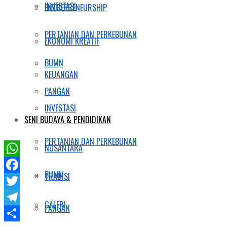
INVESTASI
ENTREPRENEURSHIP
PERTANIAN DAN PERKEBUNAN
EKONOMI KREATIF
BUMN
KEUANGAN
PANGAN
INVESTASI
SENI BUDAYA & PENDIDIKAN
PERTANIAN DAN PERKEBUNAN
NUSANTARA
WhatsApp
BUMN
TRADISI
Facebook
Twitter
GALERI
PANGAN
Telegram