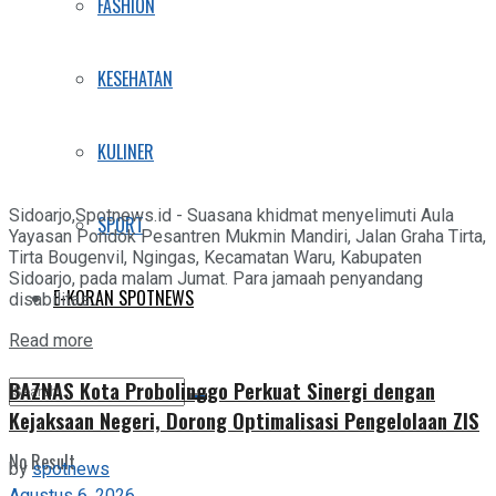
FASHION
KESEHATAN
KULINER
Sidoarjo,Spotnews.id - Suasana khidmat menyelimuti Aula
SPORT
Yayasan Pondok Pesantren Mukmin Mandiri, Jalan Graha Tirta,
Tirta Bougenvil, Ngingas, Kecamatan Waru, Kabupaten
Sidoarjo, pada malam Jumat. Para jamaah penyandang
E-KORAN SPOTNEWS
disabilitas...
Details
Read more
BAZNAS Kota Probolinggo Perkuat Sinergi dengan
Kejaksaan Negeri, Dorong Optimalisasi Pengelolaan ZIS
No Result
by
spotnews
Agustus 6, 2026