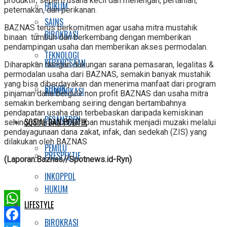
produktif, seperti usaha kecil dan menengah, pertanian,
HUKUM
peternakan, dan perikanan.
SAINS
BAZNAS terus berkomitmen agar usaha mitra mustahik
BIROKRASI
binaan tumbuh dan berkembang dengan memberikan
pendampingan usaha dan memberikan akses permodalan.
TEKNOLOGI
KEBANGSAAN
Diharapkan dengan dukungan sarana pemasaran, legalitas &
permodalan usaha dari BAZNAS, semakin banyak mustahik
yang bisa diberdayakan dan menerima manfaat dari program
SOSOK
KOMUNIKASI
pinjaman dana bergulir non profit BAZNAS dan usaha mitra
semakin berkembang seiring dengan bertambahnya
pendapatan usaha dan terbebaskan daripada kemiskinan
PESANTREN
SOSIAL DAN POLITIK
sehingga terwujud harapan mustahik menjadi muzaki melalui
pendayagunaan dana zakat, infak, dan sedekah (ZIS) yang
dilakukan oleh BAZNAS
PEMILU
PRESPEKTIF
(Laporan:Baznas//Spotnews.id-Ryn)
INKOPPOL
HUKUM
LIFESTYLE
WhatsApp
BIROKRASI