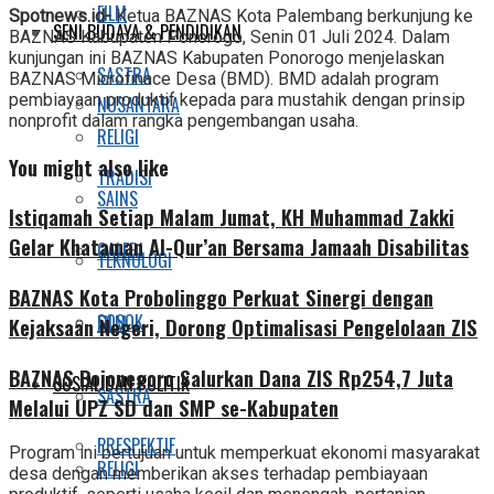
Share
FILM
Spotnews.id-
Ketua BAZNAS Kota Palembang berkunjung ke
SENI BUDAYA & PENDIDIKAN
BAZNAS Kabupaten Ponorogo, Senin 01 Juli 2024. Dalam
kunjungan ini BAZNAS Kabupaten Ponorogo menjelaskan
SASTRA
BAZNAS Microfinace Desa (BMD). BMD adalah program
pembiayaan produktif kepada para mustahik dengan prinsip
NUSANTARA
nonprofit dalam rangka pengembangan usaha.
RELIGI
You might also like
TRADISI
SAINS
Istiqamah Setiap Malam Jumat, KH Muhammad Zakki
Gelar Khataman Al-Qur’an Bersama Jamaah Disabilitas
GALERI
TEKNOLOGI
BAZNAS Kota Probolinggo Perkuat Sinergi dengan
SOSOK
FILM
Kejaksaan Negeri, Dorong Optimalisasi Pengelolaan ZIS
BAZNAS Bojonegoro Salurkan Dana ZIS Rp254,7 Juta
SOSIAL DAN POLITIK
SASTRA
Melalui UPZ SD dan SMP se-Kabupaten
PRESPEKTIF
Program ini bertujuan untuk memperkuat ekonomi masyarakat
RELIGI
desa dengan memberikan akses terhadap pembiayaan