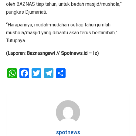
oleh BAZNAS tiap tahun, untuk bedah masjid/mushola,”
pungkas Djumariati.
“Harapannya, mudah-mudahan setiap tahun jumlah
mushola/masjid yang dibantu akan terus bertambah,”
Tutupnya.
(Laporan: Baznasngawi // Spotnews.id – Iz)
W
F
T
T
S
h
a
wi
el
h
at
ce
tt
e
ar
s
b
er
gr
e
A
o
a
p
o
m
p
k
spotnews