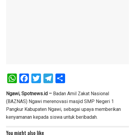
W
F
T
T
S
h
a
wi
el
h
at
ce
tt
e
ar
Ngawi, Spotnews.id –
Badan Amil Zakat Nasional
(BAZNAS) Ngawi merenovasi masjid SMP Negeri 1
s
b
er
gr
e
Pangkur Kabupaten Ngawi, sebagai upaya memberikan
A
o
a
kenyamanan kepada siswa untuk beribadah.
p
o
m
You might also like