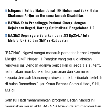
p
k
Istiqamah Setiap Malam Jumat, KH Muhammad Zakki Gelar
Khataman Al-Qur’an Bersama Jamaah Disabilitas
BAZNAS Kota Probolinggo Perkuat Sinergi dengan
Kejaksaan Negeri, Dorong Optimalisasi Pengelolaan ZIS
BAZNAS Bojonegoro Salurkan Dana ZIS Rp254,7 Juta
Melalui UPZ SD dan SMP se-Kabupaten
“BAZNAS Ngawi sangat menaruh perhatian besar kepada
Masjid SMP Negeri 1 Pangkur yang perlu dilakukan
renovasi ini. Dengan adanya perbaikan di segala sisi, tentu
hal ini akan memberikan kenyamanan dan keamanan
kepada Jemaah khususnya siswa untuk beribadah, terlebih
di bulan Ramadhan,” ujar Ketua Baznas Samsul Hadi, S.HI.,
M.Pd.I
Samsul Hadi menambahkan, program Bedah Masjid ini
merupakan peran aktif BAZNAS Ngawi dalam memberikan