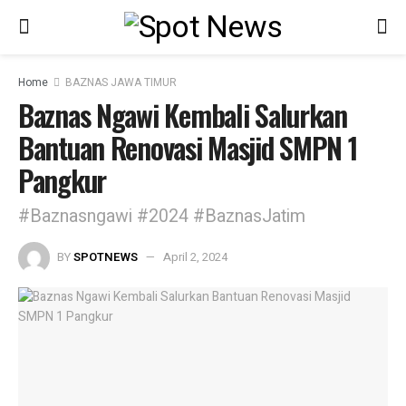
Home
BAZNAS JAWA TIMUR
Baznas Ngawi Kembali Salurkan
Bantuan Renovasi Masjid SMPN 1
Pangkur
#Baznasngawi #2024 #BaznasJatim
BY
SPOTNEWS
April 2, 2024