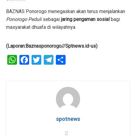
BAZNAS Ponorogo menegaskan akan terus menjalankan
Ponorogo Peduli
sebagai
jaring pengaman sosial
bagi
masyarakat dhuafa di wilayahnya.
(Laporan:Baznasponorogo//Sptnews.id-us)
W
F
T
T
S
h
a
wi
el
h
at
ce
tt
e
ar
s
b
er
gr
e
A
o
a
p
o
m
p
k
spotnews