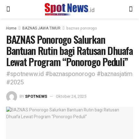
Home
BAZNAS JAWA TIMUR
baznas ponorogo
BAZNAS Ponorogo Salurkan
Bantuan Rutin bagi Ratusan Dhuafa
Lewat Program “Ponorogo Peduli”
#spotneww.id #baznasponorogo #baznasjatim
#2025
BY
SPOTNEWS
Oktober 24, 2025