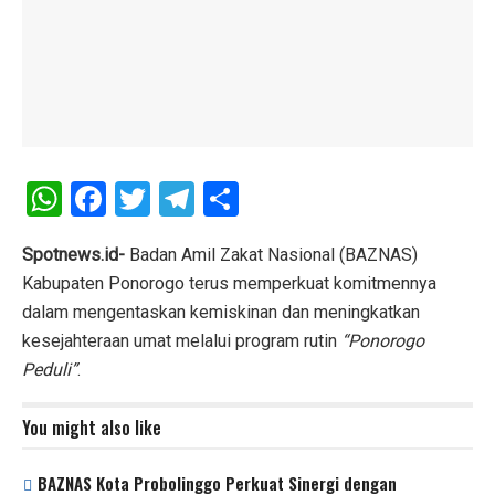
W
F
T
T
S
h
a
wi
el
h
at
ce
tt
e
ar
Spotnews.id-
Badan Amil Zakat Nasional (BAZNAS)
Kabupaten Ponorogo terus memperkuat komitmennya
s
b
er
gr
e
dalam mengentaskan kemiskinan dan meningkatkan
A
o
a
kesejahteraan umat melalui program rutin
“Ponorogo
p
o
m
Peduli”
.
p
k
You might also like
BAZNAS Kota Probolinggo Perkuat Sinergi dengan