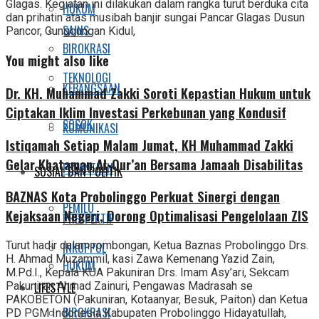
Glagas. Kegiatan ini dilakukan dalam rangka turut berduka cita
HUKUM
dan prihatin atas musibah banjir sungai Pancar Glagas Dusun
SAINS
Pancor, Gunggungan Kidul,
BIROKRASI
You might also like
TEKNOLOGI
KEBANGSAAN
Dr. KH. Muhammad Zakki Soroti Kepastian Hukum untuk
Ciptakan Iklim Investasi Perkebunan yang Kondusif
SOSOK
KOMUNIKASI
Istiqamah Setiap Malam Jumat, KH Muhammad Zakki
Gelar Khataman Al-Qur’an Bersama Jamaah Disabilitas
PESANTREN
SOSIAL DAN POLITIK
BAZNAS Kota Probolinggo Perkuat Sinergi dengan
PEMILU
Kejaksaan Negeri, Dorong Optimalisasi Pengelolaan ZIS
PRESPEKTIF
Turut hadir dalam rombongan, Ketua Baznas Probolinggo Drs.
INKOPPOL
H. Ahmad Muzammil, kasi Zawa Kemenang Yazid Zain,
HUKUM
M.Pd.I., Kepala KUA Pakuniran Drs. Imam Asy’ari, Sekcam
LIFESTYLE
Pakuniran Ahmad Zainuri, Pengawas Madrasah se
PAKOBETON (Pakuniran, Kotaanyar, Besuk, Paiton) dan Ketua
BIROKRASI
PD PGM Indonesia Kabupaten Probolinggo Hidayatullah,