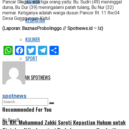
FASHION
Pancar Glagas ada tiga orang yaitu: Bu. Sudri (49) meninggal
dunia, Bu Dur (39) meningalami patah tulang, Bu Nur (32)
memar. Ketiganya adalah warga dusun Pancor Rt. 11 Rw.04
Desa Gunggungan Kidul.
KESEHATAN
(Laporan: BaznasProbolinggo // Spotnews.id – Iz)
KULINER
WhatsApp
Facebook
Twitter
Telegram
Share
SPORT
E-KORAN SPOTNEWS
spotnews
Recommended For You
No Result
Dr. KH. Muhammad Zakki Soroti Kepastian Hukum untuk