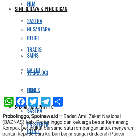
FILM
SENI BUDAYA & PENDIDIKAN
SASTRA
NUSANTARA
RELIGI
TRADISI
SAINS
GALERI
TEKNOLOGI
SOSOK
FILM
WhatsApp
Facebook
Twitter
Telegram
Share
SOSIAL DAN POLITIK
SASTRA
Probolinggo, Spotnews.id –
Badan Amil Zakat Nasional
(BAZNAS) Kab. Probolinggo dan keluarga besar Kemenang
PRESPEKTIF
Kompak berangkat bersama satu rombongan untuk menyerah
RELIGI
bantun kepada para korban banjir sungai di daerah Pancar