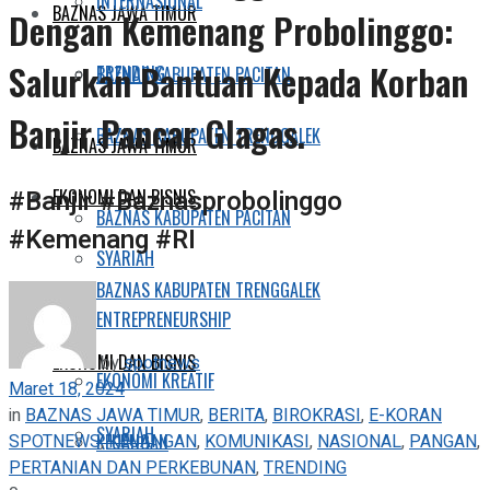
INTERNASIONAL
BAZNAS JAWA TIMUR
Dengan Kemenang Probolinggo:
Salurkan Bantuan Kepada Korban
TRENDING
BAZNAS KABUPATEN PACITAN
Banjir Pancar Glagas.
BAZNAS KABUPATEN TRENGGALEK
BAZNAS JAWA TIMUR
#Banjir #Baznasprobolinggo
EKONOMI DAN BISNIS
BAZNAS KABUPATEN PACITAN
#Kemenang #RI
SYARIAH
BAZNAS KABUPATEN TRENGGALEK
ENTREPRENEURSHIP
EKONOMI DAN BISNIS
by
spotnews
EKONOMI KREATIF
Maret 18, 2024
in
BAZNAS JAWA TIMUR
,
BERITA
,
BIROKRASI
,
E-KORAN
SYARIAH
SPOTNEWS
,
KEUANGAN
,
KOMUNIKASI
,
NASIONAL
,
PANGAN
,
KEUANGAN
PERTANIAN DAN PERKEBUNAN
,
TRENDING