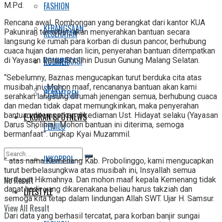
FASHION
M.Pd.
Rencana awal, Rombongan yang berangkat dari kantor KUA
KEBANGSAAN
Pakuniran tersebut, akan menyerahkan bantuan secara
KESEHATAN
langsung ke rumah para korban di dusun pancor, berhubung
cuaca hujan dan medan licin, penyerahan bantuan ditempatkan
KOMUNIKASI
KULINER
di Yayasan Darus Sholihin Dusun Gunung Malang Selatan.
“Sebelumny, Baznas mengucapkan turut berduka cita atas
musibah ini, Mohon maaf, rencananya bantuan akan kami
SPORT
PESANTREN
serahkan langsung dirumah jenengan semua, berhubung cuaca
dan medan tidak dapat memungkinkan, maka penyerahan
bantuan ditempatkan dikediaman Ust. Hidayat selaku (Yayasan
E-KORAN SPOTNEWS
Darus Sholihin). Mohon bantuan ini diterima, semoga
PEMILU
bermanfaat”. ungkap Kyai Muzammil.
INKOPPOL
” atas nama Kemenang Kab. Probolinggo, kami mengucapkan
turut berbelasungkwa atas musibah ini, Insyallah semua
No Result
terdapat Hikmahnya. Dan mohon maaf kepala Kemenang tidak
dapat hadir yang dikarenakana beliau harus takziah dan
LIFESTYLE
semoga kita tetap dalam lindungan Allah SWT. Ujar H. Samsur.
View All Result
Dari data yang berhasil tercatat, para korban banjir sungai