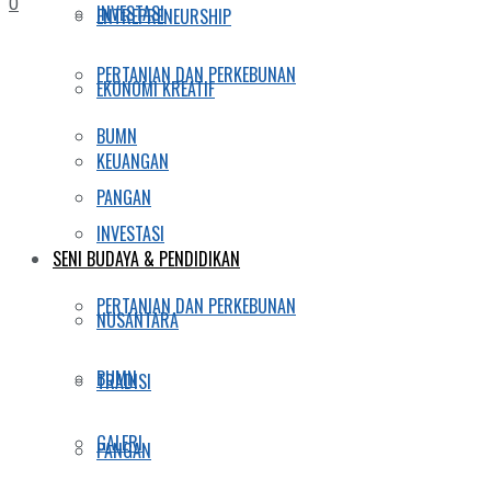
0
INVESTASI
ENTREPRENEURSHIP
PERTANIAN DAN PERKEBUNAN
EKONOMI KREATIF
BUMN
KEUANGAN
PANGAN
INVESTASI
SENI BUDAYA & PENDIDIKAN
PERTANIAN DAN PERKEBUNAN
NUSANTARA
BUMN
TRADISI
GALERI
PANGAN