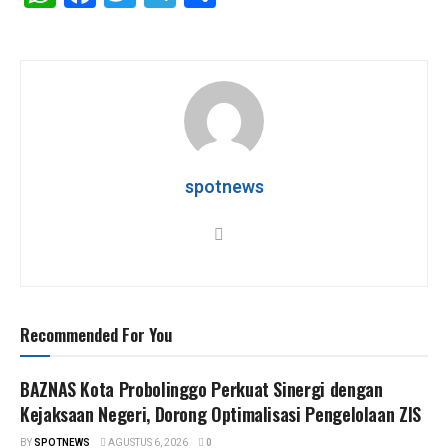
h
a
wi
el
h
at
ce
tt
e
ar
s
b
er
gr
e
A
o
a
p
o
m
p
k
spotnews
Recommended For You
BAZNAS Kota Probolinggo Perkuat Sinergi dengan
Kejaksaan Negeri, Dorong Optimalisasi Pengelolaan ZIS
BY
SPOTNEWS
AGUSTUS 6, 2026
0