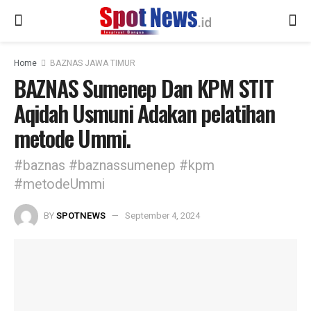
Home
BAZNAS JAWA TIMUR
BAZNAS Sumenep Dan KPM STIT
Aqidah Usmuni Adakan pelatihan
metode Ummi.
#baznas #baznassumenep #kpm
#metodeUmmi
BY
SPOTNEWS
September 4, 2024