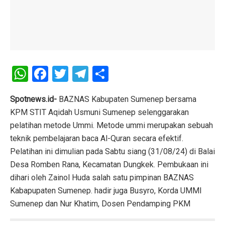
W
F
T
T
S
h
a
wi
el
h
at
ce
tt
e
ar
Spotnews.id-
BAZNAS Kabupaten Sumenep bersama
KPM STIT Aqidah Usmuni Sumenep selenggarakan
s
b
er
gr
e
pelatihan metode Ummi. Metode ummi merupakan sebuah
A
o
a
teknik pembelajaran baca Al-Quran secara efektif.
p
o
m
Pelatihan ini dimulian pada Sabtu siang (31/08/24) di Balai
p
k
Desa Romben Rana, Kecamatan Dungkek. Pembukaan ini
dihari oleh Zainol Huda salah satu pimpinan BAZNAS
Kabapupaten Sumenep. hadir juga Busyro, Korda UMMI
Sumenep dan Nur Khatim, Dosen Pendamping PKM