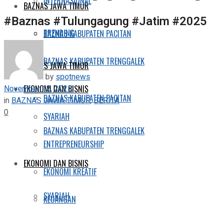
INTERNASIONAL
BAZNAS JAWA TIMUR
#Baznas #Tulungagung #Jatim #2025
TRENDING
BAZNAS KABUPATEN PACITAN
BAZNAS KABUPATEN TRENGGALEK
BAZNAS JAWA TIMUR
by
spotnews
November 12, 2025
EKONOMI DAN BISNIS
BAZNAS KABUPATEN PACITAN
in
BAZNAS JAWA TIMUR
,
BERITA
0
SYARIAH
BAZNAS KABUPATEN TRENGGALEK
ENTREPRENEURSHIP
EKONOMI DAN BISNIS
EKONOMI KREATIF
SYARIAH
KEUANGAN