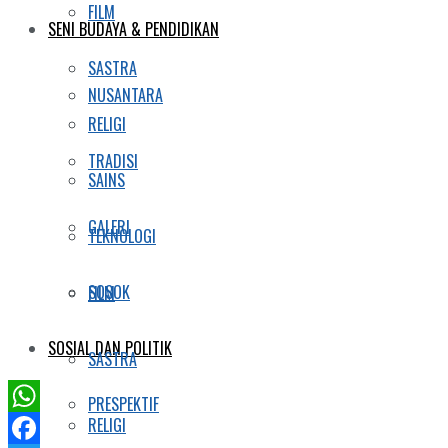
FILM
SENI BUDAYA & PENDIDIKAN
SASTRA
NUSANTARA
RELIGI
TRADISI
SAINS
GALERI
TEKNOLOGI
SOSOK
FILM
SOSIAL DAN POLITIK
SASTRA
PRESPEKTIF
RELIGI
WhatsApp