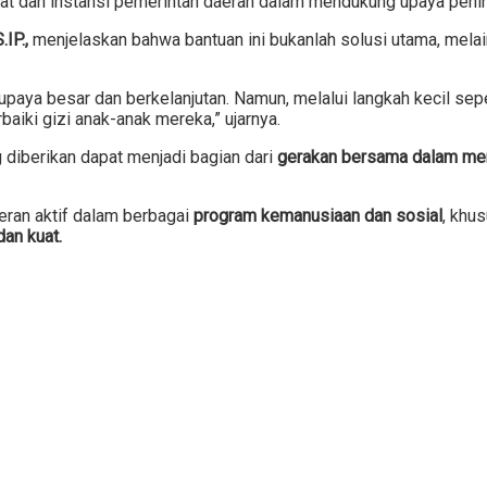
akat dan instansi pemerintah daerah dalam mendukung upaya pen
IP.,
menjelaskan bahwa bantuan ini bukanlah solusi utama, mela
aya besar dan berkelanjutan. Namun, melalui langkah kecil sepe
iki gizi anak-anak mereka,” ujarnya.
 diberikan dapat menjadi bagian dari
gerakan bersama dalam mem
ran aktif dalam berbagai
program kemanusiaan dan sosial
, khu
an kuat.