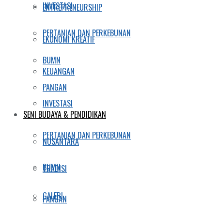
INVESTASI
ENTREPRENEURSHIP
PERTANIAN DAN PERKEBUNAN
EKONOMI KREATIF
BUMN
KEUANGAN
PANGAN
INVESTASI
SENI BUDAYA & PENDIDIKAN
PERTANIAN DAN PERKEBUNAN
NUSANTARA
BUMN
TRADISI
GALERI
PANGAN