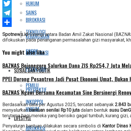
HUKUM
Facebook
SAINS
Twitter
BIROKRASI
Telegram
Share
TEKNOLOGI
Spotnews.id-
Sinergi antara Badan Amil Zakat Nasional (BAZNAS
KEBANGSAAN
difokuskan pada penanganan permasalahan gizi masyarakat, khu
SOSOK
You might also like
KOMUNIKASI
BAZNAS Bojonegoro Salurkan Dana ZIS Rp254,7 Juta Mel
PESANTREN
SOSIAL DAN POLITIK
PPEI Dorong Pesantren Jadi Pusat Ekonomi Umat, Bukan
PEMILU
PRESPEKTIF
BAZNAS Ngawi Bersama Kecamatan Sine Bersinergi Renov
INKOPPOL
Berdasarkan data per Agustus 2025, tercatat sebanyak
2.843 ba
HUKUM
menyalurkan
bantuan senilai Rp10 juta
dalam bentuk
susu DanG
terutama bagi mereka yang berisiko gagal tumbuh, kurang gizi, a
LIFESTYLE
Penyaluran bantuan dilakukan secara simbolis di
Kantor Dinas
BIROKRASI