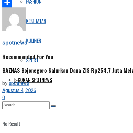
FASHION
Telegram
Share
KESEHATAN
KULINER
spotnews
Recommended For You
SPORT
BAZNAS Bojonegoro Salurkan Dana ZIS Rp254,7 Juta Mel
E-KORAN SPOTNEWS
by
spotnews
Agustus 4, 2026
0
No Result