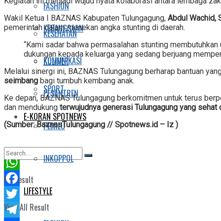
Kegiatan ini menjadi wujud nyata kolaborasi antara lembaga z
FASHION
Wakil Ketua I BAZNAS Kabupaten Tulungagung,
Abdul Wachid, S.
KEBANGSAAN
pemerintah dalam menekan angka stunting di daerah.
KESEHATAN
“Kami sadar bahwa permasalahan stunting membutuhkan up
dukungan kepada keluarga yang sedang berjuang memperba
KOMUNIKASI
KULINER
Melalui sinergi ini, BAZNAS Tulungagung berharap bantuan yang
seimbang
bagi tumbuh kembang anak.
SPORT
PESANTREN
Ke depan, BAZNAS Tulungagung berkomitmen untuk terus berpe
dan mendukung
terwujudnya generasi Tulungagung yang sehat d
E-KORAN SPOTNEWS
(Sumber: BaznasTulungagung // Spotnews.id – Iz )
PEMILU
INKOPPOL
WhatsApp
No Result
LIFESTYLE
Facebook
View All Result
Twitter