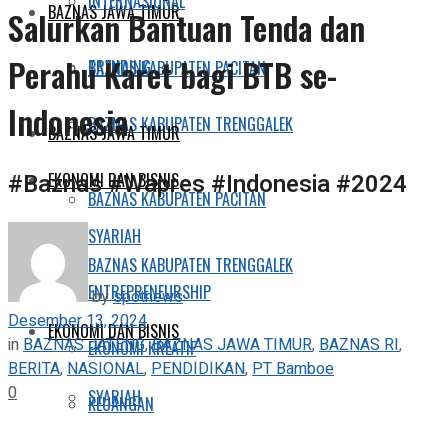
INTERNASIONAL
BAZNAS JAWA TIMUR
Salurkan Bantuan Tenda dan
Perahu Karet bagi BTB se-
TRENDING
BAZNAS KABUPATEN PACITAN
Indonesia
BAZNAS KABUPATEN TRENGGALEK
BAZNAS JAWA TIMUR
#Baznas #Wapres #Indonesia #2024
EKONOMI DAN BISNIS
BAZNAS KABUPATEN PACITAN
SYARIAH
BAZNAS KABUPATEN TRENGGALEK
ENTREPRENEURSHIP
by
spotnews
Desember 13, 2024
EKONOMI DAN BISNIS
in
BAZNAS JATENG
,
BAZNAS JAWA TIMUR
,
BAZNAS RI
,
EKONOMI KREATIF
BERITA
,
NASIONAL
,
PENDIDIKAN
,
PT Bamboe
0
SYARIAH
KEUANGAN