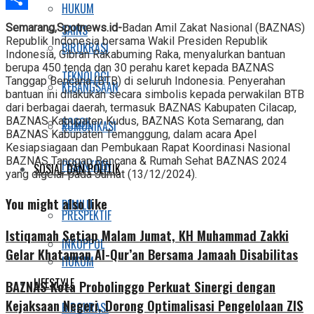
HUKUM
Share
Semarang,Spotnews.id-
Badan Amil Zakat Nasional (BAZNAS)
SAINS
Republik Indonesia bersama Wakil Presiden Republik
BIROKRASI
Indonesia, Gibran Rakabuming Raka, menyalurkan bantuan
berupa 450 tenda dan 30 perahu karet kepada BAZNAS
TEKNOLOGI
Tanggap Bencana (BTB) di seluruh Indonesia. Penyerahan
KEBANGSAAN
bantuan ini dilakukan secara simbolis kepada perwakilan BTB
dari berbagai daerah, termasuk BAZNAS Kabupaten Cilacap,
BAZNAS Kabupaten Kudus, BAZNAS Kota Semarang, dan
SOSOK
KOMUNIKASI
BAZNAS Kabupaten Temanggung, dalam acara Apel
Kesiapsiagaan dan Pembukaan Rapat Koordinasi Nasional
BAZNAS Tanggap Bencana & Rumah Sehat BAZNAS 2024
PESANTREN
SOSIAL DAN POLITIK
yang digelar pada Jumat (13/12/2024).
You might also like
PEMILU
PRESPEKTIF
Istiqamah Setiap Malam Jumat, KH Muhammad Zakki
INKOPPOL
Gelar Khataman Al-Qur’an Bersama Jamaah Disabilitas
HUKUM
LIFESTYLE
BAZNAS Kota Probolinggo Perkuat Sinergi dengan
Kejaksaan Negeri, Dorong Optimalisasi Pengelolaan ZIS
BIROKRASI