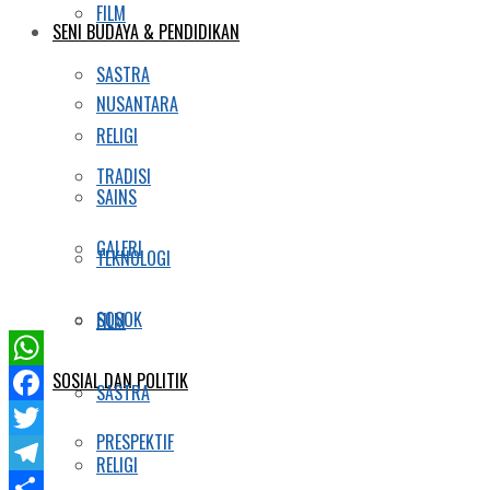
FILM
SENI BUDAYA & PENDIDIKAN
SASTRA
NUSANTARA
RELIGI
TRADISI
SAINS
GALERI
TEKNOLOGI
SOSOK
FILM
SOSIAL DAN POLITIK
WhatsApp
SASTRA
Facebook
PRESPEKTIF
Twitter
RELIGI
Telegram