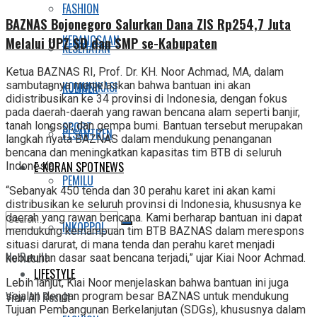
FASHION
BAZNAS Bojonegoro Salurkan Dana ZIS Rp254,7 Juta
KEBANGSAAN
Melalui UPZ SD dan SMP se-Kabupaten
KESEHATAN
Ketua BAZNAS RI, Prof. Dr. KH. Noor Achmad, MA, dalam
KOMUNIKASI
sambutannya menjelaskan bahwa bantuan ini akan
KULINER
didistribusikan ke 34 provinsi di Indonesia, dengan fokus
pada daerah-daerah yang rawan bencana alam seperti banjir,
SPORT
tanah longsor, dan gempa bumi. Bantuan tersebut merupakan
PESANTREN
langkah nyata BAZNAS dalam mendukung penanganan
bencana dan meningkatkan kapasitas tim BTB di seluruh
E-KORAN SPOTNEWS
Indonesia.
PEMILU
“Sebanyak 450 tenda dan 30 perahu karet ini akan kami
distribusikan ke seluruh provinsi di Indonesia, khususnya ke
daerah yang rawan bencana. Kami berharap bantuan ini dapat
INKOPPOL
mendukung kemampuan tim BTB BAZNAS dalam merespons
situasi darurat, di mana tenda dan perahu karet menjadi
No Result
kebutuhan dasar saat bencana terjadi,” ujar Kiai Noor Achmad.
LIFESTYLE
Lebih lanjut, Kiai Noor menjelaskan bahwa bantuan ini juga
View All Result
sejalan dengan program besar BAZNAS untuk mendukung
Tujuan Pembangunan Berkelanjutan (SDGs), khususnya dalam