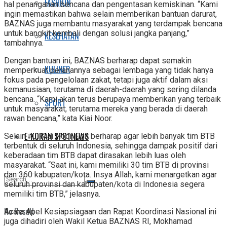
FASHION
hal penanganan bencana dan pengentasan kemiskinan. “Kami
ingin memastikan bahwa selain memberikan bantuan darurat,
BAZNAS juga membantu masyarakat yang terdampak bencana
untuk bangkit kembali dengan solusi jangka panjang,”
KESEHATAN
tambahnya.
Dengan bantuan ini, BAZNAS berharap dapat semakin
KULINER
memperkuat peranannya sebagai lembaga yang tidak hanya
fokus pada pengelolaan zakat, tetapi juga aktif dalam aksi
kemanusiaan, terutama di daerah-daerah yang sering dilanda
bencana. “Kami akan terus berupaya memberikan yang terbaik
SPORT
untuk masyarakat, terutama mereka yang berada di daerah
rawan bencana,” kata Kiai Noor.
E-KORAN SPOTNEWS
Selain itu, Kiai Noor juga berharap agar lebih banyak tim BTB
terbentuk di seluruh Indonesia, sehingga dampak positif dari
keberadaan tim BTB dapat dirasakan lebih luas oleh
masyarakat. “Saat ini, kami memiliki 30 tim BTB di provinsi
dan 360 kabupaten/kota. Insya Allah, kami menargetkan agar
seluruh provinsi dan kabupaten/kota di Indonesia segera
memiliki tim BTB,” jelasnya.
No Result
Acara Apel Kesiapsiagaan dan Rapat Koordinasi Nasional ini
juga dihadiri oleh Wakil Ketua BAZNAS RI, Mokhamad