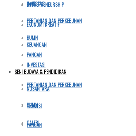
INVESTASI
ENTREPRENEURSHIP
PERTANIAN DAN PERKEBUNAN
EKONOMI KREATIF
BUMN
KEUANGAN
PANGAN
INVESTASI
SENI BUDAYA & PENDIDIKAN
PERTANIAN DAN PERKEBUNAN
NUSANTARA
BUMN
TRADISI
GALERI
PANGAN