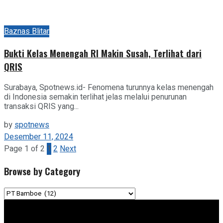
Baznas Blitar
Bukti Kelas Menengah RI Makin Susah, Terlihat dari
QRIS
Surabaya, Spotnews.id- Fenomena turunnya kelas menengah
di Indonesia semakin terlihat jelas melalui penurunan
transaksi QRIS yang...
by
spotnews
Desember 11, 2024
Page 1 of 2
1
2
Next
Browse by Category
Browse
by
Category