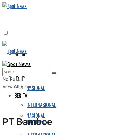
Home
BERITA
Home
No Result
View All Result
NASIONAL
BERITA
INTERNASIONAL
NASIONAL
PT Bamboe
TRENDING