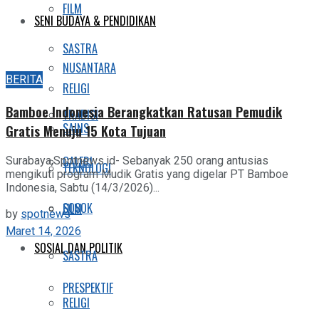
FILM
SENI BUDAYA & PENDIDIKAN
SASTRA
NUSANTARA
BERITA
RELIGI
Bamboe Indonesia Berangkatkan Ratusan Pemudik
TRADISI
SAINS
Gratis Menuju 15 Kota Tujuan
GALERI
Surabaya,Spotnews.id- Sebanyak 250 orang antusias
TEKNOLOGI
mengikuti program Mudik Gratis yang digelar PT Bamboe
Indonesia, Sabtu (14/3/2026)...
SOSOK
FILM
by
spotnews
Maret 14, 2026
SOSIAL DAN POLITIK
SASTRA
PRESPEKTIF
RELIGI