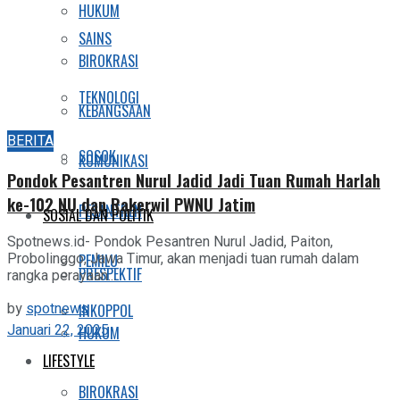
HUKUM
SAINS
BIROKRASI
TEKNOLOGI
KEBANGSAAN
BERITA
SOSOK
KOMUNIKASI
Pondok Pesantren Nurul Jadid Jadi Tuan Rumah Harlah
ke-102 NU dan Rakerwil PWNU Jatim
PESANTREN
SOSIAL DAN POLITIK
Spotnews.id- Pondok Pesantren Nurul Jadid, Paiton,
Probolinggo, Jawa Timur, akan menjadi tuan rumah dalam
PEMILU
PRESPEKTIF
rangka perayaan...
by
spotnews
INKOPPOL
Januari 22, 2025
HUKUM
LIFESTYLE
BIROKRASI