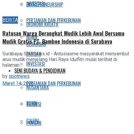
INVESTASI
ENTREPRENEURSHIP
BERITA
PERTANIAN DAN PERKEBUNAN
EKONOMI KREATIF
Ratusan Warga Berangkat Mudik Lebih Awal Bersama
BUMN
Mudik Gratis PT. Bamboe Indonesia di Surabaya
KEUANGAN
PANGAN
Surabaya, Spotnews.id - Antusiasme masyarakat menyambut
arus mudik menjelang Hari Raya Idulfitri mulai terlihat di
INVESTASI
halaman...
SENI BUDAYA & PENDIDIKAN
by
spotnews
PERTANIAN DAN PERKEBUNAN
Maret 14, 2026
NUSANTARA
BUMN
TRADISI
GALERI
PANGAN