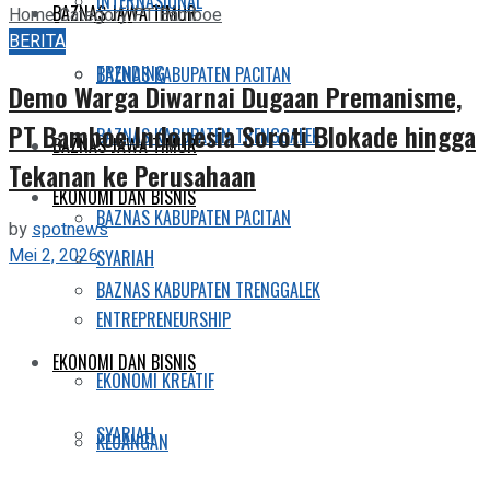
INTERNASIONAL
BAZNAS JAWA TIMUR
Home
Category
PT Bamboe
BERITA
TRENDING
BAZNAS KABUPATEN PACITAN
Demo Warga Diwarnai Dugaan Premanisme,
PT Bamboe Indonesia Soroti Blokade hingga
BAZNAS KABUPATEN TRENGGALEK
BAZNAS JAWA TIMUR
Tekanan ke Perusahaan
EKONOMI DAN BISNIS
BAZNAS KABUPATEN PACITAN
by
spotnews
Mei 2, 2026
SYARIAH
BAZNAS KABUPATEN TRENGGALEK
ENTREPRENEURSHIP
EKONOMI DAN BISNIS
EKONOMI KREATIF
SYARIAH
KEUANGAN