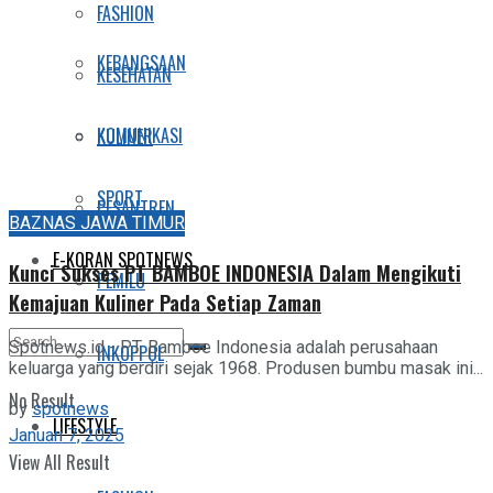
FASHION
KEBANGSAAN
KESEHATAN
KOMUNIKASI
KULINER
SPORT
PESANTREN
BAZNAS JAWA TIMUR
E-KORAN SPOTNEWS
Kunci Sukses PT BAMBOE INDONESIA Dalam Mengikuti
PEMILU
Kemajuan Kuliner Pada Setiap Zaman
Spotnews.id - PT. Bamboe Indonesia adalah perusahaan
INKOPPOL
keluarga yang berdiri sejak 1968. Produsen bumbu masak ini...
No Result
by
spotnews
LIFESTYLE
Januari 7, 2025
View All Result