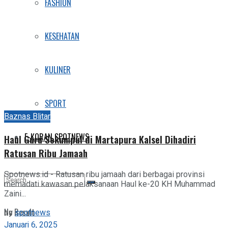
FASHION
KESEHATAN
KULINER
SPORT
Baznas Blitar
E-KORAN SPOTNEWS
Haul Guru Sekumpul di Martapura Kalsel Dihadiri
Ratusan Ribu Jamaah
Spotnews.id - Ratusan ribu jamaah dari berbagai provinsi
memadati kawasan pelaksanaan Haul ke-20 KH Muhammad
Zaini...
No Result
by
spotnews
Januari 6, 2025