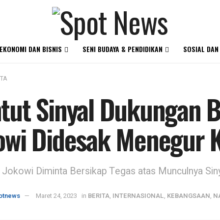
EKONOMI DAN BISNIS
SENI BUDAYA & PENDIDIKAN
SOSIAL DAN
ITA
tut Sinyal Dukungan 
owi Didesak Menegur K
 Jokowi Diminta Bersikap Tegas atas Munculnya S
otnews
Maret 24, 2023
in
BERITA
,
INTERNASIONAL
,
KEBANGSAAN
,
N