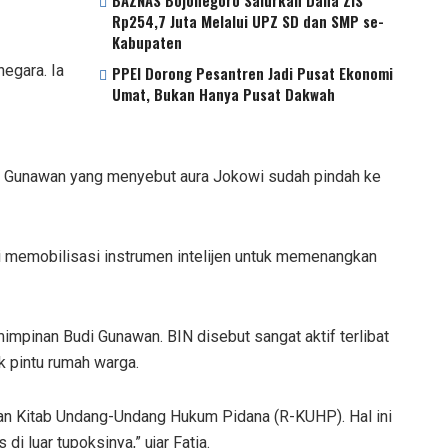
BAZNAS Bojonegoro Salurkan Dana ZIS
Rp254,7 Juta Melalui UPZ SD dan SMP se-
Kabupaten
negara. Ia
PPEI Dorong Pesantren Jadi Pusat Ekonomi
Umat, Bukan Hanya Pusat Dakwah
udi Gunawan yang menyebut aura Jokowi sudah pindah ke
ksi memobilisasi instrumen intelijen untuk memenangkan
mimpinan Budi Gunawan. BIN disebut sangat aktif terlibat
k pintu rumah warga.
angan Kitab Undang-Undang Hukum Pidana (R-KUHP). Hal ini
i luar tupoksinya,” ujar Fatia.