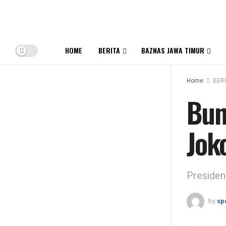
HOME
BERITA
BAZNAS JAWA TIMUR
Home
BER
Bun
Jok
Presiden
by
sp