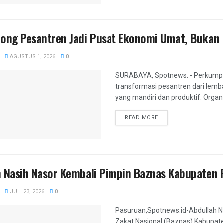
rong Pesantren Jadi Pusat Ekonomi Umat, Bukan
AGUSTUS 1, 2026
0
SURABAYA, Spotnews. - Perkumpul
transformasi pesantren dari lem
yang mandiri dan produktif. Organ
DETAILS
READ MORE
h Nasih Nasor Kembali Pimpin Baznas Kabupaten
JULI 23, 2026
0
Pasuruan,Spotnews.id-Abdullah N
Zakat Nasional (Baznas) Kabupate