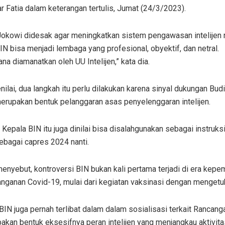
ar Fatia dalam keterangan tertulis, Jumat (24/3/2023).
, Jokowi didesak agar meningkatkan sistem pengawasan intelijen 
IN bisa menjadi lembaga yang profesional, obyektif, dan netral.
a diamanatkan oleh UU Intelijen,” kata dia.
nilai, dua langkah itu perlu dilakukan karena sinyal dukungan B
rupakan bentuk pelanggaran asas penyelenggaran intelijen.
 Kepala BIN itu juga dinilai bisa disalahgunakan sebagai instru
bagai capres 2024 nanti.
menyebut, kontroversi BIN bukan kali pertama terjadi di era kepe
nganan Covid-19, mulai dari kegiatan vaksinasi dengan mengetu
, BIN juga pernah terlibat dalam dalam sosialisasi terkait Ranc
akan bentuk eksesifnya peran intelijen yang menjangkau aktivitas d