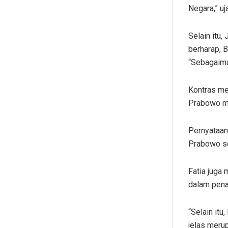
Negara,” uj
Selain itu
berharap, B
“Sebagaiman
Kontras me
Prabowo me
Pernyataan
Prabowo se
Fatia juga 
dalam pena
“Selain itu
jelas merup