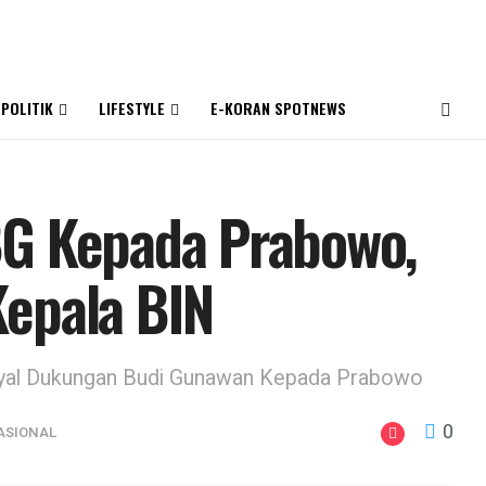
 POLITIK
LIFESTYLE
E-KORAN SPOTNEWS
BG Kepada Prabowo,
epala BIN
inyal Dukungan Budi Gunawan Kepada Prabowo
0
ASIONAL