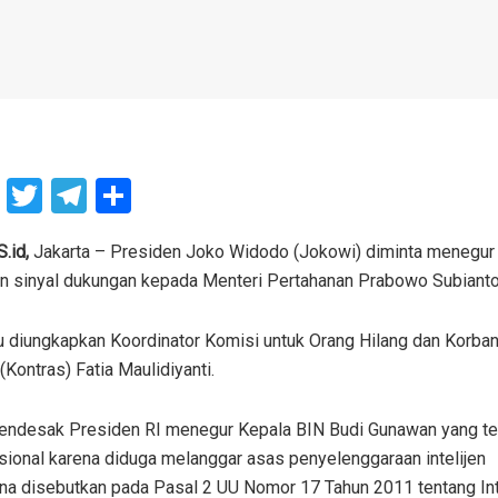
F
T
T
S
a
wi
el
h
ce
tt
e
ar
id,
Jakarta – Presiden Joko Widodo (Jokowi) diminta menegur 
 sinyal dukungan kepada Menteri Pertahanan Prabowo Subianto 
b
er
gr
e
o
a
u diungkapkan Koordinator Komisi untuk Orang Hilang dan Korban
o
m
Kontras) Fatia Maulidiyanti.
k
endesak Presiden RI menegur Kepala BIN Budi Gunawan yang ter
esional karena diduga melanggar asas penyelenggaraan intelijen
a disebutkan pada Pasal 2 UU Nomor 17 Tahun 2011 tentang Int