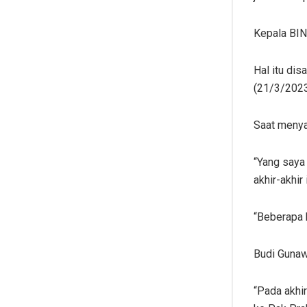
Kepala BIN
Hal itu di
(21/3/2023
Saat menya
“Yang saya
akhir-akhi
“Beberapa 
Budi Gunaw
“Pada akhir