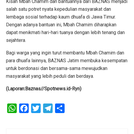
Kisah Mbah Chamim dan bantuannya dari BAZNAS menjadi
salah satu potret nyata kepedulian masyarakat dan
lembaga sosial terhadap kaum dhuafa di Jawa Timur.
Dengan adanya bantuan ini, Mbah Chamim diharapkan
dapat menikmati hari-hari tuanya dengan lebih tenang dan
sejahtera.
Bagi warga yang ingin turut membantu Mbah Chamim dan
para dhuafa lainnya, BAZNAS Jatim membuka kesempatan
untuk berdonasi dan bersama-sama mewujudkan
masyarakat yang lebih peduli dan berdaya.
(Laporan:Baznas//Spotnews.id-Ryn)
W
F
T
T
S
h
a
wi
el
h
at
ce
tt
e
ar