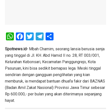
W
F
T
T
S
h
a
wi
el
h
at
ce
tt
e
ar
Spotnews.id-
Mbah Chamim, seorang lansia berusia senja
yang tinggal di Jl. KH. Abd Hamid II no. 28, RT 003/001,
s
b
er
gr
e
Kelurahan Kebonsari, Kecamatan Panggungrejo, Kota
A
o
a
Pasuruan, kini bisa sedikit bernapas lega. Meski tinggal
p
o
m
sendirian dengan gangguan penglihatan yang kian
p
k
memburuk, ia mendapat bantuan dhuafa fakir dari BAZNAS
(Badan Amil Zakat Nasional) Provinsi Jawa Timur sebesar
Rp 600.000,- per bulan yang akan diterimanya sepanjang
hayat.