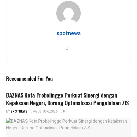
s
b
er
gr
e
A
o
a
p
o
m
p
k
spotnews
Recommended For You
BAZNAS Kota Probolinggo Perkuat Sinergi dengan
Kejaksaan Negeri, Dorong Optimalisasi Pengelolaan ZIS
BY
SPOTNEWS
AGUSTUS 6, 2026
0