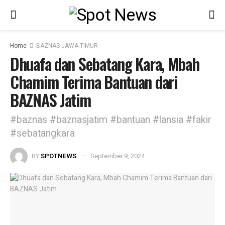
Home
BAZNAS JAWA TIMUR
Dhuafa dan Sebatang Kara, Mbah
Chamim Terima Bantuan dari
BAZNAS Jatim
#baznas #baznasjatim #bantuan #lansia #fakir
#sebatangkara
BY
SPOTNEWS
September 9, 2024