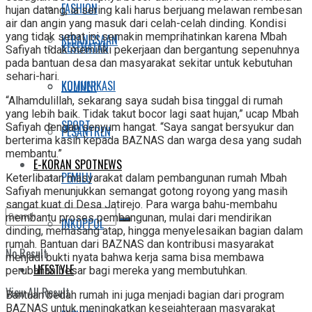
FASHION
hujan datang, ia sering kali harus berjuang melawan rembesan
air dan angin yang masuk dari celah-celah dinding. Kondisi
yang tidak sehat ini semakin memprihatinkan karena Mbah
KEBANGSAAN
KESEHATAN
Safiyah tidak memiliki pekerjaan dan bergantung sepenuhnya
pada bantuan desa dan masyarakat sekitar untuk kebutuhan
sehari-hari.
KOMUNIKASI
KULINER
“Alhamdulillah, sekarang saya sudah bisa tinggal di rumah
yang lebih baik. Tidak takut bocor lagi saat hujan,” ucap Mbah
SPORT
Safiyah dengan senyum hangat. “Saya sangat bersyukur dan
PESANTREN
berterima kasih kepada BAZNAS dan warga desa yang sudah
membantu.”
E-KORAN SPOTNEWS
PEMILU
Keterlibatan masyarakat dalam pembangunan rumah Mbah
Safiyah menunjukkan semangat gotong royong yang masih
sangat kuat di Desa Jatirejo. Para warga bahu-membahu
membantu proses pembangunan, mulai dari mendirikan
INKOPPOL
dinding, memasang atap, hingga menyelesaikan bagian dalam
rumah. Bantuan dari BAZNAS dan kontribusi masyarakat
No Result
menjadi bukti nyata bahwa kerja sama bisa membawa
LIFESTYLE
perubahan besar bagi mereka yang membutuhkan.
View All Result
Bantuan bedah rumah ini juga menjadi bagian dari program
BAZNAS untuk meningkatkan kesejahteraan masyarakat