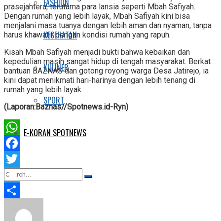
FASHION
prasejahtera, terutama para lansia seperti Mbah Safiyah.
Dengan rumah yang lebih layak, Mbah Safiyah kini bisa
menjalani masa tuanya dengan lebih aman dan nyaman, tanpa
KESEHATAN
harus khawatir dengan kondisi rumah yang rapuh.
Kisah Mbah Safiyah menjadi bukti bahwa kebaikan dan
kepedulian masih sangat hidup di tengah masyarakat. Berkat
KULINER
bantuan BAZNAS dan gotong royong warga Desa Jatirejo, ia
kini dapat menikmati hari-harinya dengan lebih tenang di
rumah yang lebih layak.
SPORT
(Laporan:Baznas//Spotnews.id-Ryn)
E-KORAN SPOTNEWS
WhatsApp
Facebook
Twitter
Telegram
No Result
Share