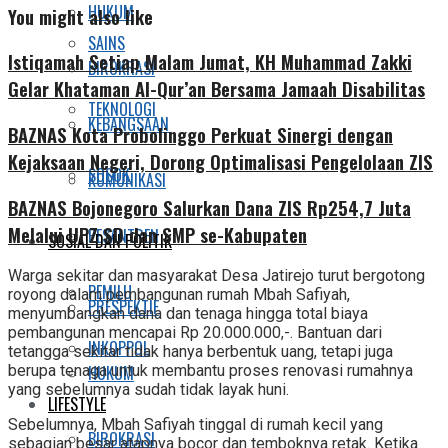
HUKUM
You might also like
SAINS
Istiqamah Setiap Malam Jumat, KH Muhammad Zakki
BIROKRASI
Gelar Khataman Al-Qur’an Bersama Jamaah Disabilitas
TEKNOLOGI
KEBANGSAAN
BAZNAS Kota Probolinggo Perkuat Sinergi dengan
Kejaksaan Negeri, Dorong Optimalisasi Pengelolaan ZIS
SOSOK
KOMUNIKASI
BAZNAS Bojonegoro Salurkan Dana ZIS Rp254,7 Juta
Melalui UPZ SD dan SMP se-Kabupaten
PESANTREN
SOSIAL DAN POLITIK
Warga sekitar dan masyarakat Desa Jatirejo turut bergotong
PEMILU
royong dalam pembangunan rumah Mbah Safiyah,
PRESPEKTIF
menyumbangkan dana dan tenaga hingga total biaya
pembangunan mencapai Rp 20.000.000,-. Bantuan dari
INKOPPOL
tetangga sekitar tidak hanya berbentuk uang, tetapi juga
HUKUM
berupa tenaga untuk membantu proses renovasi rumahnya
yang sebelumnya sudah tidak layak huni.
LIFESTYLE
Sebelumnya, Mbah Safiyah tinggal di rumah kecil yang
BIROKRASI
sebagian besar atapnya bocor dan temboknya retak. Ketika