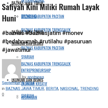
INTERNASIONAL
BAZNAS JAWA TIMUR
Safiyah Kini Miliki Rumah Layak
Huni
TRENDING
BAZNAS KABUPATEN PACITAN
BAZNAS KABUPATEN TRENGGALEK
#baznas #baznasjatim #monev
BAZNAS JAWA TIMUR
#bedahrumah #rutilahu #pasuruan
EKONOMI DAN BISNIS
BAZNAS KABUPATEN PACITAN
#jawatimur
SYARIAH
BAZNAS KABUPATEN TRENGGALEK
ENTREPRENEURSHIP
by
spotnews
EKONOMI DAN BISNIS
September 9, 2024
EKONOMI KREATIF
in
BAZNAS JAWA TIMUR
,
BERITA
,
NASIONAL
,
TRENDING
0
SYARIAH
KEUANGAN