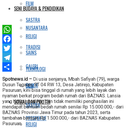
FILM
SENI BUDAYA & PENDIDIKAN
SASTRA
NUSANTARA
RELIGI
WhatsApp
TRADISI
Facebook
SAINS
Twitter
GALERI
Telegram
TEKNOLOGI
Share
Spotnews.id –
Di usia senjanya, Mbah Safiyah (79), warga
Dusun Tegalan, RT 04 RW 13, Desa Jatirejo, Kabupaten
SOSOK
FILM
Pasuruan, kini bisa tinggal di rumah yang lebih layak dan
nyaman berkat program bedah rumah dari BAZNAS. Lansia
SOSIAL DAN POLITIK
yang hidup sendirian dan tidak memiliki penghasilan ini
SASTRA
mendapat bantuan bedah rumah senilai Rp 15.000.000,- dari
BAZNAS Provinsi Jawa Timur pada tahun 2023, serta
PRESPEKTIF
tambahan bantuan Rp 1.500.000,- dari BAZNAS Kabupaten
Pasuruan.
RELIGI