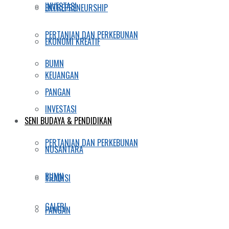
INVESTASI
ENTREPRENEURSHIP
PERTANIAN DAN PERKEBUNAN
EKONOMI KREATIF
BUMN
KEUANGAN
PANGAN
INVESTASI
SENI BUDAYA & PENDIDIKAN
PERTANIAN DAN PERKEBUNAN
NUSANTARA
BUMN
TRADISI
GALERI
PANGAN