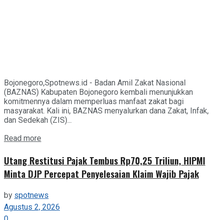
Bojonegoro,Spotnews.id - Badan Amil Zakat Nasional
(BAZNAS) Kabupaten Bojonegoro kembali menunjukkan
komitmennya dalam memperluas manfaat zakat bagi
masyarakat. Kali ini, BAZNAS menyalurkan dana Zakat, Infak,
dan Sedekah (ZIS)...
Details
Read more
Utang Restitusi Pajak Tembus Rp70,25 Triliun, HIPMI
Minta DJP Percepat Penyelesaian Klaim Wajib Pajak
by
spotnews
Agustus 2, 2026
0