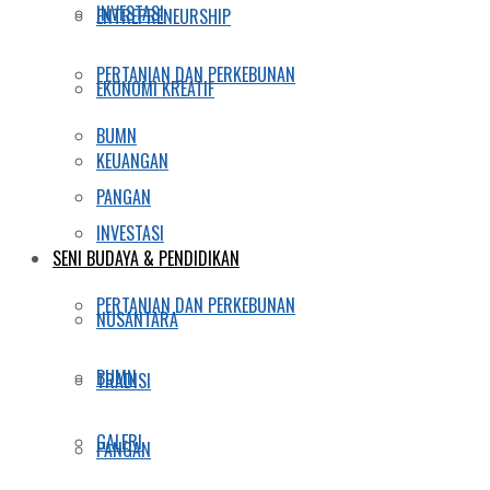
INVESTASI
ENTREPRENEURSHIP
PERTANIAN DAN PERKEBUNAN
EKONOMI KREATIF
BUMN
KEUANGAN
PANGAN
INVESTASI
SENI BUDAYA & PENDIDIKAN
PERTANIAN DAN PERKEBUNAN
NUSANTARA
BUMN
TRADISI
GALERI
PANGAN