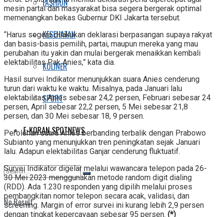
FASHION
mesin partai dan masyarakat bisa segera bergerak optimal
memenangkan bekas Gubernur DKI Jakarta tersebut.
KESEHATAN
“Harus segera dilakukan deklarasi berpasangan supaya rakyat
dan basis-basis pemilih, partai, maupun mereka yang mau
perubahan itu yakin dan mulai bergerak menaikkan kembali
elektabilitas Pak Anies,” kata dia.
KULINER
Hasil survei Indikator menunjukkan suara Anies cenderung
turun dari waktu ke waktu. Misalnya, pada Januari lalu
SPORT
elektabilitas Anies sebesar 24,2 persen, Februari sebesar 24
persen, April sebesar 22,2 persen, 5 Mei sebesar 21,8
persen, dan 30 Mei sebesar 18, 9 persen.
E-KORAN SPOTNEWS
Perolehan suara Anies berbanding terbalik dengan Prabowo
Subianto yang menunjukkan tren peningkatan sejak Januari
lalu. Adapun elektabilitas Ganjar cenderung fluktuatif.
Survei Indikator digelar melalui wawancara telepon pada 26-
30 Mei 2023 menggunakan metode random digit dialing
(RDD). Ada 1.230 responden yang dipilih melalui proses
pembangkitan nomor telepon secara acak, validasi, dan
No Result
screening. Margin of error survei ini kurang lebih 2,9 persen
dengan tingkat kepercayaan sebesar 95 persen.
(*)