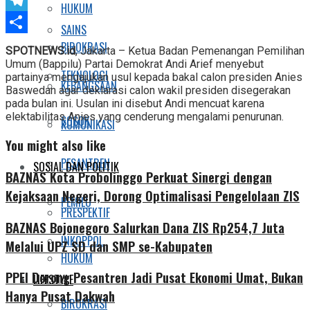
HUKUM
Telegram
SAINS
Share
BIROKRASI
SPOTNEWS.id
, Jakarta – Ketua Badan Pemenangan Pemilihan
Umum (Bappilu) Partai Demokrat Andi Arief menyebut
TEKNOLOGI
partainya mengajukan usul kepada bakal calon presiden Anies
KEBANGSAAN
Baswedan agar deklarasi calon wakil presiden disegerakan
pada bulan ini. Usulan ini disebut Andi mencuat karena
elektabilitas Anies yang cenderung mengalami penurunan.
SOSOK
KOMUNIKASI
You might also like
PESANTREN
SOSIAL DAN POLITIK
BAZNAS Kota Probolinggo Perkuat Sinergi dengan
Kejaksaan Negeri, Dorong Optimalisasi Pengelolaan ZIS
PEMILU
PRESPEKTIF
BAZNAS Bojonegoro Salurkan Dana ZIS Rp254,7 Juta
INKOPPOL
Melalui UPZ SD dan SMP se-Kabupaten
HUKUM
PPEI Dorong Pesantren Jadi Pusat Ekonomi Umat, Bukan
LIFESTYLE
Hanya Pusat Dakwah
BIROKRASI