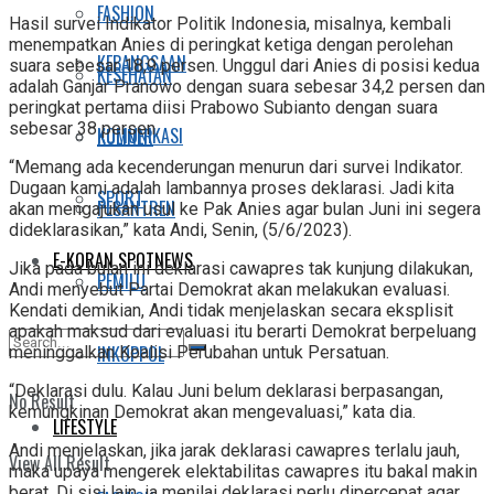
FASHION
Hasil survei Indikator Politik Indonesia, misalnya, kembali
menempatkan Anies di peringkat ketiga dengan perolehan
KEBANGSAAN
suara sebesar 18,9 persen. Unggul dari Anies di posisi kedua
KESEHATAN
adalah Ganjar Pranowo dengan suara sebesar 34,2 persen dan
peringkat pertama diisi Prabowo Subianto dengan suara
sebesar 38 persen.
KOMUNIKASI
KULINER
“Memang ada kecenderungan menurun dari survei Indikator.
Dugaan kami adalah lambannya proses deklarasi. Jadi kita
SPORT
PESANTREN
akan mengajukan usul ke Pak Anies agar bulan Juni ini segera
dideklarasikan,” kata Andi, Senin, (5/6/2023).
E-KORAN SPOTNEWS
Jika pada bulan ini deklarasi cawapres tak kunjung dilakukan,
PEMILU
Andi menyebut Partai Demokrat akan melakukan evaluasi.
Kendati demikian, Andi tidak menjelaskan secara eksplisit
apakah maksud dari evaluasi itu berarti Demokrat berpeluang
INKOPPOL
meninggalkan Koalisi Perubahan untuk Persatuan.
“Deklarasi dulu. Kalau Juni belum deklarasi berpasangan,
No Result
kemungkinan Demokrat akan mengevaluasi,” kata dia.
LIFESTYLE
Andi menjelaskan, jika jarak deklarasi cawapres terlalu jauh,
View All Result
maka upaya mengerek elektabilitas cawapres itu bakal makin
berat. Di sisi lain, ia menilai deklarasi perlu dipercepat agar