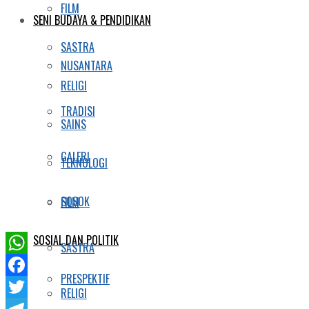
FILM
SENI BUDAYA & PENDIDIKAN
SASTRA
NUSANTARA
RELIGI
TRADISI
SAINS
GALERI
TEKNOLOGI
SOSOK
FILM
SOSIAL DAN POLITIK
SASTRA
WhatsApp
PRESPEKTIF
Facebook
RELIGI
Twitter