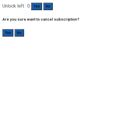
Unlock left : 0
Yes
No
Are you sure want to cancel subscription?
Yes
No