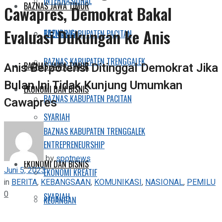
INTERNASIONAL
BAZNAS JAWA TIMUR
Cawapres, Demokrat Bakal
Evaluasi Dukungan ke Anis
TRENDING
BAZNAS KABUPATEN PACITAN
BAZNAS KABUPATEN TRENGGALEK
Anis Berpotensi Ditinggal Demokrat Jika
BAZNAS JAWA TIMUR
Bulan Ini Tidak Kunjung Umumkan
EKONOMI DAN BISNIS
BAZNAS KABUPATEN PACITAN
Cawapres
SYARIAH
BAZNAS KABUPATEN TRENGGALEK
ENTREPRENEURSHIP
by
spotnews
EKONOMI DAN BISNIS
Juni 5, 2023
EKONOMI KREATIF
in
BERITA
,
KEBANGSAAN
,
KOMUNIKASI
,
NASIONAL
,
PEMILU
0
SYARIAH
KEUANGAN