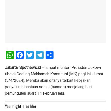
W
F
T
T
S
h
a
wi
el
h
at
ce
tt
e
ar
Jakarta, Spotnews.id –
Empat menteri Presiden Jokowi
tiba di Gedung Mahkamah Konstitusi (MK) pagi ini, Jumat
s
b
er
gr
e
(5/4/2024). Mereka akan ditanya terkait kebijakan
A
o
a
penyaluran bantuan sosial (bansos) menjelang hari
p
o
m
pemungutan suara 14 Februari lalu.
p
k
You might also like