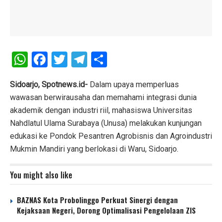
W
F
T
T
S
h
a
wi
el
h
at
ce
tt
e
ar
Sidoarjo, Spotnews.id-
Dalam upaya memperluas
wawasan berwirausaha dan memahami integrasi dunia
s
b
er
gr
e
akademik dengan industri riil, mahasiswa Universitas
A
o
a
Nahdlatul Ulama Surabaya (Unusa) melakukan kunjungan
p
o
m
edukasi ke Pondok Pesantren Agrobisnis dan Agroindustri
p
k
Mukmin Mandiri yang berlokasi di Waru, Sidoarjo.
You might also like
BAZNAS Kota Probolinggo Perkuat Sinergi dengan
Kejaksaan Negeri, Dorong Optimalisasi Pengelolaan ZIS