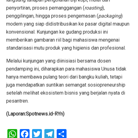
penyortiran, proses pemanggangan (
roasting
),
penggilingan, hingga proses pengemasan (
packaging
)
modern yang siap didistribusikan ke pasar digital maupun
konvensional. Kunjungan ke gudang produksi ini
memberikan gambaran riil bagi mahasiswa mengenai
standarisasi mutu produk yang higienis dan profesional.
Melalui kunjungan yang diinisiasi bersama dosen
pendamping ini, diharapkan para mahasiswa Unusa tidak
hanya membawa pulang teori dari bangku kuliah, tetapi
juga mendapatkan suntikan semangat sosiopreneurship
setelah melihat ekosistem bisnis yang berjalan nyata di
pesantren.
(Laporan:Spotnews.id-RYn)
W
F
T
T
S