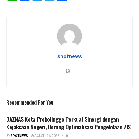
h
a
wi
el
h
at
ce
tt
e
ar
s
b
er
gr
e
A
o
a
p
o
m
p
k
spotnews
Recommended For You
BAZNAS Kota Probolinggo Perkuat Sinergi dengan
Kejaksaan Negeri, Dorong Optimalisasi Pengelolaan ZIS
BY
SPOTNEWS
AGUSTUS 6, 2026
0