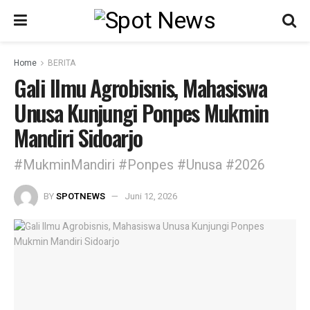
Home
BERITA
Gali Ilmu Agrobisnis, Mahasiswa
Unusa Kunjungi Ponpes Mukmin
Mandiri Sidoarjo
#MukminMandiri #Ponpes #Unusa #2026
BY
SPOTNEWS
Juni 12, 2026