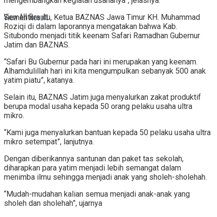
mengembangkan kegiatan usahanya”, jelasnya.
View All Result
Sementara itu, Ketua BAZNAS Jawa Timur KH. Muhammad
Roziqi di dalam laporannya mengatakan bahwa Kab.
Situbondo menjadi titik keenam Safari Ramadhan Gubernur
Jatim dan BAZNAS.
“Safari Bu Gubernur pada hari ini merupakan yang keenam.
Alhamdulillah hari ini kita mengumpulkan sebanyak 500 anak
yatim piatu”, katanya.
Selain itu, BAZNAS Jatim juga menyalurkan zakat produktif
berupa modal usaha kepada 50 orang pelaku usaha ultra
mikro.
“Kami juga menyalurkan bantuan kepada 50 pelaku usaha ultra
mikro setempat”, lanjutnya.
Dengan diberikannya santunan dan paket tas sekolah,
diharapkan para yatim menjadi lebih semangat dalam
menimba ilmu sehingga menjadi anak yang sholeh-sholehah.
“Mudah-mudahan kalian semua menjadi anak-anak yang
sholeh dan sholehah”, ujarnya