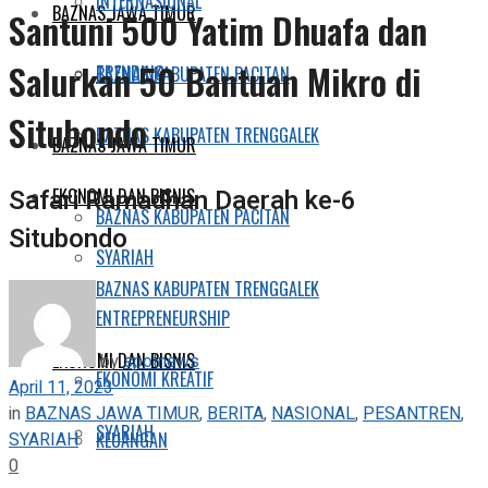
INTERNASIONAL
BAZNAS JAWA TIMUR
Santuni 500 Yatim Dhuafa dan
Salurkan 50 Bantuan Mikro di
TRENDING
BAZNAS KABUPATEN PACITAN
Situbondo
BAZNAS KABUPATEN TRENGGALEK
BAZNAS JAWA TIMUR
Safari Ramadhan Daerah ke-6
EKONOMI DAN BISNIS
BAZNAS KABUPATEN PACITAN
Situbondo
SYARIAH
BAZNAS KABUPATEN TRENGGALEK
ENTREPRENEURSHIP
EKONOMI DAN BISNIS
by
spotnews
EKONOMI KREATIF
April 11, 2023
in
BAZNAS JAWA TIMUR
,
BERITA
,
NASIONAL
,
PESANTREN
,
SYARIAH
SYARIAH
KEUANGAN
0