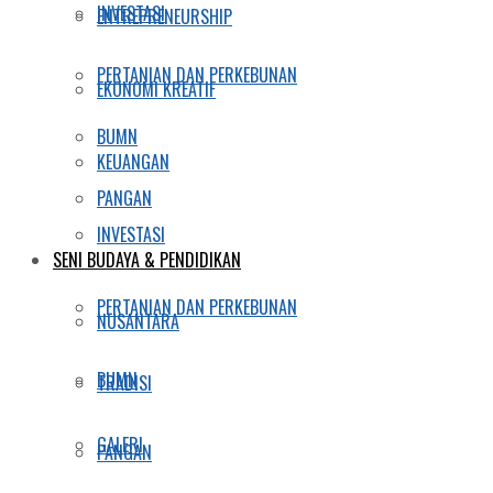
INVESTASI
ENTREPRENEURSHIP
PERTANIAN DAN PERKEBUNAN
EKONOMI KREATIF
BUMN
KEUANGAN
PANGAN
INVESTASI
SENI BUDAYA & PENDIDIKAN
PERTANIAN DAN PERKEBUNAN
NUSANTARA
BUMN
TRADISI
GALERI
PANGAN