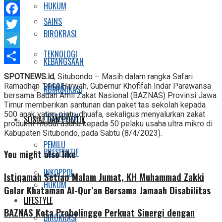
HUKUM
WhatsApp
SAINS
Facebook
BIROKRASI
Twitter
TEKNOLOGI
Telegram
KEBANGSAAN
Share
SPOTNEWS.id
, Situbondo – Masih dalam rangka Safari
SOSOK
Ramadhan 1444 Hijriyah, Gubernur Khofifah Indar Parawansa
KOMUNIKASI
bersama Badan Amil Zakat Nasional (BAZNAS) Provinsi Jawa
Timur memberikan santunan dan paket tas sekolah kepada
500 anak yatim-piatu-dhuafa, sekaligus menyalurkan zakat
PESANTREN
SOSIAL DAN POLITIK
produktif modal usaha kepada 50 pelaku usaha ultra mikro di
Kabupaten Situbondo, pada Sabtu (8/4/2023).
PEMILU
PRESPEKTIF
You might also like
INKOPPOL
Istiqamah Setiap Malam Jumat, KH Muhammad Zakki
HUKUM
Gelar Khataman Al-Qur’an Bersama Jamaah Disabilitas
LIFESTYLE
BAZNAS Kota Probolinggo Perkuat Sinergi dengan
BIROKRASI