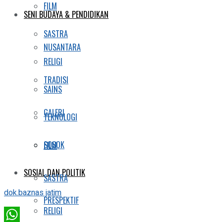
FILM
SENI BUDAYA & PENDIDIKAN
SASTRA
NUSANTARA
RELIGI
TRADISI
SAINS
GALERI
TEKNOLOGI
SOSOK
FILM
SOSIAL DAN POLITIK
SASTRA
dok.baznas jatim
PRESPEKTIF
RELIGI