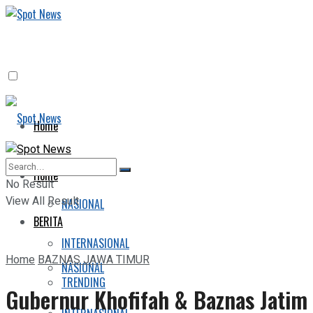
Home
BERITA
Home
No Result
View All Result
NASIONAL
BERITA
INTERNASIONAL
Home
BAZNAS JAWA TIMUR
NASIONAL
TRENDING
Gubernur Khofifah & Baznas Jatim