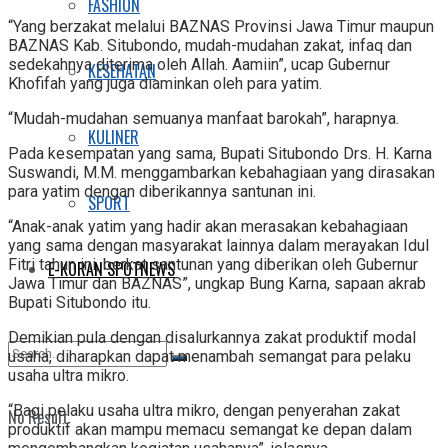
FASHION
“Yang berzakat melalui BAZNAS Provinsi Jawa Timur maupun
BAZNAS Kab. Situbondo, mudah-mudahan zakat, infaq dan
sedekahnya diterima oleh Allah. Aamiin”, ucap Gubernur
KESEHATAN
Khofifah yang juga diaminkan oleh para yatim.
“Mudah-mudahan semuanya manfaat barokah”, harapnya.
KULINER
Pada kesempatan yang sama, Bupati Situbondo Drs. H. Karna
Suswandi, M.M. menggambarkan kebahagiaan yang dirasakan
para yatim dengan diberikannya santunan ini.
SPORT
“Anak-anak yatim yang hadir akan merasakan kebahagiaan
yang sama dengan masyarakat lainnya dalam merayakan Idul
Fitri tahun ini, berkat santunan yang diberikan oleh Gubernur
E-KORAN SPOTNEWS
Jawa Timur dan BAZNAS”, ungkap Bung Karna, sapaan akrab
Bupati Situbondo itu.
Demikian pula dengan disalurkannya zakat produktif modal
usaha, diharapkan dapat menambah semangat para pelaku
usaha ultra mikro.
“Bagi pelaku usaha ultra mikro, dengan penyerahan zakat
No Result
produktif akan mampu memacu semangat ke depan dalam