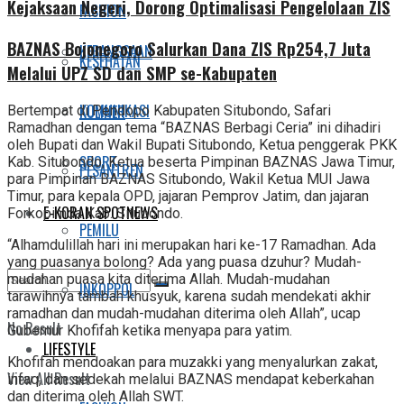
Kejaksaan Negeri, Dorong Optimalisasi Pengelolaan ZIS
FASHION
BAZNAS Bojonegoro Salurkan Dana ZIS Rp254,7 Juta
KEBANGSAAN
KESEHATAN
Melalui UPZ SD dan SMP se-Kabupaten
KOMUNIKASI
KULINER
Bertempat di Pendopo Kabupaten Situbondo, Safari
Ramadhan dengan tema “BAZNAS Berbagi Ceria” ini dihadiri
oleh Bupati dan Wakil Bupati Situbondo, Ketua penggerak PKK
SPORT
Kab. Situbondo, Ketua beserta Pimpinan BAZNAS Jawa Timur,
PESANTREN
para Pimpinan BAZNAS Situbondo, Wakil Ketua MUI Jawa
Timur, para kepala OPD, jajaran Pemprov Jatim, dan jajaran
E-KORAN SPOTNEWS
Forkopimda Kab. Situbondo.
PEMILU
“Alhamdulillah hari ini merupakan hari ke-17 Ramadhan. Ada
yang puasanya bolong? Ada yang puasa dzuhur? Mudah-
mudahan puasa kita diterima Allah. Mudah-mudahan
INKOPPOL
tarawihnya tambah khusyuk, karena sudah mendekati akhir
ramadhan dan mudah-mudahan diterima oleh Allah”, ucap
No Result
Gubernur Khofifah ketika menyapa para yatim.
LIFESTYLE
Khofifah mendoakan para muzakki yang menyalurkan zakat,
View All Result
infaq, dan sedekah melalui BAZNAS mendapat keberkahan
dan diterima oleh Allah SWT.